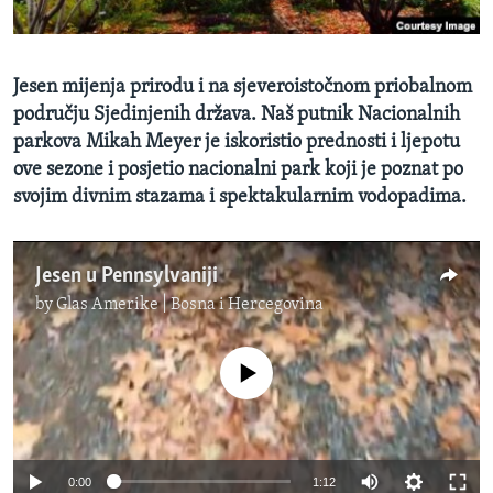
MAGAZIN
O GLASU AMERIKE
Jesen mijenja prirodu i na sjeveroistočnom priobalnom
području Sjedinjenih država. Naš putnik Nacionalnih
Learning English
parkova Mikah Meyer je iskoristio prednosti i ljepotu
ove sezone i posjetio nacionalni park koji je poznat po
PRATITE NAS
svojim divnim stazama i spektakularnim vodopadima.
Jesen u Pennsylvaniji
Jezici
by
Glas Amerike | Bosna i Hercegovina
No media source currently available
0:00
1:12