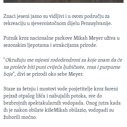
Znaci jeseni jasno su vidljivi i u ovom području za
rekreaciju u sjeveroistočnom dijelu Pennsylvanije.
Putnik kroz nacionalne parkove Mikah Meyer uživa u
sezonskim ljepotama i atrakcijama prirode.
"
Okružuju me mjesni rododendroni za koje znam da će
na proleće biti puni cvijeća ljubičaste, roza i purpurne
boje
", divi se prirodi oko sebe Meyer.
Staze za šetnju i mostovi vode posjetitelje kroz šareni
pejzaž otpalog lišća i nabujalih potoka, sve do
bezbrojnih spektakularnih vodopada. Onog jutra kada
ih je nakon obilate kišeMikah obilazio, vodopadi su
žuborili moćno.