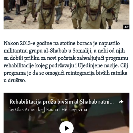
MAGAZIN
O GLASU AMERIKE
Learning English
Nakon 2013-e godine na stotine boraca je napustilo
PRATITE NAS
militantnu grupu al-Shabab u Somaliji, a neki od njih
su dobili priliku za novi početak zahvaljujući programu
rehabilitacije kojeg podržavaju i Ujedinjene nacije. Cilj
programa je da se omogući reintegracija bivših ratnika
Jezici
u društvo.
Rehabilitacija pruža bivšim al-Shabab ratnicima šansu za novi život
by
Glas Amerike | Bosna i Hercegovina
No media source currently available