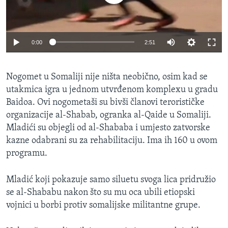
0:00
2:51
Nogomet u Somaliji nije ništa neobično, osim kad se
utakmica igra u jednom utvrđenom komplexu u gradu
Baidoa. Ovi nogometaši su bivši članovi terorističke
organizacije al-Shabab, ogranka al-Qaide u Somaliji.
Mladići su objegli od al-Shababa i umjesto zatvorske
kazne odabrani su za rehabilitaciju. Ima ih 160 u ovom
programu.
Mladić koji pokazuje samo siluetu svoga lica pridružio
se al-Shababu nakon što su mu oca ubili etiopski
vojnici u borbi protiv somalijske militantne grupe.