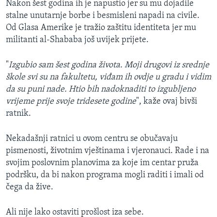
Nakon šest godina ih je napustio jer su mu dojadile
stalne unutarnje borbe i besmisleni napadi na civile.
Od Glasa Amerike je tražio zaštitu identiteta jer mu
militanti al-Shababa još uvijek prijete.
"
Izgubio sam šest godina života. Moji drugovi iz srednje
škole svi su na fakultetu, viđam ih ovdje u gradu i vidim
da su puni nade. Htio bih nadoknaditi to izgubljeno
vrijeme prije svoje tridesete godine
", kaže ovaj bivši
ratnik.
Nekadašnji ratnici u ovom centru se obučavaju
pismenosti, životnim vještinama i vjeronauci. Rade i na
svojim poslovnim planovima za koje im centar pruža
podršku, da bi nakon programa mogli raditi i imali od
čega da žive.
Ali nije lako ostaviti prošlost iza sebe.