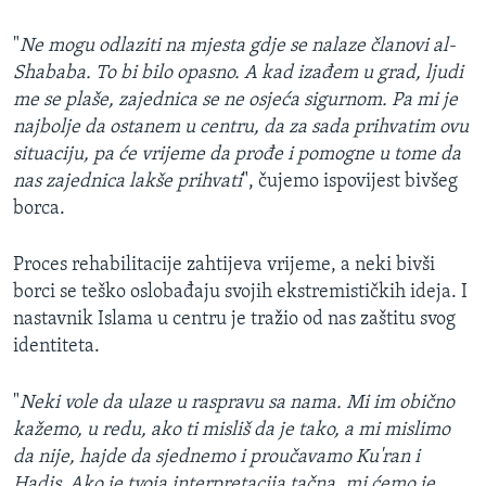
"
Ne mogu odlaziti na mjesta gdje se nalaze članovi al-
Shababa. To bi bilo opasno. A kad izađem u grad, ljudi
me se plaše, zajednica se ne osjeća sigurnom. Pa mi je
najbolje da ostanem u centru, da za sada prihvatim ovu
situaciju, pa će vrijeme da prođe i pomogne u tome da
nas zajednica lakše prihvati
", čujemo ispovijest bivšeg
borca.
Proces rehabilitacije zahtijeva vrijeme, a neki bivši
borci se teško oslobađaju svojih ekstremističkih ideja. I
nastavnik Islama u centru je tražio od nas zaštitu svog
identiteta.
"
Neki vole da ulaze u raspravu sa nama. Mi im obično
kažemo, u redu, ako ti misliš da je tako, a mi mislimo
da nije, hajde da sjednemo i proučavamo Ku'ran i
Hadis. Ako je tvoja interpretacija tačna, mi ćemo je