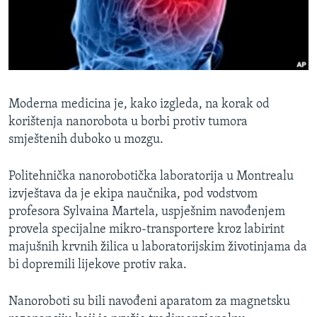
MAGAZIN
O GLASU AMERIKE
Learning English
Moderna medicina je, kako izgleda, na korak od
PRATITE NAS
korištenja nanorobota u borbi protiv tumora
smještenih duboko u mozgu.
Politehnička nanorobotička laboratorija u Montrealu
Jezici
izvještava da je ekipa naučnika, pod vodstvom
profesora Sylvaina Martela, uspješnim navođenjem
provela specijalne mikro-transportere kroz labirint
majušnih krvnih žilica u laboratorijskim životinjama da
bi dopremili lijekove protiv raka.
Nanoroboti su bili navođeni aparatom za magnetsku