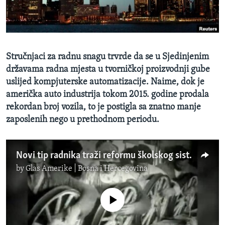
MAGAZIN
O GLASU AMERIKE
Learning English
Stručnjaci za radnu snagu trvrde da se u Sjedinjenim
državama radna mjesta u tvorničkoj proizvodnji gube
PRATITE NAS
uslijed kompjuterske automatizacije. Naime, dok je
američka auto industrija tokom 2015. godine prodala
rekordan broj vozila, to je postigla sa znatno manje
zaposlenih nego u prethodnom periodu.
Jezici
Novi tip radnika traži reformu školskog sistema
by
Glas Amerike | Bosna i Hercegovina
No media source currently available