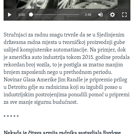
0:00
2:49
Stručnjaci za radnu snagu trvrde da se u Sjedinjenim
državama radna mjesta u tvorničkoj proizvodnji gube
uslijed kompjuterske automatizacije. Na primjer, dok
je američka auto industrija tokom 2015. godine prodala
rekordan broj vozila, to je postigla sa znatno manjim
brojem zaposlenih nego u prethodnom periodu.
Novinar Glasa Amerike Jim Randle je pripremio prilog
u Detroitu gdje su radnicima koji su izgubili posao u
industrijskim postrojenjima ponudili pomoć u pripremi
za sve manje sigurnu budućnost.
* * * * *
Nekada je čitava armija radnika sastavljala Fordove