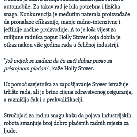
automobile.
Za takav rad je bila potrebna i fizička
snaga.
Konkurencija je međutim naterala proizvođače
da pronalaze efikasnije, manje radno-intenzivne i
jeftinije načine proizvodnje. A to je loša vijest za
milijune radnika poput Holly Stover koja dobila je
otkaz nakon više godina rada u čeličnoj industriji.
"
Još uvijek se nadam da ću naći dobar posao sa
pristojnom plaćom
", kaže Holly Stover.
Uz pomoć savjetnika za zapošljavanje Stover istražuje
tržište rada, ali je brine cijena zdravstvenog osiguranja,
a razmišlja čak i o prekvalifikaciji.
Stručnjaci za radnu snagu kažu da pojava industrijskih
robota smanjuje broj dobro plaćenih radnih mjesta za
ljude.