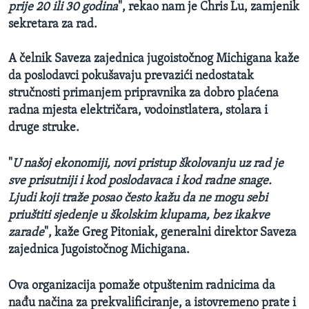
prije 20 ili 30 godina
", rekao nam je Chris Lu, zamjenik
sekretara za rad.
A čelnik Saveza zajednica jugoistočnog Michigana kaže
da poslodavci pokušavaju prevazići nedostatak
stručnosti primanjem pripravnika za dobro plaćena
radna mjesta električara, vodoinstlatera, stolara i
druge struke.
"
U našoj ekonomiji, novi pristup školovanju uz rad je
sve prisutniji i kod poslodavaca i kod radne snage.
Ljudi koji traže posao često kažu da ne mogu sebi
priuštiti sjedenje u školskim klupama, bez ikakve
zarade
", kaže Greg Pitoniak, generalni direktor Saveza
zajednica Jugoistočnog Michigana.
Ova organizacija pomaže otpuštenim radnicima da
nađu načina za prekvalificiranje, a istovremeno prate i