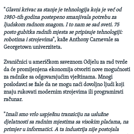
"
Glavni krivac za stanje je tehnologija koja je već od
1980-tih godina postepeno smanjivala potrebu za
ljudskom radnom snagom. I to nam se sad sveti. 75
posto gubitka radnih mjesta se pripisuje tehnologiji:
robotima i strojevima
", kaže Anthony Carnevale sa
Georgetown univerziteta.
Zvaničnici u američkom saveznom Odjelu za rad tvrde
da će promijenjena ekonomija otvoriti nove mogućnosti
za radnike sa odgovarajućim vještinama. Mnogi
poslodavci se žale da ne mogu naći dovoljno ljudi koji
znaju rukovati modernim strojevima ili programirati
računar.
"
Imali smo vrlo uspješnu tranziciju na uslužne
djelatnosti sa radnim mjestima sa visokim plaćama, na
primjer u informatici. A ta industrija nije postojala