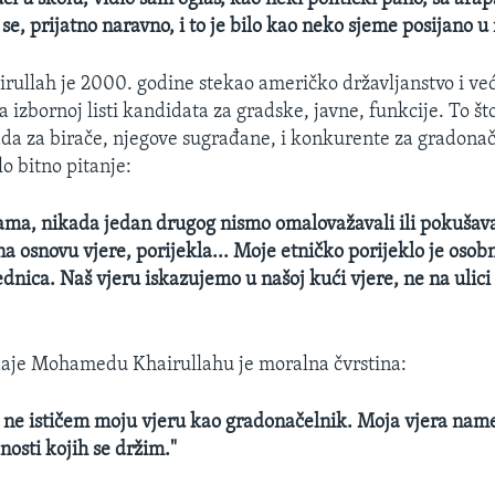
e, prijatno naravno, i to je bilo kao neko sjeme posijano u
ullah je 2000. godine stekao američko državljanstvo i ve
a izbornoj listi kandidata za gradske, javne, funkcije. To što
a za birače, njegove sugrađane, i konkurente za gradona
lo bitno pitanje:
ama, nikada jedan drugog nismo omalovažavali ili pokušava
 na osnovu vjere, porijekla... Moje etničko porijeklo je osob
nica. Naš vjeru iskazujemo u našoj kući vjere, ne na ulici 
daje Mohamedu Khairullahu je moralna čvrstina:
ne ističem moju vjeru kao gradonačelnik. Moja vjera nam
nosti kojih se držim."