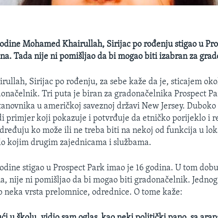
godine Mohamed Khairullah, Sirijac po rođenju stigao u Pr
ina. Tada nije ni pomišljao da bi mogao biti izabran za gra
llah, Sirijac po rođenju, za sebe kaže da je, sticajem okol
načelnik. Tri puta je biran za gradonačelnika Prospect Pa
stanovnika u američkoj saveznoj državi New Jersey. Duboko 
di primjer koji pokazuje i potvrđuje da etničko porijeklo i re
dređuju ko može ili ne treba biti na nekoj od funkcija u lo
ilo kojim drugim zajednicama i službama.
godine stigao u Prospect Park imao je 16 godina. U tom dobu
a, nije ni pomišljao da bi mogao biti gradonačelnik. Jednog
ilo neka vrsta prelomnice, odrednice. O tome kaže:
ući u školu, vidio sam oglas, kao neki politički pano, sa a