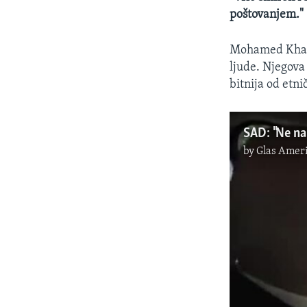
poštovanjem."
Mohamed Khairu
ljude. Njegova
bitnija od etni
by
Glas Ameri