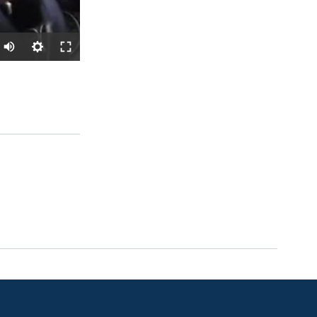
SHARE
px
width