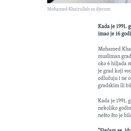
Mohamed Khairullah sa djecom
Kada je 1991. 
imao je 16 god
Mohamed Khairu
musliman grado
oko 6 hiljada 
je grad koji vo
odlučuju i ne o
gradskim ili b
Kada je 1991. 
nekoliko godin
nešto što je b
"Sjećam se, id