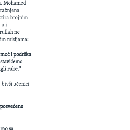
rku. Mohamed
pražnjena
ktira brojnim
 a i
rullah ne
nim misijama:
pomoć i podrška
nastavićemo
gli ruke."
 bivši učenici
u posvećene
arao sa