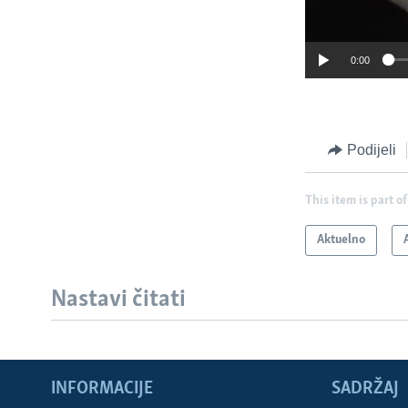
0:00
Podijeli
This item is part of
Aktuelno
Nastavi čitati
INFORMACIJE
SADRŽAJ