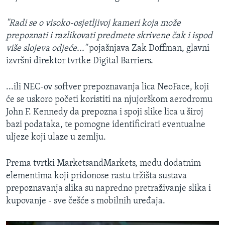
''Radi se o visoko-osjetljivoj kameri koja može
prepoznati i razlikovati predmete skrivene čak i ispod
više slojeva odjeće...''
pojašnjava Zak Doffman, glavni
izvršni direktor tvrtke Digital Barriers.
...ili NEC-ov softver prepoznavanja lica NeoFace, koji
će se uskoro početi koristiti na njujorškom aerodromu
John F. Kennedy da prepozna i spoji slike lica u široj
bazi podataka, te pomogne identificirati eventualne
uljeze koji ulaze u zemlju.
Prema tvrtki MarketsandMarkets, među dodatnim
elementima koji pridonose rastu tržišta sustava
prepoznavanja slika su napredno pretraživanje slika i
kupovanje - sve češće s mobilnih uređaja.