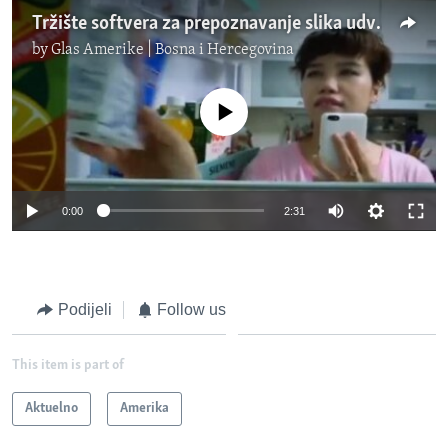
Tržište softvera za prepoznavanje slika udvostručit će se do 2020. godine
by
Glas Amerike | Bosna i Hercegovina
No media source currently available
0:00
2:31
Podijeli
Follow us
This item is part of
Aktuelno
Amerika