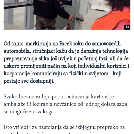
MAGAZIN
O GLASU AMERIKE
Learning English
Od samo-markiranja na Facebooku do samovozećih
PRATITE NAS
automobila, stručnjaci kažu da je današnja tehnologija
prepoznavanja slika još uvijek u početnoj fazi, ali da će
uskoro promijeniti način na koji individualni korisnici i
korporacije komuniciraju sa fizičkim svijetom - koji
Jezici
postaje sve dostupniji.
Svakodnevne radnje poput očitavanja kartonske
ambalaže ili lociranja novčanice od jednog dolara sada
su moguće za svakoga.
Isto vrijedi i za nastojanja da se izbjegnu prepreke na