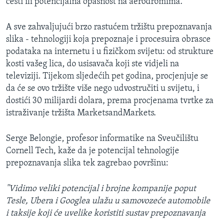
cesti ili potencijalna opasnost na aerodromima.
A sve zahvaljujući brzo rastućem tržištu prepoznavanja
slika - tehnologiji koja prepoznaje i procesuira obrasce
podataka na internetu i u fizičkom svijetu: od strukture
kosti vašeg lica, do usisavača koji ste vidjeli na
televiziji. Tijekom sljedećih pet godina, procjenjuje se
da će se ovo tržište više nego udvostručiti u svijetu, i
dostići 30 milijardi dolara, prema procjenama tvrtke za
istraživanje tržišta MarketsandMarkets.
Serge Belongie, profesor informatike na Sveučilištu
Cornell Tech, kaže da je potencijal tehnologije
prepoznavanja slika tek zagrebao površinu:
''Vidimo veliki potencijal i brojne kompanije poput
Tesle, Ubera i Googlea ulažu u samovozeće automobile
i taksije koji će uvelike koristiti sustav prepoznavanja