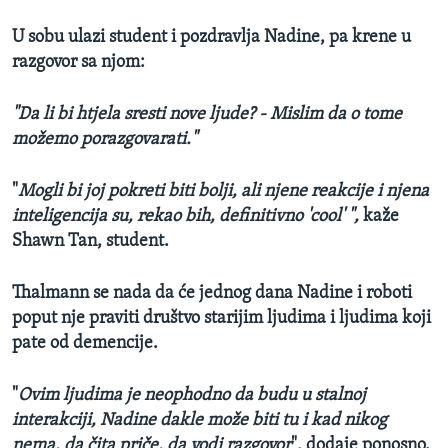
U sobu ulazi student i pozdravlja Nadine, pa krene u
razgovor sa njom:
"Da li bi htjela sresti nove ljude? - Mislim da o tome
možemo porazgovarati."
"
Mogli bi joj pokreti biti bolji, ali njene reakcije i njena
inteligencija su, rekao bih, definitivno 'cool' ",
kaže
Shawn Tan, student.
Thalmann se nada da će jednog dana Nadine i roboti
poput nje praviti društvo starijim ljudima i ljudima koji
pate od demencije.
"
Ovim ljudima je neophodno da budu u stalnoj
interakciji, Nadine dakle može biti tu i kad nikog
nema, da čita priče, da vodi razgovor
", dodaje ponosno.