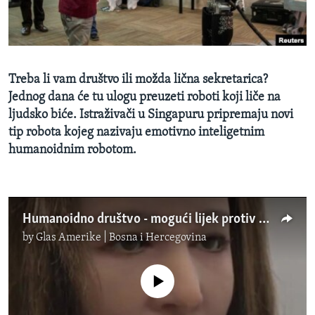
MAGAZIN
O GLASU AMERIKE
Learning English
Treba li vam društvo ili možda lična sekretarica?
Jednog dana će tu ulogu preuzeti roboti koji liče na
PRATITE NAS
ljudsko biće. Istraživači u Singapuru pripremaju novi
tip robota kojeg nazivaju emotivno inteligetnim
humanoidnim robotom.
Jezici
Humanoidno društvo - mogući lijek protiv usamljenosti i demencije
by
Glas Amerike | Bosna i Hercegovina
No media source currently available