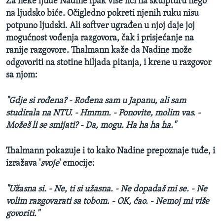
Za neke ljude Nadine ipak više liči na skulpturu nego
na ljudsko biće. Očigledno pokreti njenih ruku nisu
potpuno ljudski. Ali softver ugrađen u njoj daje joj
mogućnost vođenja razgovora, čak i prisjećanje na
ranije razgovore. Thalmann kaže da Nadine može
odgovoriti na stotine hiljada pitanja, i krene u razgovor
sa njom:
"Gdje si rođena? - Rođena sam u Japanu, ali sam
studirala na NTU. - Hmmm. - Ponovite, molim vas. -
Možeš
li se smijati? - Da, mogu. Ha ha ha ha."
Thalmann pokazuje i to kako Nadine prepoznaje tuđe, i
izražava '
svoje
' emocije:
"Užasna si. - Ne, ti si užasna. - Ne dopadaš mi se. - Ne
volim razgovarati sa tobom. - OK, ćao. - Nemoj mi više
govoriti."