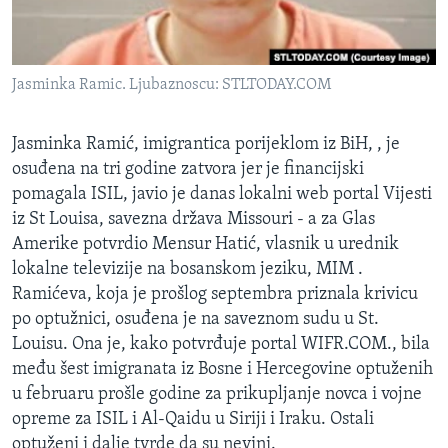
MAGAZIN
O GLASU AMERIKE
Jasminka Ramic. Ljubaznoscu: STLTODAY.COM
Learning English
Jasminka Ramić, imigrantica porijeklom iz BiH, , je
PRATITE NAS
osuđena na tri godine zatvora jer je financijski
pomagala ISIL, javio je danas lokalni web portal Vijesti
iz St Louisa, savezna država Missouri - a za Glas
Amerike potvrdio Mensur Hatić, vlasnik u urednik
Jezici
lokalne televizije na bosanskom jeziku, MIM .
Ramićeva, koja je prošlog septembra priznala krivicu
po optužnici, osuđena je na saveznom sudu u St.
Louisu. Ona je, kako potvrđuje portal WIFR.COM., bila
među šest imigranata iz Bosne i Hercegovine optuženih
u februaru prošle godine za prikupljanje novca i vojne
opreme za ISIL i Al-Qaidu u Siriji i Iraku. Ostali
optuženi i dalje tvrde da su nevini.