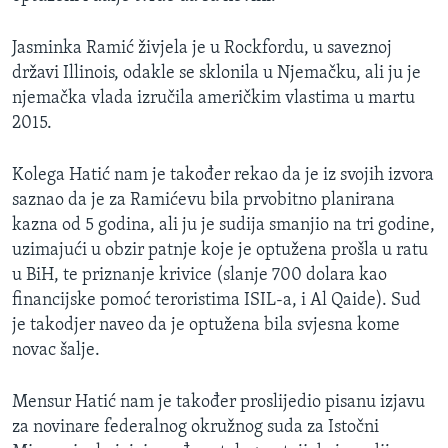
Jasminka Ramić živjela je u Rockfordu, u saveznoj
državi Illinois, odakle se sklonila u Njemačku, ali ju je
njemačka vlada izručila američkim vlastima u martu
2015.
Kolega Hatić nam je također rekao da je iz svojih izvora
saznao da je za Ramićevu bila prvobitno planirana
kazna od 5 godina, ali ju je sudija smanjio na tri godine,
uzimajući u obzir patnje koje je optužena prošla u ratu
u BiH, te priznanje krivice (slanje 700 dolara kao
financijske pomoć teroristima ISIL-a, i Al Qaide). Sud
je takodjer naveo da je optužena bila svjesna kome
novac šalje.
Mensur Hatić nam je također proslijedio pisanu izjavu
za novinare federalnog okružnog suda za Istočni