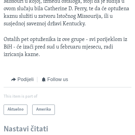
Missouri u kojoj, između ostaloga, stoji da je sudija u
ovom slučaju bila Catherine D. Perry, te da će optužena
kaznu služiti u zatvoru Istočnog Missourija, ili u
susjednoj saveznoj državi Kentucky.
Ostalih pet optuženika iz ove grupe - svi porijeklom iz
BiH - će izaći pred sud u februaru mjesecu, radi
izricanja kazne.
Podijeli
Follow us
This item is part of
Aktuelno
Amerika
Nastavi čitati