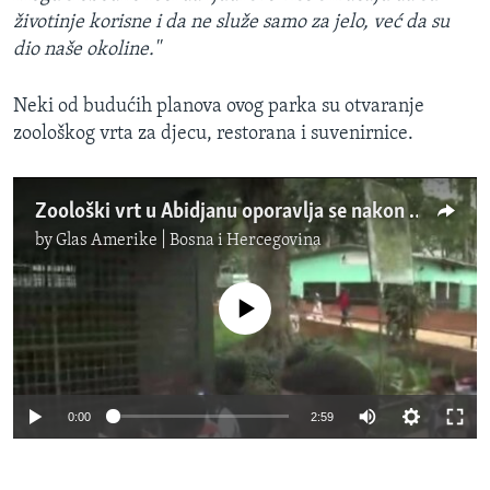
životinje korisne i da ne služe samo za jelo, već da su
dio naše okoline.''
Neki od budućih planova ovog parka su otvaranje
zoološkog vrta za djecu, restorana i suvenirnice.
Zoološki vrt u Abidjanu oporavlja se nakon godina krize
by
Glas Amerike | Bosna i Hercegovina
No media source currently available
0:00
2:59