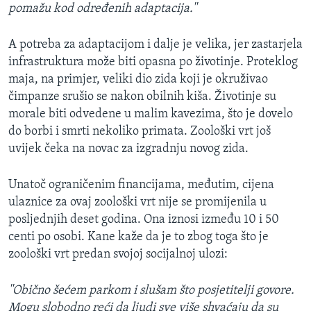
pomažu kod određenih adaptacija.''
A potreba za adaptacijom i dalje je velika, jer zastarjela
infrastruktura može biti opasna po životinje. Proteklog
maja, na primjer, veliki dio zida koji je okruživao
čimpanze srušio se nakon obilnih kiša. Životinje su
morale biti odvedene u malim kavezima, što je dovelo
do borbi i smrti nekoliko primata. Zoološki vrt još
uvijek čeka na novac za izgradnju novog zida.
Unatoč ograničenim financijama, međutim, cijena
ulaznice za ovaj zoološki vrt nije se promijenila u
posljednjih deset godina. Ona iznosi između 10 i 50
centi po osobi. Kane kaže da je to zbog toga što je
zoološki vrt predan svojoj socijalnoj ulozi:
''Obično šećem parkom i slušam što posjetitelji govore.
Mogu slobodno reći da ljudi sve više shvaćaju da su