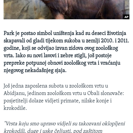
MAGAZIN
O GLASU AMERIKE
Learning English
Park je postao simbol uništenja kad su deseci životinja
skapavali od gladi tijekom sukoba u zemlji 2010. i 2011.
PRATITE NAS
godine, koji se odvijao izvan zidova ovog zoološkog
vrta. Iako su novi lavovi i zebre stigli, još postoje
prepreke potpunoj obnovi zoološkog vrta i vraćanju
njegovog nekadašnjeg sjaja.
Jezici
Još jedna zaposlena subota u zoološkom vrtu u
Abidjanu, jedinom zoološkom vrtu u Obali slonovače:
posjetitelji dolaze vidjeti primate, nilske konje i
krokodile.
''Vrsta koju smo upravo vidjeli su takozvani oklopljeni
krokodili, duge i uske čeljusti, pod zaštitom