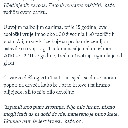
Ujedinjenih naroda. Zato ih moramo zaštititi,''
kaže
vodič u ovom parku.
U svojim najboljim danima, prije 15 godina, ovaj
zoološki vrt je imao oko 500 životinja i 50 različitih
vrsta. Ali, razne krize koje su proharale zemljom
ostavile su svoj trag. Tijekom nasilja nakon izbora
2010.-e i 2011.-e godine, trećina životinja uginula je od
gladi.
Čuvar zoološkog vrta Tia Lama sjeća se da se morao
popeti na drveća kako bi ubrao listove i nahranio
biljojede, ali to nije bilo dovoljno:
''Izgubili smo puno životinja. Nije bilo hrane, nismo
mogli izaći da bi došli do nje, naneseno je puno štete.
Uginulo nam je šest lavova,''
kaže on.