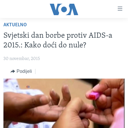
Linkovi
Pređi
na
AKTUELNO
glavni
TV PROGRAM
sadržaj
Svjetski dan borbe protiv AIDS-a
VIDEO
Pređi
2015.: Kako doći do nule?
na
FOTOGRAFIJE DANA
glavnu
30 novembar, 2015
VIJESTI
navigaciju
Idi
Podijeli
NAUKA I TEHNOLOGIJA
SJEDINJENE AMERIČKE DRŽAVE
na
SPECIJALNI PROJEKTI
BOSNA I HERCEGOVINA
pretragu
KORUPCIJA
SVIJET
SLOBODA MEDIJA
ŽENSKA STRANA
IZBJEGLIČKA STRANA