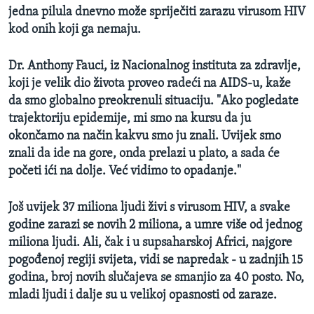
jedna pilula dnevno može spriječiti zarazu virusom HIV
kod onih koji ga nemaju.
Dr. Anthony Fauci, iz Nacionalnog instituta za zdravlje,
koji je velik dio života proveo radeći na AIDS-u, kaže
da smo globalno preokrenuli situaciju. "Ako pogledate
trajektoriju epidemije, mi smo na kursu da ju
okončamo na način kakvu smo ju znali. Uvijek smo
znali da ide na gore, onda prelazi u plato, a sada će
početi ići na dolje. Već vidimo to opadanje."
Još uvijek 37 miliona ljudi živi s virusom HIV, a svake
godine zarazi se novih 2 miliona, a umre više od jednog
miliona ljudi. Ali, čak i u supsaharskoj Africi, najgore
pogođenoj regiji svijeta, vidi se napredak - u zadnjih 15
godina, broj novih slučajeva se smanjio za 40 posto. No,
mladi ljudi i dalje su u velikoj opasnosti od zaraze.