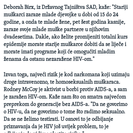
Deborah Birx, iz Državnog Tajništva SAD, kaže: "Stariji
muškarci zaraze mlade djevojke u dobi od 15 do 24
godine, a onda te mlade žene, pet šest godina kasnije,
zaraze svoje mlade muške partnere u njihovim
dvadesetima. Dakle, ako želite promijeniti totalni kurs
epidemije morate starije muškarce dobiti da se liječe i
morate imati programe koji će omogućiti mladim
ženama da ostanu nezaražene HIV-om."
Izvan toga, najveći rizik je kod narkomana koji uzimaju
droge intravenozno, te homoseksualnih muškaraca.
Rodney McCoy je aktivist u borbi protiv AIDS-a, a sam
je zaražen HIV-om. Kaže nam što on smatra najvećom
preprekom do generacije bez AIDS-a. "Da ne govorimo
o HIV-u, da ne govorimo o tome što radimo seksualno.
Da se ne želimo testirati. U osnovi to je odbijanje
priznavanja da je HIV još uvijek problem, to je