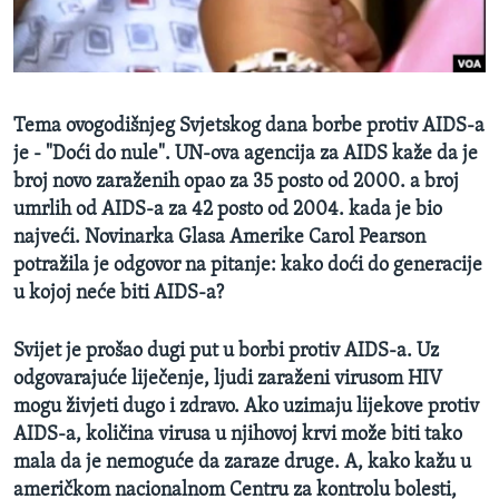
MAGAZIN
O GLASU AMERIKE
Learning English
Tema ovogodišnjeg Svjetskog dana borbe protiv AIDS-a
je - "Doći do nule". UN-ova agencija za AIDS kaže da je
PRATITE NAS
broj novo zaraženih opao za 35 posto od 2000. a broj
umrlih od AIDS-a za 42 posto od 2004. kada je bio
najveći. Novinarka Glasa Amerike Carol Pearson
potražila je odgovor na pitanje: kako doći do generacije
Jezici
u kojoj neće biti AIDS-a?
Svijet je prošao dugi put u borbi protiv AIDS-a. Uz
odgovarajuće liječenje, ljudi zaraženi virusom HIV
mogu živjeti dugo i zdravo. Ako uzimaju lijekove protiv
AIDS-a, količina virusa u njihovoj krvi može biti tako
mala da je nemoguće da zaraze druge. A, kako kažu u
američkom nacionalnom Centru za kontrolu bolesti,