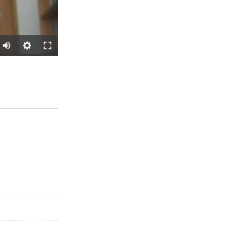
SHARE
px
width