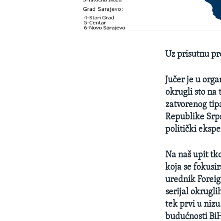
Uz prisutnu pr
Jučer je u org
okrugli sto na
zatvorenog tipa
Republike Srps
politički eksper
Na naš upit tk
koja se fokusir
urednik Foreign
serijal okrugl
tek prvi u nizu
budućnosti BiH,