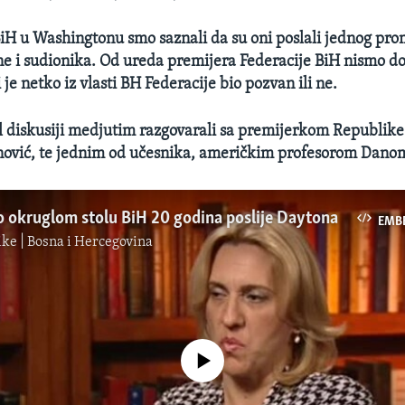
H u Washingtonu smo saznali da su oni poslali jednog pro
i ne i sudionika. Od ureda premijera Federacije BiH nismo do
i je netko iz vlasti BH Federacije bio pozvan ili ne.
 diskusiji medjutim razgovarali sa premijerkom Republike
nović, te jednim od učesnika, američkim profesorom Dan
o okruglom stolu BiH 20 godina poslije Daytona
EMB
ke | Bosna i Hercegovina
No media source currently available