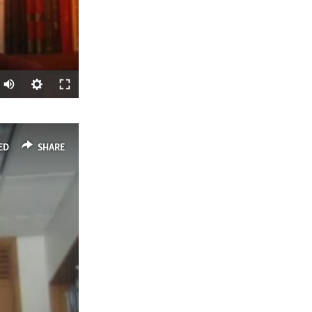
SHARE
ED
SHARE
px
width