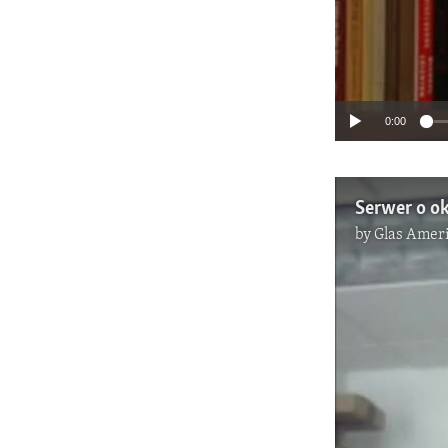
0:00
Serwer o ok
by
Glas Ameri