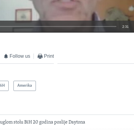
2:31
EMBED
Follow us
Print
BiH
Amerika
uglom stolu BiH 20 godina poslije Daytona