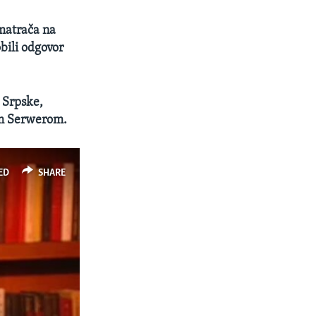
matrača na
bili odgovor
 Srpske,
om Serwerom.
ED
SHARE