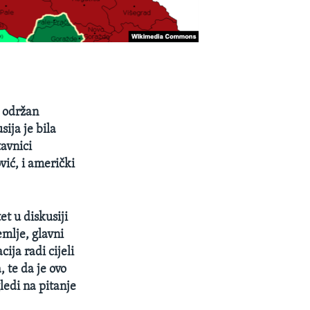
 održan
ija je bila
tavnici
vić, i američki
t u diskusiji
emlje, glavni
ija radi cijeli
 te da je ovo
gledi na pitanje