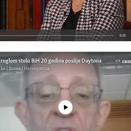
6:35
EMBED
ruglom stolu BiH 20 godina poslije Daytona
EMB
ke | Bosna i Hercegovina
No media source currently available