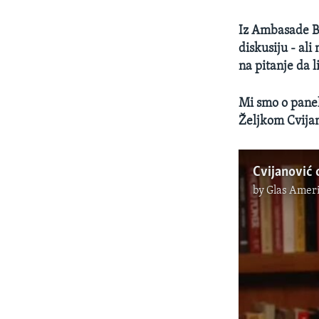
Iz Ambasade Bi
diskusiju - al
na pitanje da l
Mi smo o panel
Željkom Cvija
Cvijanović 
by
Glas Ameri