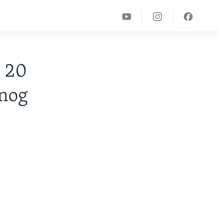
H 20
enog