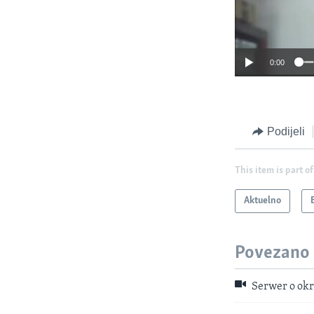
0:00
Podijeli
This item is part of
Aktuelno
Povezano
Serwer o okr