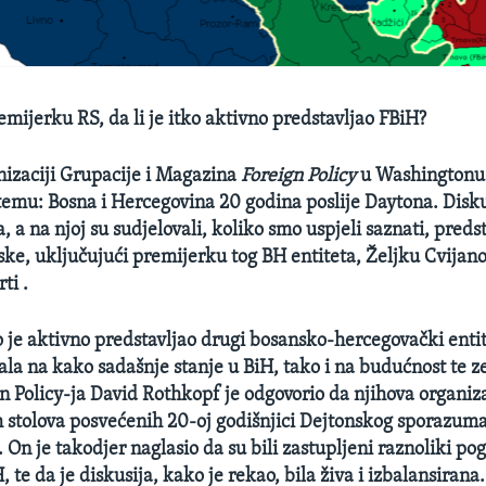
emijerku RS, da li je itko aktivno predstavljao FBiH?
anizaciji Grupacije i Magazina
Foreign Policy
u Washingtonu
 temu: Bosna i Hercegovina 20 godina poslije Daytona. Diskus
, a na njoj su sudjelovali, koliko smo uspjeli saznati, preds
ke, uključujući premijerku tog BH entiteta, Željku Cvijano
ti .
o je aktivno predstavljao drugi bosansko-hercegovački entite
ala na kako sadašnje stanje u BiH, tako i na budućnost te z
 Policy-ja David Rothkopf je odgovorio da njihova organizac
ih stolova posvećenih 20-oj godišnjici Dejtonskog sporazuma,
. On je takodjer naglasio da su bili zastupljeni raznoliki po
 te da je diskusija, kako je rekao, bila živa i izbalansirana.