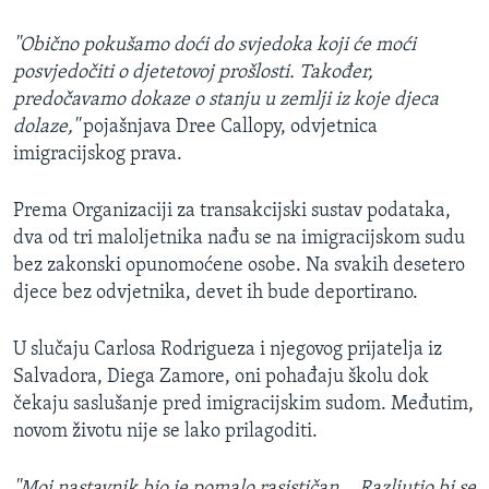
''Obično pokušamo doći do svjedoka koji će moći
posvjedočiti o djetetovoj prošlosti. Također,
predočavamo dokaze o stanju u zemlji iz koje djeca
dolaze,''
pojašnjava Dree Callopy, odvjetnica
imigracijskog prava.
Prema Organizaciji za transakcijski sustav podataka,
dva od tri maloljetnika nađu se na imigracijskom sudu
bez zakonski opunomoćene osobe. Na svakih desetero
djece bez odvjetnika, devet ih bude deportirano.
U slučaju Carlosa Rodrigueza i njegovog prijatelja iz
Salvadora, Diega Zamore, oni pohađaju školu dok
čekaju saslušanje pred imigracijskim sudom. Međutim,
novom životu nije se lako prilagoditi.
''Moj nastavnik bio je pomalo rasističan... Razljutio bi se