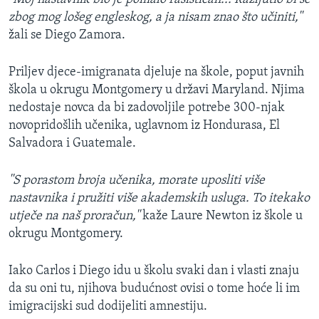
zbog mog lošeg engleskog, a ja nisam znao što učiniti,''
žali se Diego Zamora.
Priljev djece-imigranata djeluje na škole, poput javnih
škola u okrugu Montgomery u državi Maryland. Njima
nedostaje novca da bi zadovoljile potrebe 300-njak
novopridošlih učenika, uglavnom iz Hondurasa, El
Salvadora i Guatemale.
''S porastom broja učenika, morate uposliti više
nastavnika i pružiti više akademskih usluga. To itekako
utječe na naš proračun,''
kaže Laure Newton iz škole u
okrugu Montgomery.
Iako Carlos i Diego idu u školu svaki dan i vlasti znaju
da su oni tu, njihova budućnost ovisi o tome hoće li im
imigracijski sud dodijeliti amnestiju.