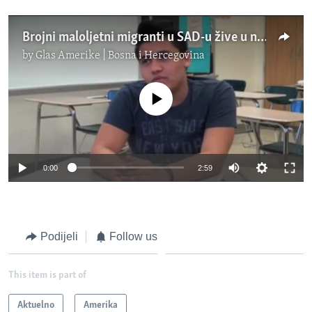
Brojni maloljetni migranti u SAD-u žive u neizvjesnosti
by
Glas Amerike | Bosna i Hercegovina
No media source currently available
0:00
2:59
Podijeli
Follow us
This item is part of
Aktuelno
Amerika