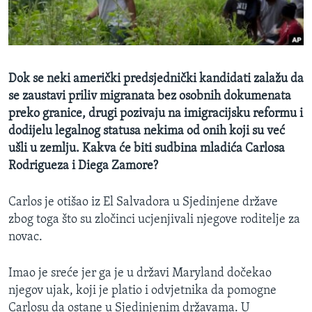
MAGAZIN
O GLASU AMERIKE
Learning English
Dok se neki američki predsjednički kandidati zalažu da
se zaustavi priliv migranata bez osobnih dokumenata
PRATITE NAS
preko granice, drugi pozivaju na imigracijsku reformu i
dodijelu legalnog statusa nekima od onih koji su već
ušli u zemlju. Kakva će biti sudbina mladića Carlosa
Rodrigueza i Diega Zamore?
Jezici
Carlos je otišao iz El Salvadora u Sjedinjene države
zbog toga što su zločinci ucjenjivali njegove roditelje za
novac.
Imao je sreće jer ga je u državi Maryland dočekao
njegov ujak, koji je platio i odvjetnika da pomogne
Carlosu da ostane u Sjedinjenim državama. U