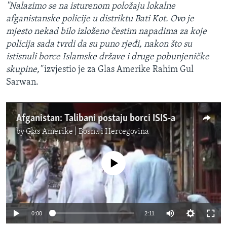
''Nalazimo se na isturenom položaju lokalne
afganistanske policije u distriktu Bati Kot. Ovo je
mjesto nekad bilo izloženo čestim napadima za koje
policija sada tvrdi da su puno rjeđi, nakon što su
istisnuli borce Islamske države i druge pobunjeničke
skupine,''
izvjestio je za Glas Amerike Rahim Gul
Sarwan.
Afganistan: Talibani postaju borci ISIS-a
by
Glas Amerike | Bosna i Hercegovina
No media source currently available
0:00
2:11