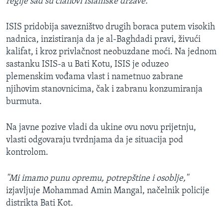
regije sad su članovi Islamske države.''
ISIS pridobija savezništvo drugih boraca putem visokih
nadnica, inzistiranja da je al-Baghdadi pravi, živući
kalifat, i kroz privlačnost neobuzdane moći. Na jednom
sastanku ISIS-a u Bati Kotu, ISIS je oduzeo
plemenskim vođama vlast i nametnuo zabrane
njihovim stanovnicima, čak i zabranu konzumiranja
burmuta.
Na javne pozive vladi da ukine ovu novu prijetnju,
vlasti odgovaraju tvrdnjama da je situacija pod
kontrolom.
''Mi imamo punu opremu, potrepštine i osoblje,''
izjavljuje Mohammad Amin Mangal, načelnik policije
distrikta Bati Kot.