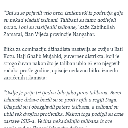
''Oni su se pojavili vrlo brzo, izniknuvši iz područja gdje
su nekad vladali talibani. Talibani su tamo doživjeli
poraz, i oni su naslijedili talibane,''
kaže Zabihullah
Zamarai, član Vijeća provincije Nangahar.
Bitka za dominaciju džihadista nastavlja se ovdje u Bati
Kotu. Haji Ghalib Mujahid, guverner distrikta, koji je
strogo čuvan nakon što je taliban ubio 16-ero njegovih
rođaka prošle godine, opisuje nedavnu bitku između
zaraćenih islamista:
''Ovdje je prije tri tjedna bilo jako puno talibana. Borci
Islamske države borili su se protiv njih u regiji Daga.
Uhapsili su i obezglavili petero talibana, a talibani su
ubili tek dvojicu protivnika. Nakon toga podigli su crne
zastave ISIS-a. Većina nekadašnjih talibana iz ove