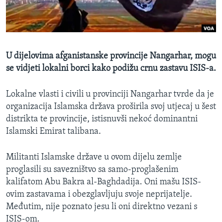
MAGAZIN
O GLASU AMERIKE
Learning English
U dijelovima afganistanske provincije Nangarhar, mogu
se vidjeti lokalni borci kako podižu crnu zastavu ISIS-a.
PRATITE NAS
Lokalne vlasti i civili u provinciji Nangarhar tvrde da je
organizacija Islamska država proširila svoj utjecaj u šest
distrikta te provincije, istisnuvši nekoć dominantni
Jezici
Islamski Emirat talibana.
Militanti Islamske države u ovom dijelu zemlje
proglasili su savezništvo sa samo-proglašenim
kalifatom Abu Bakra al-Baghdadija. Oni mašu ISIS-
ovim zastavama i obezglavljuju svoje neprijatelje.
Međutim, nije poznato jesu li oni direktno vezani s
ISIS-om.