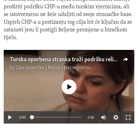
proširiti podršku CHP-u među turskim vjernicima, ali
se istovremeno ne žele udaljiti od svoje stranačke baze.
Uspjeh CHP-a u postizanju tog cilja bit će ključan da se
ustanovi jesu li postigli željene promjene u biračkom
tijelu.
Turska oporbena stranka traži podršku religioznih glasača
by
Glas Amerike | Bosna i Hercegovina
No media source currently available
0:00
2:50