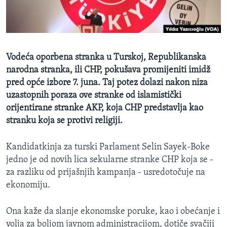
MAGAZIN
O GLASU AMERIKE
Learning English
Vodeća oporbena stranka u Turskoj, Republikanska
narodna stranka, ili CHP, pokušava promijeniti imidž
PRATITE NAS
pred opće izbore 7. juna. Taj potez dolazi nakon niza
uzastopnih poraza ove stranke od islamistički
orijentirane stranke AKP, koja CHP predstavlja kao
stranku koja se protivi religiji.
Jezici
Kandidatkinja za turski Parlament Selin Sayek-Boke
jedno je od novih lica sekularne stranke CHP koja se -
za razliku od prijašnjih kampanja - usredotočuje na
ekonomiju.
Ona kaže da slanje ekonomske poruke, kao i obećanje i
volja za boljom javnom administracijom, dotiče svačiji