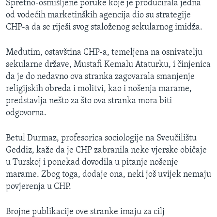
Spretno-osmišljene poruke koje je producirala jedna
od vodećih marketinških agencija dio su strategije
CHP-a da se riješi svog staloženog sekularnog imidža.
Međutim, ostavština CHP-a, temeljena na osnivatelju
sekularne države, Mustafi Kemalu Ataturku, i činjenica
da je do nedavno ova stranka zagovarala smanjenje
religijskih obreda i molitvi, kao i nošenja marame,
predstavlja nešto za što ova stranka mora biti
odgovorna.
Betul Durmaz, profesorica sociologije na Sveučilištu
Geddiz, kaže da je CHP zabranila neke vjerske običaje
u Turskoj i ponekad dovodila u pitanje nošenje
marame. Zbog toga, dodaje ona, neki još uvijek nemaju
povjerenja u CHP.
Brojne publikacije ove stranke imaju za cilj