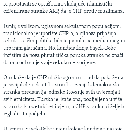
suprotstaviti se optužbama vladajuće islamistički
orijentirane stranke AKP, da je CHP protiv muslimana.
Izmir, s velikom, uglavnom sekularnom populacijom,
tradicionalno je uporište CHP-a, a njihova prijašnja
sekularistička politika bila je popularna među mnogim
urbanim glasačima. No, kandidatkinja Sayek-Boke
inzistira da nova pluralistička poruka stranke ne znači
da ona odbacuje svoje sekularne korijene.
Ona kaže da je CHP uložio ogroman trud da pokaže da
je socijal-demokratska stranka. Socijal-demokratska
stranka predstavlja jednako štovanje svih uvjerenja i
svih etniciteta. Turska je, kaže ona, podijeljena u više
stranaka kroz etnicitet i vjeru, a CHP stranka bi željela
izgladiti tu podjelu.
U Izmiru, Sayek-Boke i njeni kolege kandidati nastoje