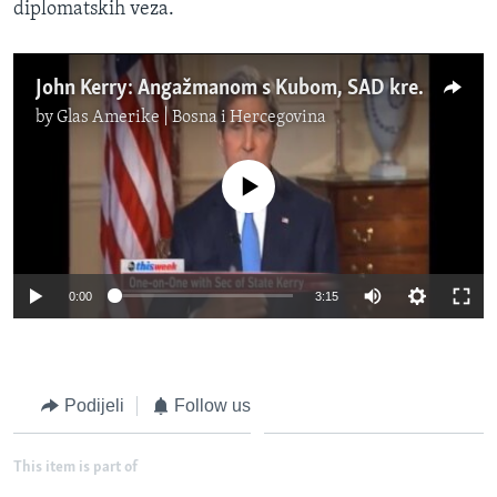
diplomatskih veza.
John Kerry: Angažmanom s Kubom, SAD krenule s politikom transformacije
by
Glas Amerike | Bosna i Hercegovina
No media source currently available
0:00
3:15
Podijeli
Follow us
This item is part of