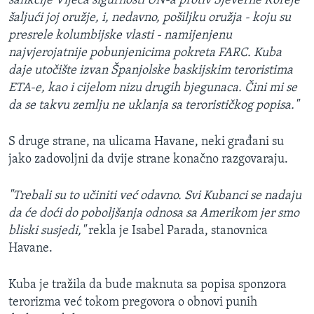
sankcije Vijeća sigurnosti UN-a protiv Sjeverne Koreje
šaljući joj oružje, i, nedavno, pošiljku oružja - koju su
presrele kolumbijske vlasti - namijenjenu
najvjerojatnije pobunjenicima pokreta FARC. Kuba
daje utočište izvan Španjolske baskijskim teroristima
ETA-e, kao i cijelom nizu drugih bjegunaca. Čini mi se
da se takvu zemlju ne uklanja sa terorističkog popisa."
S druge strane, na ulicama Havane, neki građani su
jako zadovoljni da dvije strane konačno razgovaraju.
"Trebali su to učiniti već odavno. Svi Kubanci se nadaju
da će doći do poboljšanja odnosa sa Amerikom jer smo
bliski susjedi,"
rekla je Isabel Parada, stanovnica
Havane.
Kuba je tražila da bude maknuta sa popisa sponzora
terorizma već tokom pregovora o obnovi punih