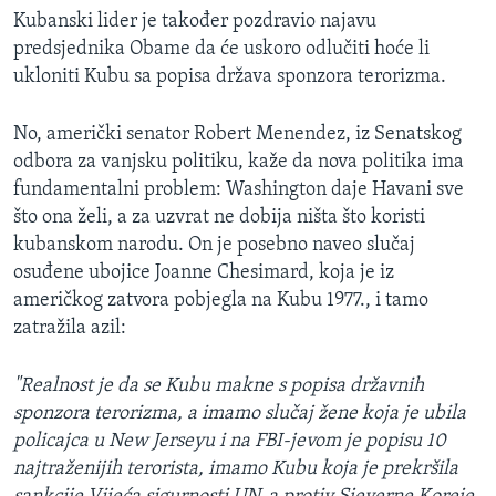
Kubanski lider je također pozdravio najavu
predsjednika Obame da će uskoro odlučiti hoće li
ukloniti Kubu sa popisa država sponzora terorizma.
No, američki senator Robert Menendez, iz Senatskog
odbora za vanjsku politiku, kaže da nova politika ima
fundamentalni problem: Washington daje Havani sve
što ona želi, a za uzvrat ne dobija ništa što koristi
kubanskom narodu. On je posebno naveo slučaj
osuđene ubojice Joanne Chesimard, koja je iz
američkog zatvora pobjegla na Kubu 1977., i tamo
zatražila azil:
"Realnost je da se Kubu makne s popisa državnih
sponzora terorizma, a imamo slučaj žene koja je ubila
policajca u New Jerseyu i na FBI-jevom je popisu 10
najtraženijih terorista, imamo Kubu koja je prekršila