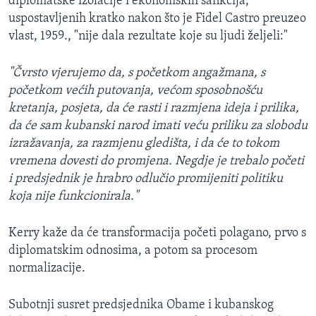
diplomatske izolacije i ekonomskih sankcija,
uspostavljenih kratko nakon što je Fidel Castro preuzeo
vlast, 1959., "nije dala rezultate koje su ljudi željeli:"
"Čvrsto vjerujemo da, s početkom angažmana, s
početkom većih putovanja, većom sposobnošću
kretanja, posjeta, da će rasti i razmjena ideja i prilika,
da će sam kubanski narod imati veću priliku za slobodu
izražavanja, za razmjenu gledišta, i da će to tokom
vremena dovesti do promjena. Negdje je trebalo početi
i predsjednik je hrabro odlučio promijeniti politiku
koja nije funkcionirala."
Kerry kaže da će transformacija početi polagano, prvo s
diplomatskim odnosima, a potom sa procesom
normalizacije.
Subotnji susret predsjednika Obame i kubanskog