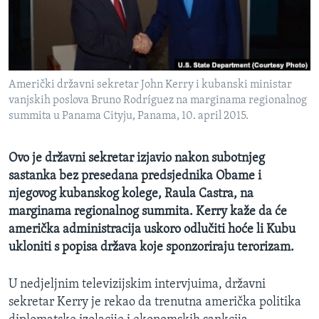
MAGAZIN
O GLASU AMERIKE
Learning English
Američki državni sekretar John Kerry i kubanski ministar
vanjskih poslova Bruno Rodríguez na marginama regionalnog
PRATITE NAS
summita u Panama Cityju, Panama, 10. april 2015.
Ovo je državni sekretar izjavio nakon subotnjeg
sastanka bez presedana predsjednika Obame i
Jezici
njegovog kubanskog kolege, Raula Castra, na
marginama regionalnog summita. Kerry kaže da će
američka administracija uskoro odlučiti hoće li Kubu
ukloniti s popisa država koje sponzoriraju terorizam.
U nedjeljnim televizijskim intervjuima, državni
sekretar Kerry je rekao da trenutna američka politika