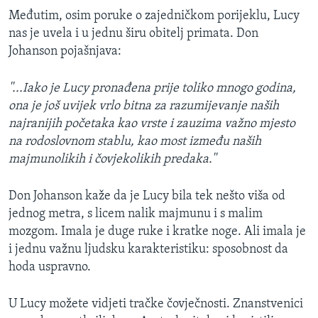
Međutim, osim poruke o zajedničkom porijeklu, Lucy
nas je uvela i u jednu širu obitelj primata. Don
Johanson pojašnjava:
''...Iako je Lucy pronađena prije toliko mnogo godina,
ona je još uvijek vrlo bitna za razumijevanje naših
najranijih početaka kao vrste i zauzima važno mjesto
na rodoslovnom stablu, kao most između naših
majmunolikih i čovjekolikih predaka.''
Don Johanson kaže da je Lucy bila tek nešto viša od
jednog metra, s licem nalik majmunu i s malim
mozgom. Imala je duge ruke i kratke noge. Ali imala je
i jednu važnu ljudsku karakteristiku: sposobnost da
hoda uspravno.
U Lucy možete vidjeti tračke čovječnosti. Znanstvenici