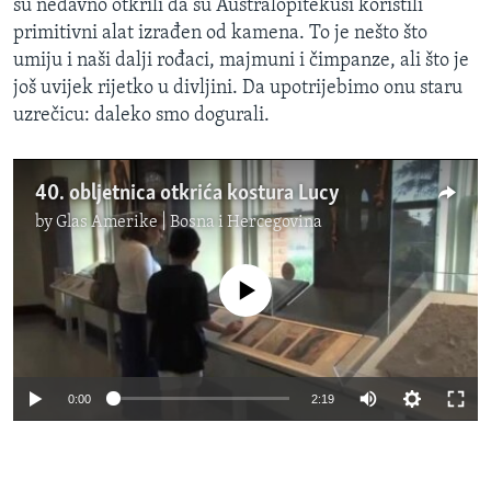
su nedavno otkrili da su Australopitekusi koristili
primitivni alat izrađen od kamena. To je nešto što
umiju i naši dalji rođaci, majmuni i čimpanze, ali što je
još uvijek rijetko u divljini. Da upotrijebimo onu staru
uzrečicu: daleko smo dogurali.
40. obljetnica otkrića kostura Lucy
by
Glas Amerike | Bosna i Hercegovina
No media source currently available
0:00
2:19