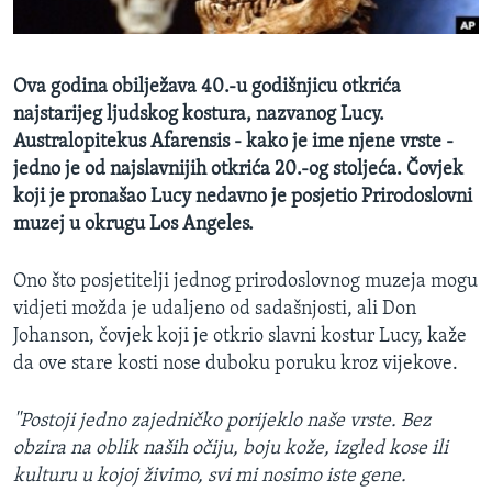
MAGAZIN
O GLASU AMERIKE
Ova godina obilježava 40.-u godišnjicu otkrića
najstarijeg ljudskog kostura, nazvanog Lucy.
Learning English
Australopitekus Afarensis - kako je ime njene vrste -
jedno je od najslavnijih otkrića 20.-og stoljeća. Čovjek
PRATITE NAS
koji je pronašao Lucy nedavno je posjetio Prirodoslovni
muzej u okrugu Los Angeles.
Jezici
Ono što posjetitelji jednog prirodoslovnog muzeja mogu
vidjeti možda je udaljeno od sadašnjosti, ali Don
Johanson, čovjek koji je otkrio slavni kostur Lucy, kaže
da ove stare kosti nose duboku poruku kroz vijekove.
''Postoji jedno zajedničko porijeklo naše vrste. Bez
obzira na oblik naših očiju, boju kože, izgled kose ili
kulturu u kojoj živimo, svi mi nosimo iste gene.