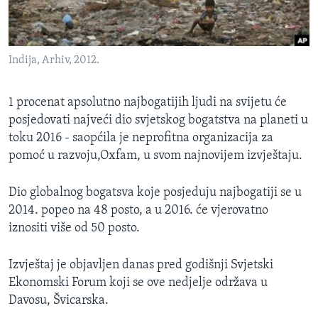
MAGAZIN
O GLASU AMERIKE
Indija, Arhiv, 2012.
Learning English
1 procenat apsolutno najbogatijih ljudi na svijetu će
PRATITE NAS
posjedovati najveći dio svjetskog bogatstva na planeti u
toku 2016 - saopćila je neprofitna organizacija za
pomoć u razvoju,Oxfam, u svom najnovijem izvještaju.
Jezici
Dio globalnog bogatsva koje posjeduju najbogatiji se u
2014. popeo na 48 posto, a u 2016. će vjerovatno
iznositi više od 50 posto.
Izvještaj je objavljen danas pred godišnji Svjetski
Ekonomski Forum koji se ove nedjelje održava u
Davosu, Švicarska.