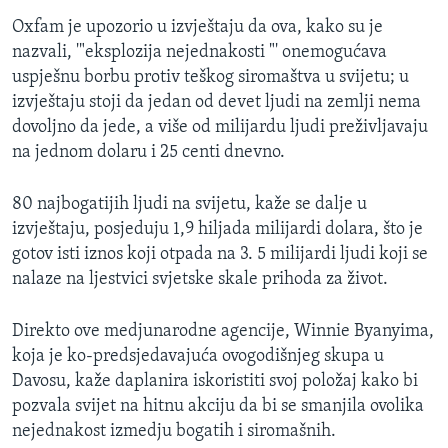
Oxfam je upozorio u izvještaju da ova, kako su je
nazvali, '"eksplozija nejednakosti "' onemogućava
uspješnu borbu protiv teškog siromaštva u svijetu; u
izvještaju stoji da jedan od devet ljudi na zemlji nema
dovoljno da jede, a više od milijardu ljudi preživljavaju
na jednom dolaru i 25 centi dnevno.
80 najbogatijih ljudi na svijetu, kaže se dalje u
izvještaju, posjeduju 1,9 hiljada milijardi dolara, što je
gotov isti iznos koji otpada na 3. 5 milijardi ljudi koji se
nalaze na ljestvici svjetske skale prihoda za život.
Direkto ove medjunarodne agencije, Winnie Byanyima,
koja je ko-predsjedavajuća ovogodišnjeg skupa u
Davosu, kaže daplanira iskoristiti svoj položaj kako bi
pozvala svijet na hitnu akciju da bi se smanjila ovolika
nejednakost izmedju bogatih i siromašnih.