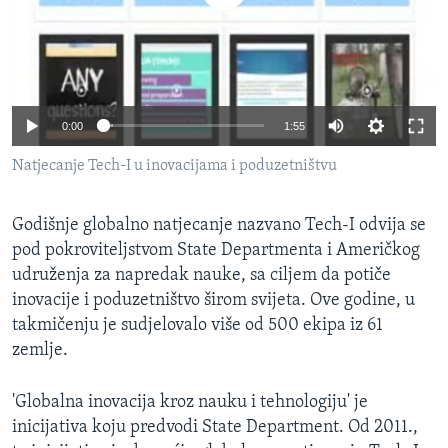
MAGAZIN
O GLASU AMERIKE
Learning English
0:00
1:55
PRATITE NAS
Natjecanje Tech-I u inovacijama i poduzetništvu
Godišnje globalno natjecanje nazvano Tech-I odvija se
pod pokroviteljstvom State Departmenta i Američkog
Jezici
udruženja za napredak nauke, sa ciljem da potiče
inovacije i poduzetništvo širom svijeta. Ove godine, u
takmičenju je sudjelovalo više od 500 ekipa iz 61
zemlje.
'Globalna inovacija kroz nauku i tehnologiju' je
inicijativa koju predvodi State Department. Od 2011.,