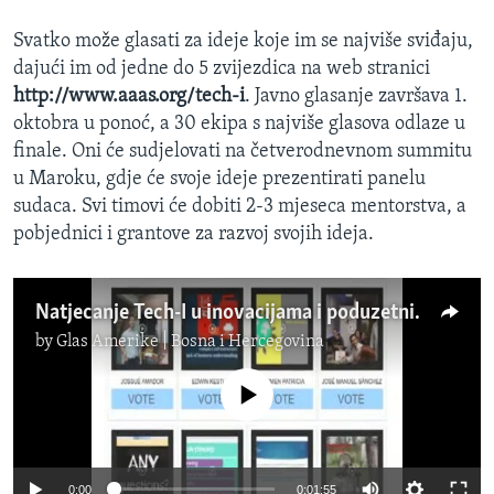
Svatko može glasati za ideje koje im se najviše sviđaju,
dajući im od jedne do 5 zvijezdica na web stranici
http://www.aaas.org/tech-i
. Javno glasanje završava 1.
oktobra u ponoć, a 30 ekipa s najviše glasova odlaze u
finale. Oni će sudjelovati na četverodnevnom summitu
u Maroku, gdje će svoje ideje prezentirati panelu
sudaca. Svi timovi će dobiti 2-3 mjeseca mentorstva, a
pobjednici i grantove za razvoj svojih ideja.
Natjecanje Tech-I u inovacijama i poduzetništvu
by
Glas Amerike | Bosna i Hercegovina
No media source currently available
0:00
0:01:55