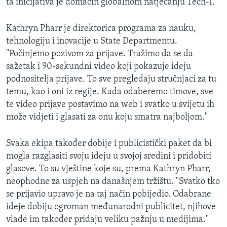
ta inicijativa je domaćin globalnom natjecanju Tech-I.
Kathryn Pharr je direktorica programa za nauku,
tehnologiju i inovacije u State Departmentu.
"Počinjemo pozivom za prijave. Tražimo da se da
sažetak i 90-sekundni video koji pokazuje ideju
podnositelja prijave. To sve pregledaju stručnjaci za tu
temu, kao i oni iz regije. Kada odaberemo timove, sve
te video prijave postavimo na web i svatko u svijetu ih
može vidjeti i glasati za onu koju smatra najboljom."
Svaka ekipa također dobije i publicistički paket da bi
mogla razglasiti svoju ideju u svojoj sredini i pridobiti
glasove. To su vještine koje su, prema Kathryn Pharr,
neophodne za uspjeh na današnjem tržištu. "Svatko tko
se prijavio upravo je na taj način pobijedio. Odabrane
ideje dobiju ogroman međunarodni publicitet, njihove
vlade im također pridaju veliku pažnju u medijima."