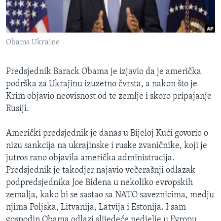
MAGAZIN
O GLASU AMERIKE
Obama Ukraine
Learning English
Predsjednik Barack Obama je izjavio da je američka
PRATITE NAS
podrška za Ukrajinu izuzetno čvrsta, a nakon što je
Krim objavio neovisnost od te zemlje i skoro pripajanje
Rusiji.
Jezici
Američki predsjednik je danas u Bijeloj Kući govorio o
nizu sankcija na ukrajinske i ruske zvaničnike, koji je
jutros rano objavila američka administracija.
Predsjednik je takodjer najavio večerašnji odlazak
podpredsjednika Joe Bidena u nekoliko evropskih
zemalja, kako bi se sastao sa NATO saveznicima, medju
njima Poljska, Litvanija, Latvija i Estonija. I sam
gospodin Obama odlazi slijedeće nedjelje u Evropu.