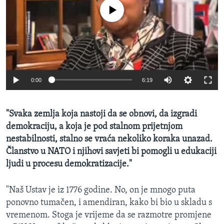
MAGAZIN
No media source currently available
O GLASU AMERIKE
Learning English
PRATITE NAS
0:00
6:19
"Svaka zemlja koja nastoji da se obnovi, da izgradi
demokraciju, a koja je pod stalnom prijetnjom
Jezici
nestabilnosti, stalno se vraća nekoliko koraka unazad.
Članstvo u NATO i njihovi savjeti bi pomogli u edukaciji
ljudi u procesu demokratizacije."
"Naš Ustav je iz 1776 godine. No, on je mnogo puta
ponovno tumačen, i amendiran, kako bi bio u skladu s
vremenom. Stoga je vrijeme da se razmotre promjene