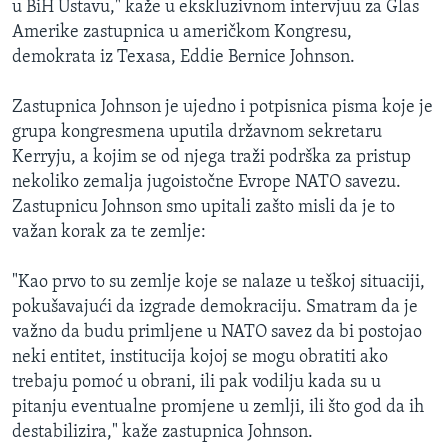
u BiH Ustavu," kaže u ekskluzivnom intervjuu za Glas
Amerike zastupnica u američkom Kongresu,
demokrata iz Texasa, Eddie Bernice Johnson.
Zastupnica Johnson je ujedno i potpisnica pisma koje je
grupa kongresmena uputila državnom sekretaru
Kerryju, a kojim se od njega traži podrška za pristup
nekoliko zemalja jugoistočne Evrope NATO savezu.
Zastupnicu Johnson smo upitali zašto misli da je to
važan korak za te zemlje:
"Kao prvo to su zemlje koje se nalaze u teškoj situaciji,
pokušavajući da izgrade demokraciju. Smatram da je
važno da budu primljene u NATO savez da bi postojao
neki entitet, institucija kojoj se mogu obratiti ako
trebaju pomoć u obrani, ili pak vodilju kada su u
pitanju eventualne promjene u zemlji, ili što god da ih
destabilizira," kaže zastupnica Johnson.