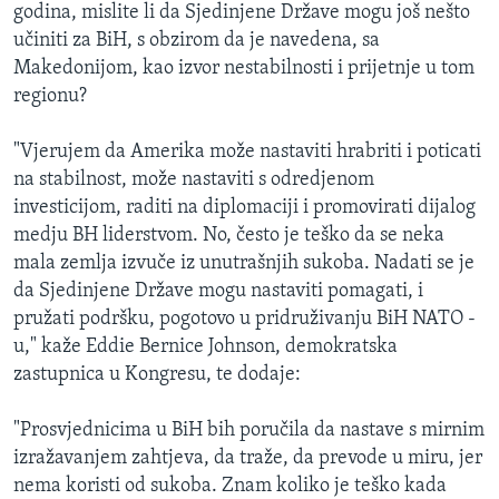
godina, mislite li da Sjedinjene Države mogu još nešto
učiniti za BiH, s obzirom da je navedena, sa
Makedonijom, kao izvor nestabilnosti i prijetnje u tom
regionu?
"Vjerujem da Amerika može nastaviti hrabriti i poticati
na stabilnost, može nastaviti s odredjenom
investicijom, raditi na diplomaciji i promovirati dijalog
medju BH liderstvom. No, često je teško da se neka
mala zemlja izvuče iz unutrašnjih sukoba. Nadati se je
da Sjedinjene Države mogu nastaviti pomagati, i
pružati podršku, pogotovo u pridruživanju BiH NATO -
u," kaže Eddie Bernice Johnson, demokratska
zastupnica u Kongresu, te dodaje:
"Prosvjednicima u BiH bih poručila da nastave s mirnim
izražavanjem zahtjeva, da traže, da prevode u miru, jer
nema koristi od sukoba. Znam koliko je teško kada