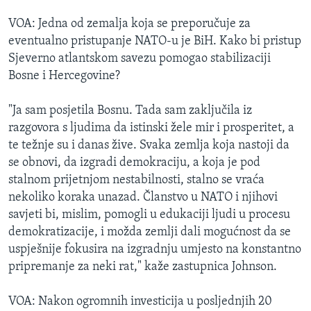
VOA: Jedna od zemalja koja se preporučuje za
eventualno pristupanje NATO-u je BiH. Kako bi pristup
Sjeverno atlantskom savezu pomogao stabilizaciji
Bosne i Hercegovine?
"Ja sam posjetila Bosnu. Tada sam zaključila iz
razgovora s ljudima da istinski žele mir i prosperitet, a
te težnje su i danas žive. Svaka zemlja koja nastoji da
se obnovi, da izgradi demokraciju, a koja je pod
stalnom prijetnjom nestabilnosti, stalno se vraća
nekoliko koraka unazad. Članstvo u NATO i njihovi
savjeti bi, mislim, pomogli u edukaciji ljudi u procesu
demokratizacije, i možda zemlji dali mogućnost da se
uspješnije fokusira na izgradnju umjesto na konstantno
pripremanje za neki rat," kaže zastupnica Johnson.
VOA: Nakon ogromnih investicija u posljednjih 20