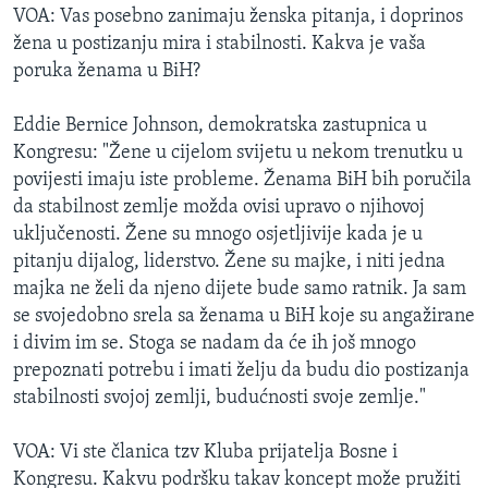
VOA: Vas posebno zanimaju ženska pitanja, i doprinos
žena u postizanju mira i stabilnosti. Kakva je vaša
poruka ženama u BiH?
Eddie Bernice Johnson, demokratska zastupnica u
Kongresu: "Žene u cijelom svijetu u nekom trenutku u
povijesti imaju iste probleme. Ženama BiH bih poručila
da stabilnost zemlje možda ovisi upravo o njihovoj
uključenosti. Žene su mnogo osjetljivije kada je u
pitanju dijalog, liderstvo. Žene su majke, i niti jedna
majka ne želi da njeno dijete bude samo ratnik. Ja sam
se svojedobno srela sa ženama u BiH koje su angažirane
i divim im se. Stoga se nadam da će ih još mnogo
prepoznati potrebu i imati želju da budu dio postizanja
stabilnosti svojoj zemlji, budućnosti svoje zemlje."
VOA: Vi ste članica tzv Kluba prijatelja Bosne i
Kongresu. Kakvu podršku takav koncept može pružiti