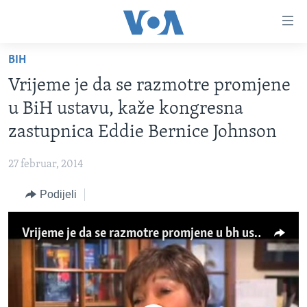
Linkovi
Pređi
na
BIH
glavni
TV PROGRAM
sadržaj
Vrijeme je da se razmotre promjene
VIDEO
Pređi
u BiH ustavu, kaže kongresna
na
FOTOGRAFIJE DANA
zastupnica Eddie Bernice Johnson
glavnu
VIJESTI
navigaciju
27 februar, 2014
Idi
NAUKA I TEHNOLOGIJA
SJEDINJENE AMERIČKE DRŽAVE
na
Podijeli
SPECIJALNI PROJEKTI
BOSNA I HERCEGOVINA
pretragu
KORUPCIJA
SVIJET
Vrijeme je da se razmotre promjene u bh ustavu, kaže kongresna zastupnica Eddie Bernice Johnson
SLOBODA MEDIJA
ŽENSKA STRANA
IZBJEGLIČKA STRANA