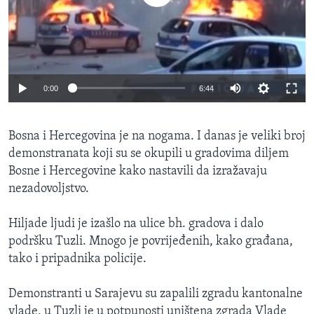
MAGAZIN
O GLASU AMERIKE
Learning English
0:00
6:44
PRATITE NAS
Bosna i Hercegovina je na nogama. I danas je veliki broj
demonstranata koji su se okupili u gradovima diljem
Bosne i Hercegovine kako nastavili da izražavaju
Jezici
nezadovoljstvo.
Hiljade ljudi je izašlo na ulice bh. gradova i dalo
podršku Tuzli. Mnogo je povrijeđenih, kako građana,
tako i pripadnika policije.
Demonstranti u Sarajevu su zapalili zgradu kantonalne
vlade, u Tuzli je u potpunosti uništena zgrada Vlade