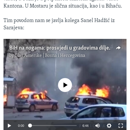
Kantona. U Mostaru je slična situacija, kao i u Bihaću.
Tim povodom nam se javlja kolega Sanel Hadžić iz
Sarajeva:
BiH na nogama: prosvjedi u gradovima diljem zemlje
by
Glas Amerike | Bosna i Hercegovina
No media source currently available
0:00
6:44