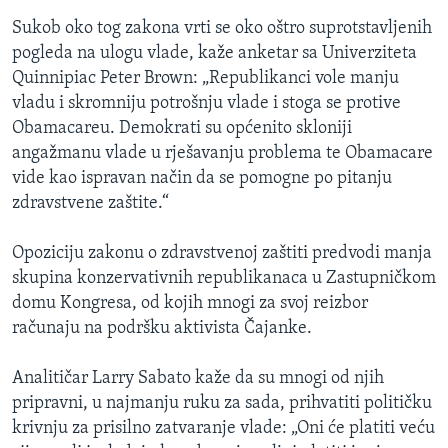
Sukob oko tog zakona vrti se oko oštro suprotstavljenih
pogleda na ulogu vlade, kaže anketar sa Univerziteta
Quinnipiac Peter Brown: „Republikanci vole manju
vladu i skromniju potrošnju vlade i stoga se protive
Obamacareu. Demokrati su općenito skloniji
angažmanu vlade u rješavanju problema te Obamacare
vide kao ispravan način da se pomogne po pitanju
zdravstvene zaštite.“
Opoziciju zakonu o zdravstvenoj zaštiti predvodi manja
skupina konzervativnih republikanaca u Zastupničkom
domu Kongresa, od kojih mnogi za svoj reizbor
računaju na podršku aktivista Čajanke.
Analitičar Larry Sabato kaže da su mnogi od njih
pripravni, u najmanju ruku za sada, prihvatiti političku
krivnju za prisilno zatvaranje vlade: „Oni će platiti veću