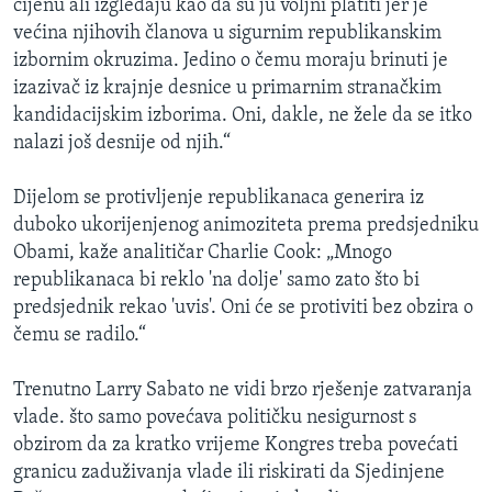
cijenu ali izgledaju kao da su ju voljni platiti jer je
većina njihovih članova u sigurnim republikanskim
izbornim okruzima. Jedino o čemu moraju brinuti je
izazivač iz krajnje desnice u primarnim stranačkim
kandidacijskim izborima. Oni, dakle, ne žele da se itko
nalazi još desnije od njih.“
Dijelom se protivljenje republikanaca generira iz
duboko ukorijenjenog animoziteta prema predsjedniku
Obami, kaže analitičar Charlie Cook: „Mnogo
republikanaca bi reklo 'na dolje' samo zato što bi
predsjednik rekao 'uvis'. Oni će se protiviti bez obzira o
čemu se radilo.“
Trenutno Larry Sabato ne vidi brzo rješenje zatvaranja
vlade. što samo povećava političku nesigurnost s
obzirom da za kratko vrijeme Kongres treba povećati
granicu zaduživanja vlade ili riskirati da Sjedinjene