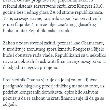
Barack Obama progurao svoj prijelomni zakon o
reformi sistema zdravstvene skrbi kroz Kongres 2010.
godine bez ijednog glasa ZA od strane republikanaca.
To je, sa svoje strane, raspirilo uspon konzervativnih
grupa Čajanke širom zemlje, značajnog glasačkog
bloka unutar Republikanske stranke.
Zakon o zdravstvenoj zaštiti, poznat i kao Obamacare,
u središtu je trenutnog spora između Kongresa i Bijele
kuće i obustave rada vlade. Republikanci su u nekoliko
navrata pokušali ili uskratiti financiranje novog zakona
ili odgoditi njegovu primjenu.
Predsjednik Obama vjeruje da je taj zakon ključno
postignuće njegovog predsjedničkog mandata te se, uz
podršku kongresnih demokrata, opire bilo kakvom
pokušaju da se zakonu uskrati financiranje ili da ga se
odgodi.