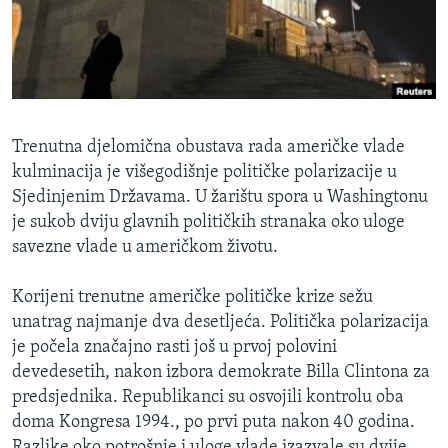
MAGAZIN
O GLASU AMERIKE
Learning English
Trenutna djelomična obustava rada američke vlade
PRATITE NAS
kulminacija je višegodišnje političke polarizacije u
Sjedinjenim Državama. U žarištu spora u Washingtonu
je sukob dviju glavnih političkih stranaka oko uloge
savezne vlade u američkom životu.
Jezici
Korijeni trenutne američke političke krize sežu
unatrag najmanje dva desetljeća. Politička polarizacija
je počela značajno rasti još u prvoj polovini
devedesetih, nakon izbora demokrate Billa Clintona za
predsjednika. Republikanci su osvojili kontrolu oba
doma Kongresa 1994., po prvi puta nakon 40 godina.
Razlike oko potrošnje i uloge vlade izazvale su dvije