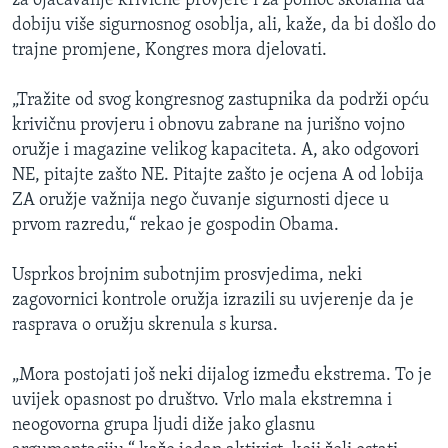
za ojačavanje krivične provjere i za pomoć školama da
dobiju više sigurnosnog osoblja, ali, kaže, da bi došlo do
trajne promjene, Kongres mora djelovati.
„Tražite od svog kongresnog zastupnika da podrži opću
krivičnu provjeru i obnovu zabrane na jurišno vojno
oružje i magazine velikog kapaciteta. A, ako odgovori
NE, pitajte zašto NE. Pitajte zašto je ocjena A od lobija
ZA oružje važnija nego čuvanje sigurnosti djece u
prvom razredu,“ rekao je gospodin Obama.
Usprkos brojnim subotnjim prosvjedima, neki
zagovornici kontrole oružja izrazili su uvjerenje da je
rasprava o oružju skrenula s kursa.
„Mora postojati još neki dijalog između ekstrema. To je
uvijek opasnost po društvo. Vrlo mala ekstremna i
neogovorna grupa ljudi diže jako glasnu