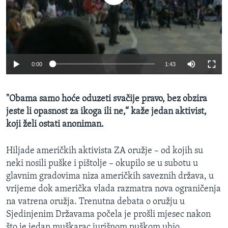
MAGAZIN
O GLASU AMERIKE
Learning English
0:00
1:43
PRATITE NAS
"Obama samo hoće oduzeti svačije pravo, bez obzira
jeste li opasnost za ikoga ili ne,“ kaže jedan aktivist,
koji želi ostati anoniman.
Jezici
Hiljade američkih aktivista ZA oružje – od kojih su
neki nosili puške i pištolje – okupilo se u subotu u
glavnim gradovima niza američkih saveznih država, u
vrijeme dok američka vlada razmatra nova ograničenja
na vatrena oružja. Trenutna debata o oružju u
Sjedinjenim Državama počela je prošli mjesec nakon
što je jedan muškarac jurišnom puškom ubio