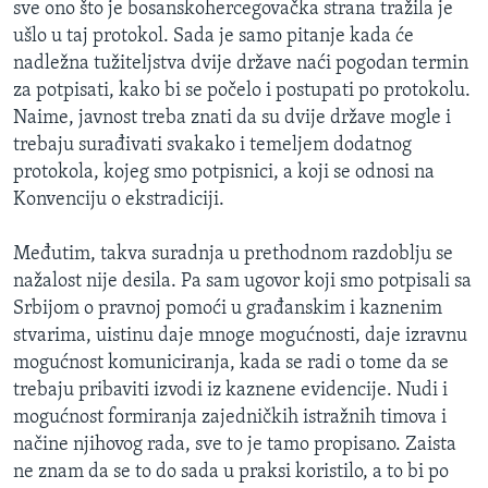
sve ono što je bosanskohercegovačka strana tražila je
ušlo u taj protokol. Sada je samo pitanje kada će
nadležna tužiteljstva dvije države naći pogodan termin
za potpisati, kako bi se počelo i postupati po protokolu.
Naime, javnost treba znati da su dvije države mogle i
trebaju surađivati svakako i temeljem dodatnog
protokola, kojeg smo potpisnici, a koji se odnosi na
Konvenciju o ekstradiciji.
Međutim, takva suradnja u prethodnom razdoblju se
nažalost nije desila. Pa sam ugovor koji smo potpisali sa
Srbijom o pravnoj pomoći u građanskim i kaznenim
stvarima, uistinu daje mnoge mogućnosti, daje izravnu
mogućnost komuniciranja, kada se radi o tome da se
trebaju pribaviti izvodi iz kaznene evidencije. Nudi i
mogućnost formiranja zajedničkih istražnih timova i
načine njihovog rada, sve to je tamo propisano. Zaista
ne znam da se to do sada u praksi koristilo, a to bi po