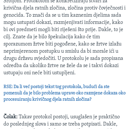
Srbijom. Protokolom se konkretiziraju stvari za
krivična djela ratnih zločina, zločina protiv čovječnosti i
genocida. To znači da se u tim kaznenim djelima sada
mogu ustupati dokazi, razmjenjivati informacije, kako
bi ovi predmeti mogli biti riješeni što prije. Dakle, to je
cilj. Znate da je bilo špekulacija kako će tim
sporazumom žrtve biti pogođene, kako se žrtve izlažu
neprimjerenom postupku u smislu da bi morale ići u
drugu državu svjedočiti. U protokolu je sada propisana
odredba da ukoliko žrtve ne žele da se i takvi dokazi
ustupaju oni neće biti ustupljeni.
RSE: Da li već postoji tekst tog protokola, budući da ste
pomenuli da je bilo problema upravo oko razmjene dokaza oko
procesuiranju krivičnog djela ratnih zločina?
Čolak:
Takav protokol postoji, usuglašen je praktično
do poslednjeg slova i samo se treba potpisati. Dakle,