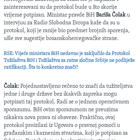
zainteresovani su da protokol bude u što skorije
vrijeme potpisan. Ministar pravde BiH
Bariša Čolak
u
intervjuu za Radio Slobodna Evropa kaže da su u
protokol, koji je ranije bio predmet brojnih sporenja,
ušle sve sugestije bosanskohercegovačke strane.
RSE: Vijeće ministara BiH nedavno je zaključilo da Protokol
Tužilaštva BiH i Tužilaštva za ratne zločine Srbije ne podliježe
ratifikaciji. Šta to konkretno znači?
Čolak:
Pojednostavljeno rečeno to znači da tužiteljstva
jedne i druge države bez ikakvih zapreka mogu
potpisati taj protokol. Radi se o jednom operativnom
sporazumu. BiH ovim sporazumom ne preuzima
nikakva nova prava ni obaveze. Praktično, ovaj
protokol proizilazi iz Ugovora o pravnoj pomoći u
građanskim i kaznenim stvarima, koji je potpisan sa