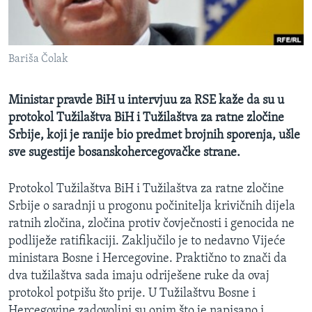
MAGAZIN
O GLASU AMERIKE
Bariša Čolak
Learning English
Ministar pravde BiH u intervjuu za RSE kaže da su u
PRATITE NAS
protokol Tužilaštva BiH i Tužilaštva za ratne zločine
Srbije, koji je ranije bio predmet brojnih sporenja, ušle
sve sugestije bosanskohercegovačke strane.
Jezici
Protokol Tužilaštva BiH i Tužilaštva za ratne zločine
Srbije o saradnji u progonu počinitelja krivičnih dijela
ratnih zločina, zločina protiv čovječnosti i genocida ne
podliježe ratifikaciji. Zaključilo je to nedavno Vijeće
ministara Bosne i Hercegovine. Praktično to znači da
dva tužilaštva sada imaju odriješene ruke da ovaj
protokol potpišu što prije. U Tužilaštvu Bosne i
Hercegovine zadovoljni su onim što je napisano i