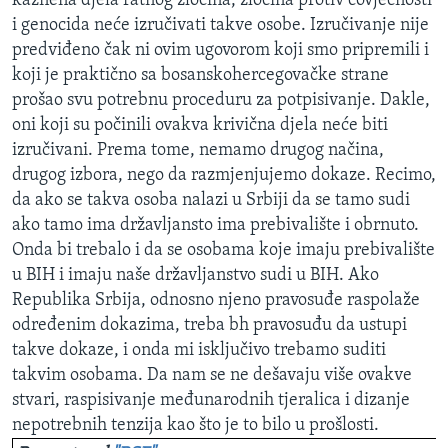
kaznena djela ratnog zločina, zločina protiv čovječnosti
i genocida neće izručivati takve osobe. Izručivanje nije
predviđeno čak ni ovim ugovorom koji smo pripremili i
koji je praktično sa bosanskohercegovačke strane
prošao svu potrebnu proceduru za potpisivanje. Dakle,
oni koji su počinili ovakva krivična djela neće biti
izručivani. Prema tome, nemamo drugog načina,
drugog izbora, nego da razmjenjujemo dokaze. Recimo,
da ako se takva osoba nalazi u Srbiji da se tamo sudi
ako tamo ima državljansto ima prebivalište i obrnuto.
Onda bi trebalo i da se osobama koje imaju prebivalište
u BIH i imaju naše državljanstvo sudi u BIH. Ako
Republika Srbija, odnosno njeno pravosuđe raspolaže
određenim dokazima, treba bh pravosuđu da ustupi
takve dokaze, i onda mi isključivo trebamo suditi
takvim osobama. Da nam se ne dešavaju više ovakve
stvari, raspisivanje međunarodnih tjeralica i dizanje
nepotrebnih tenzija kao što je to bilo u prošlosti.