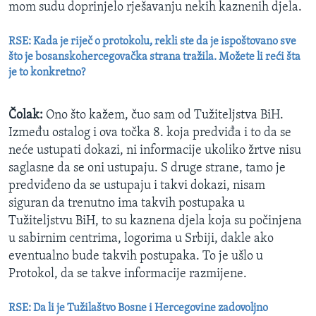
mom sudu doprinjelo rješavanju nekih kaznenih djela.
RSE: Kada je riječ o protokolu, rekli ste da je ispoštovano sve
što je bosanskohercegovačka strana tražila. Možete li reći šta
je to konkretno?
Čolak:
Ono što kažem, čuo sam od Tužiteljstva BiH.
Između ostalog i ova točka 8. koja predviđa i to da se
neće ustupati dokazi, ni informacije ukoliko žrtve nisu
saglasne da se oni ustupaju. S druge strane, tamo je
predviđeno da se ustupaju i takvi dokazi, nisam
siguran da trenutno ima takvih postupaka u
Tužiteljstvu BiH, to su kaznena djela koja su počinjena
u sabirnim centrima, logorima u Srbiji, dakle ako
eventualno bude takvih postupaka. To je ušlo u
Protokol, da se takve informacije razmijene.
RSE: Da li je Tužilaštvo Bosne i Hercegovine zadovoljno