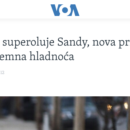
superoluje Sandy, nova pri
remna hladnoća
012