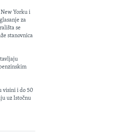
u New Yorku i
 glasanje za
rališta se
kaže stanovnica
tavljaju
d benzinskim
 visini i do 50
uju uz Istočnu