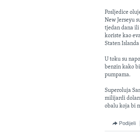
Posljedice olu
New Jerseyu su 
tjedan dana ili
koriste kao eva
Staten Islanda
U toku su napo
benzin kako bi
pumpama.
Superoluja Sand
milijardi dolar
obalu koja bi 
Podijeli