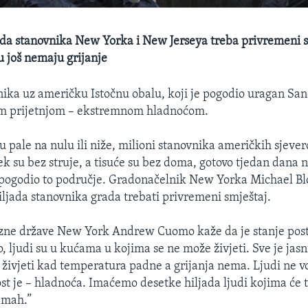
da stanovnika New Yorka i New Jerseya treba privremeni s
 još nemaju grijanje
nika uz američku Istočnu obalu, koji je pogodio uragan San
om prijetnjom – ekstremnom hladnoćom.
 pale na nulu ili niže, milioni stanovnika američkih sjever
ek su bez struje, a tisuće su bez doma, gotovo tjedan dana n
pogodio to područje. Gradonačelnik New Yorka Michael B
hiljada stanovnika grada trebati privremeni smještaj.
zne države New York Andrew Cuomo kaže da je stanje posta
, ljudi su u kućama u kojima se ne može živjeti. Sve je jasn
živjeti kad temperatura padne a grijanja nema. Ljudi ne vol
ost je – hladnoća. Imaćemo desetke hiljada ljudi kojima će 
odmah.”