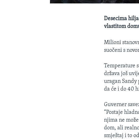
Desecima hilja
vlastitom domu
Milioni stanov
suočeni s nov
Temperature su
država još uvij
uragan Sandy 
da će i do 40 
Guverner save
“Postaje hladno
njima ne može 
dom, ali realn
smještaj i to 