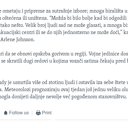
je ometaju i pripreme za sutrašnje izbore; mnoga birališta 
oštećena ili uništena. “Možda bi bilo bolje kad bi odgodili
 tako nešto. Velik broj ljudi sad ne može glasati, a mnoga bi
kuacijski centri ili se do njih jednostavno ne može doći,” 
 Arlene Johnson.
ri da se obnovi opskrba gorivom u regiji. Vojne jedinice dos
 se skratili dugi redovi u kojima vozači satima čekaju pre
y je usmrtila više od stotinu ljudi i ostavila iza sebe štete u
a. Meteorolozi prognoziraju ovaj tjedan još jednu veliku ol
mogla donijeti daljnje nevolje već pogođenom stanovništvu.
Follow us
Print