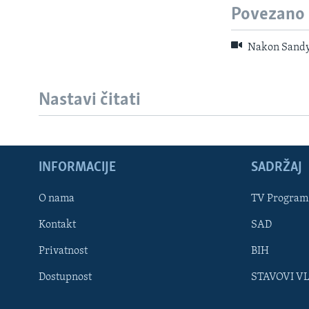
Povezano
Nakon Sandy
Nastavi čitati
INFORMACIJE
SADRŽAJ
Learning English
O nama
TV Program
Kontakt
SAD
PRATITE NAS
Privatnost
BIH
Dostupnost
STAVOVI V
Jezici