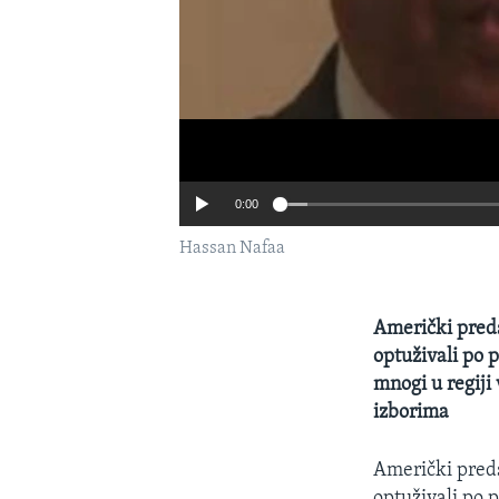
0:00
Hassan Nafaa
Američki pred
optuživali po 
mnogi u regiji
izborima
Američki pred
optuživali po 