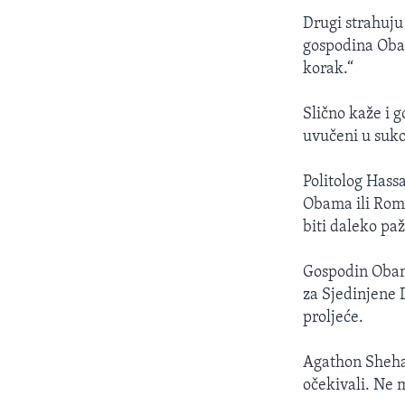
Drugi strahuju
gospodina Obame
korak.“
Slično kaže i 
uvučeni u suko
Politolog Hass
Obama ili Romn
biti daleko paž
Gospodin Obama
za Sjedinjene 
proljeće.
Agathon Shehat
očekivali. Ne 