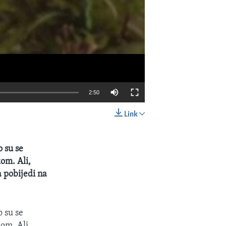
2:50
Link
EMBED
SHARE
 su se
kom. Ali,
a pobijedi na
 su se
kom. Ali,