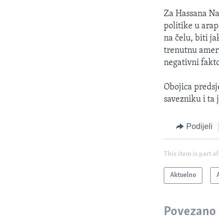
Za Hassana Naf
politike u ara
na čelu, biti 
trenutnu ameri
negativni fakto
Obojica preds
savezniku i ta
Podijeli
This item is part of
Aktuelno
Povezano