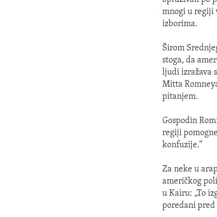
mnogi u regiji
izborima.
Širom Srednjeg
stoga, da ameri
ljudi izražava
Mitta Romneya,
pitanjem.
Gospodin Romne
regiji pomogne
konfuzije.“
Za neke u arap
američkog poli
u Kairu: „To iz
poredani pred 