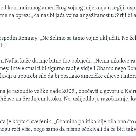
 od kontinuiranog američkog vojnog miješanja u regiji, us
 na oprez: „Za nas bi jača vojna angažiranost u Siriji bila
gospodin Romney: „Ne želimo se tamo vojno uključiti. Ne žel
b.“
an Nafaa kaže da nije bitno tko pobijedi: „Nema nikakve raz
ey. Intelektualci bi sigurno radije vidjeli Obamu nego Ro
ljiviji u upotrebi sile da bi postigao američke ciljeve i inter
 je razbudio velike nade 2009., obećavši u govoru u Kair
Države na Srednjem Istoku. No, uslijedilo je razočaranje, k
a je koptski svećenik: „Obamina politika nije bila ono što
mogu reći više, nego samo da nismo očekivali da će biti takv