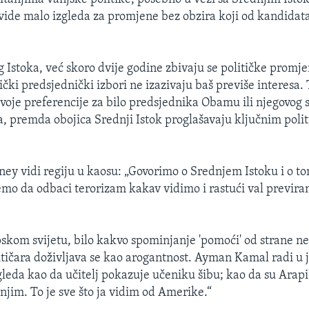
 vide malo izgleda za promjene bez obzira koji od kandidat
 Istoka, već skoro dvije godine zbivaju se političke promje
čki predsjednički izbori ne izazivaju baš previše interesa.
 svoje preferencije za bilo predsjednika Obamu ili njegovog
 premda obojica Srednji Istok proglašavaju ključnim poli
y vidi regiju u kaosu: „Govorimo o Srednjem Istoku i o to
mo da odbaci terorizam kakav vidimo i rastući val previran
skom svijetu, bilo kakvo spominjanje 'pomoći' od strane n
tičara doživljava se kao arogantnost. Ayman Kamal radi u j
gleda kao da učitelj pokazuje učeniku šibu; kao da su Arapi
njim. To je sve što ja vidim od Amerike.“