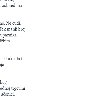
a pobijedi na
ne. Ne čudi,
 Tek manji broj
 suparnika
tičkim
me kako da toj
ja i
ekog
ednoj trgovini
 učenici,