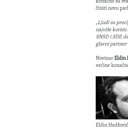
konačno su rekl
činiti novu pa
„Ljudi su proc
najviše koristi
SNSD i SDP, da 
glavni partner
Novinar
Eldin
većine konačno
Eldin Hadžović