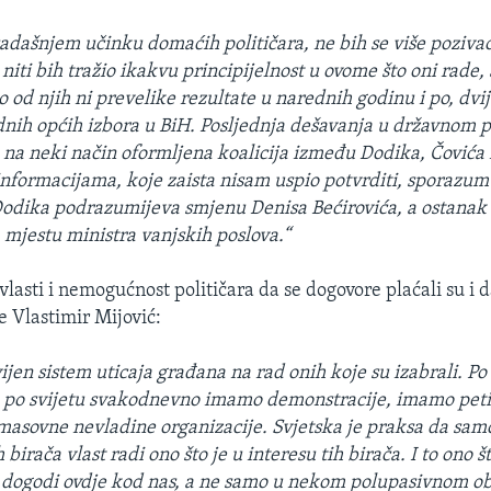
adašnjem učinku domaćih političara, ne bih se više poziva
 niti bih tražio ikakvu principijelnost u ovome što oni rade
 od njih ni prevelike rezultate u narednih godinu i po, dvij
dnih općih izbora u BiH. Posljednja dešavanja u državnom
 na neki način oformljena koalicija između Dodika, Čovića
formacijama, koje zaista nisam uspio potvrditi, sporazu
odika podrazumijeva smjenu Denisa Bećirovića, a ostanak
mjestu ministra vanjskih poslova.“
asti i nemogućnost političara da se dogovore plaćali su i da
e Vlastimir Mijović:
en sistem uticaja građana na rad onih koje su izabrali. Po s
, po svijetu svakodnevno imamo demonstracije, imamo pet
 masovne nevladine organizacije. Svjetska je praksa da sam
 birača vlast radi ono što je u interesu tih birača. I to ono št
e dogodi ovdje kod nas, a ne samo u nekom polupasivnom ob