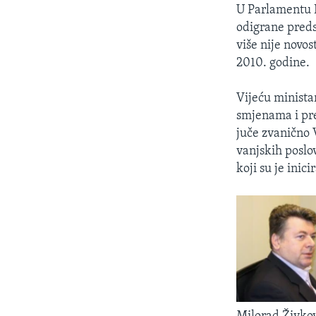
U Parlamentu 
odigrane preds
više nije novo
2010. godine.
Vijeću minista
smjenama i pre
juče zvanično V
vanjskih poslo
koji su je inic