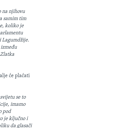
o na njihovu
, a samim tim
e, koliko je
 parlamentu
 i Lagumdžije.
m između
 Zlatka
lje će plaćati
vijetu se to
icije, imamo
o pod
o je ključno i
liku da glasači