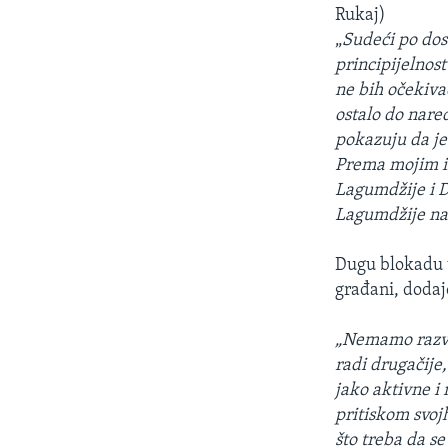
Rukaj)
„
Sudeći po dos
principijelnost
ne bih očekivao
ostalo do nare
pokazuju da je
Prema mojim in
Lagumdžije i D
Lagumdžije na 
Dugu blokadu vl
građani, dodaj
„Nemamo razvij
radi drugačije
jako aktivne i
pritiskom svojh
što treba da s