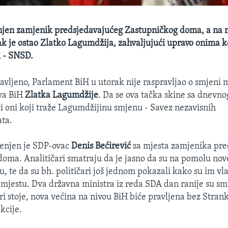
njen zamjenik predsjedavajućeg Zastupničkog doma, a na m
ak je ostao Zlatko Lagumdžija, zahvaljujući upravo onima ko
i - SNSD.
javljeno, Parlament BiH u utorak nije raspravljao o smjeni 
ova BiH
Zlatka Lagumdžije
. Da se ova tačka skine sa dnevno
isti oni koji traže Lagumdžijinu smjenu - Savez nezavisnih
ta.
enjen je SDP-ovac
Denis Bećirević
sa mjesta zamjenika pre
oma. Analitičari smatraju da je jasno da su na pomolu nove
 te da su bh. političari još jednom pokazali kako su im vlas
mjestu. Dva državna ministra iz reda SDA dan ranije su smi
ri stoje, nova većina na nivou BiH biće pravljena bez Stran
kcije.