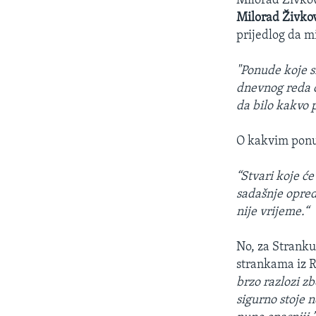
Milorad Živko
Milorad Živko
prijedlog da m
"Ponude koje s
dnevnog reda o
da bilo kakvo p
O kakvim ponuda
“Stvari koje ć
sadašnje opred
nije vrijeme.“
No, za Stranku
strankama iz 
brzo razlozi z
sigurno stoje n