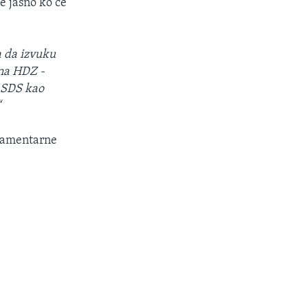
je jasno ko će
a da izvuku
ina HDZ -
i SDS kao
“
rlamentarne