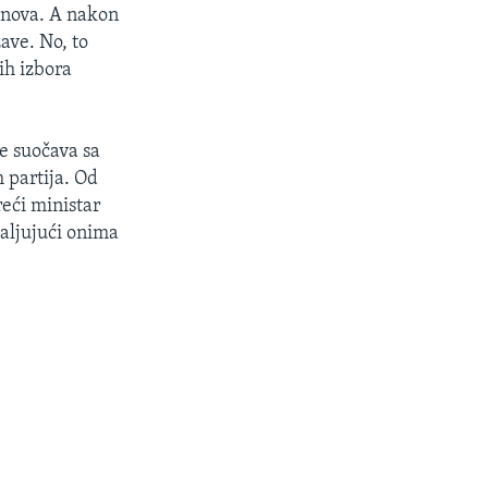
inova. A nakon
ave. No, to
ih izbora
se suočava sa
 partija. Od
reći ministar
valjujući onima