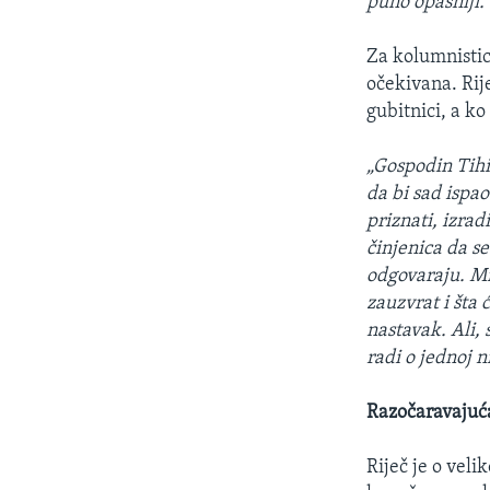
puno opasniji.
Za kolumnisti
očekivana. Rije
gubitnici, a k
„Gospodin Tihi
da bi sad ispa
priznati, izra
činjenica da s
odgovaraju. Mi
zauzvrat i šta
nastavak. Ali, 
radi o jednoj 
Razočaravajuća
Riječ je o vel