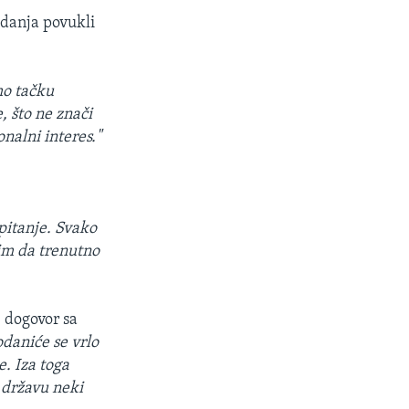
edanja povukli
mo tačku
 što ne znači
nalni interes."
pitanje. Svako
lim da trenutno
e dogovor sa
daniće se vrlo
e. Iza toga
o državu neki