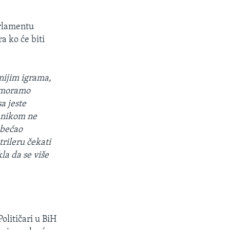
arlamentu
ra ko će biti
nijim igrama,
, moramo
a jeste
o nikom ne
obećao
rileru čekati
kla da se više
 Političari u BiH