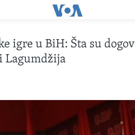
čke igre u BiH: Šta su dogov
i Lagumdžija