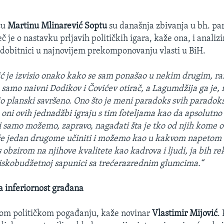
”
cu
Martinu Mlinarević Soptu
su današnja zbivanja u bh. p
č je o nastavku prljavih političkih igara, kaže ona, i analizi
o dobitnici u najnovijem prekomponovanju vlasti u BiH.
ć je izvisio onako kako se sam ponašao u nekim drugim, ra
o samo naivni Dodikov i Čovićev
otirač
, a Lagumdžija ga je
dio planski savršeno. Ono što je meni paradoks svih paradoks
e oni ovih jednadžbi igraju s tim foteljama kao da apsolutn
 samo možemo, zapravo, nagađati šta je tko od njih kome 
 će jedan drugome učiniti i možemo kao u kakvom napetom t
s obzirom na njihove kvalitete kao kadrova i ljudi, ja bih re
niskobudžetnoj sapunici sa trećerazrednim glumcima.“
 inferiornost građana
ikom političkom pogađanju, kaže novinar
Vlastimir Mijović
.