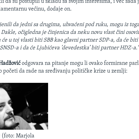
i da su postupili u skladu sa svojim interesima, i već sada 
rlamentarnu većinu, dodaje on.
ijenili da jedni sa drugima, uhvaćeni pod ruku, mogu iz tog
. Dakle, očigledna je činjenica da neku novu vlast čini osov
će u toj vlasti biti SBB kao glavni partner SDP-a, da će bit
 SNSD-a i da će Ljubićeva ’devedestka’ biti partner HDZ-a.
 Hadžović
odgovara na pitanje mogu li ovako formirane pa
 početi da rade na sređivanju političke krize u zemlji:
 (foto: Marjola