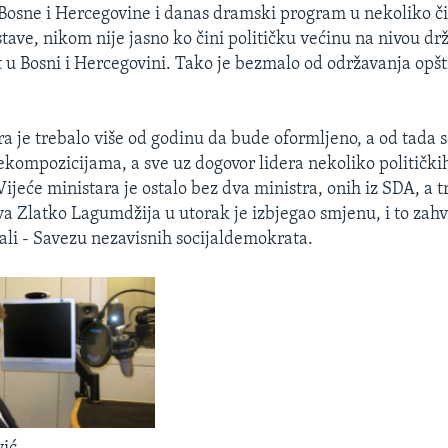
Bosne i Hercegovine i danas dramski program u nekoliko č
tave, nikom nije jasno ko čini političku većinu na nivou drž
st u Bosni i Hercegovini. Tako je bezmalo od održavanja opšt
ra je trebalo više od godinu da bude oformljeno, a od tada 
kompozicijama, a sve uz dogovor lidera nekoliko političkih
ijeće ministara je ostalo bez dva ministra, onih iz SDA, a t
va Zlatko Lagumdžija u utorak je izbjegao smjenu, i to zah
irali - Savezu nezavisnih socijaldemokrata.