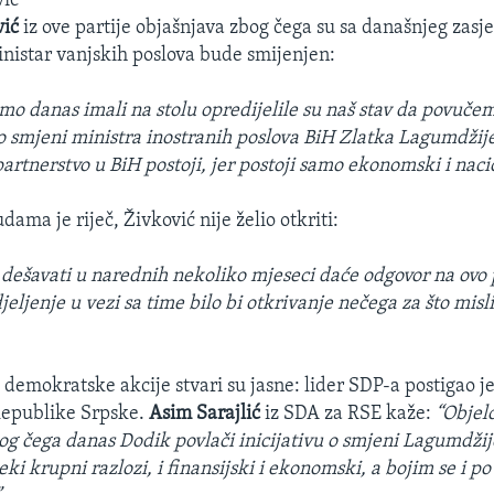
vić
vić
iz ove partije objašnjava zbog čega su sa današnjeg zasj
inistar vanjskih poslova bude smijenjen:
mo danas imali na stolu opredijelile su naš stav da povuče
 smjeni ministra inostranih poslova BiH Zlatka Lagumdžije,
artnerstvo u BiH postoji, jer postoji samo ekonomski i nacio
ma je riječ, Živković nije želio otkriti:
e dešavati u narednih nekoliko mjeseci daće odgovor na ovo 
jeljenje u vezi sa time bilo bi otkrivanje nečega za što mis
 demokratske akcije stvari su jasne: lider SDP-a postigao j
Republike Srpske.
Asim Sarajlić
iz SDA za RSE kaže:
“Objelo
bog čega danas Dodik povlači inicijativu o smjeni Lagumdžij
eki krupni razlozi, i finansijski i ekonomski, a bojim se i p