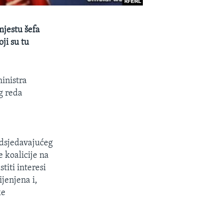
jestu šefa
ji su tu
ministra
g reda
dsjedavajućeg
 koalicije na
titi interesi
jenjena i,
ke