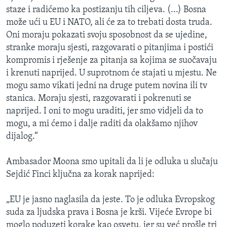
staze i radićemo ka postizanju tih ciljeva. (...) Bosna
može ući u EU i NATO, ali će za to trebati dosta truda.
Oni moraju pokazati svoju sposobnost da se ujedine,
stranke moraju sjesti, razgovarati o pitanjima i postići
kompromis i rješenje za pitanja sa kojima se suočavaju
i krenuti naprijed. U suprotnom će stajati u mjestu. Ne
mogu samo vikati jedni na druge putem novina ili tv
stanica. Moraju sjesti, razgovarati i pokrenuti se
naprijed. I oni to mogu uraditi, jer smo vidjeli da to
mogu, a mi ćemo i dalje raditi da olakšamo njihov
dijalog.“
Ambasador Moona smo upitali da li je odluka u slučaju
Sejdić Finci ključna za korak naprijed:
„EU je jasno naglasila da jeste. To je odluka Evropskog
suda za ljudska prava i Bosna je krši. Vijeće Evrope bi
moglo poduzeti korake kao osvetu, jer su već prošle tri