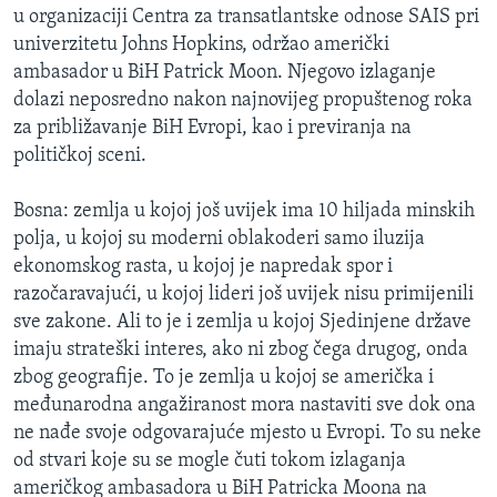
u organizaciji Centra za transatlantske odnose SAIS pri
univerzitetu Johns Hopkins, održao američki
ambasador u BiH Patrick Moon. Njegovo izlaganje
dolazi neposredno nakon najnovijeg propuštenog roka
za približavanje BiH Evropi, kao i previranja na
političkoj sceni.
Bosna: zemlja u kojoj još uvijek ima 10 hiljada minskih
polja, u kojoj su moderni oblakoderi samo iluzija
ekonomskog rasta, u kojoj je napredak spor i
razočaravajući, u kojoj lideri još uvijek nisu primijenili
sve zakone. Ali to je i zemlja u kojoj Sjedinjene države
imaju strateški interes, ako ni zbog čega drugog, onda
zbog geografije. To je zemlja u kojoj se američka i
međunarodna angažiranost mora nastaviti sve dok ona
ne nađe svoje odgovarajuće mjesto u Evropi. To su neke
od stvari koje su se mogle čuti tokom izlaganja
američkog ambasadora u BiH Patricka Moona na