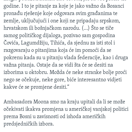
godine. I to je pitanje za koje je jako važno da Bosanci
pronađu rješenje koje odgovara svim građanima te
zemlje, uključujući i one koji ne pripadaju srpskom,
hrvatskom ili bošnjačkom narodu. (...) Što se tiče
samog političkog dijaloga, pozivao sam gospodina
Čovića, Lagumdžiju, Tihića, da sjednu za isti stol i
razgovaraju o pitanjima koja će im pomoći da se
pokrenu kada su u pitanju vlada federacije, kao i druga
važna pitanja. Ostaje da se vidi šta će se desiti na
izborima u oktobru. Možda će neke stranke bolje proći
nego se očekuje, neke gore, biće interesantno vidjeti
kakve će se promjene desiti.“
Ambasadora Moona smo na kraju upitali da li se može
očekivati ikakva promjena u američkoj vanjskoj politici
prema Bosni u zavisnosti od ishoda američkih
predsjedničkih izbora.