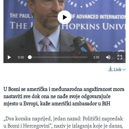
MAGAZIN
O GLASU AMERIKE
No media source currently available
Learning English
PRATITE NAS
0:00
3:55
Link
Jezici
U Bosni se američka i međunarodna angažiranost mora
nastaviti sve dok ona ne nađe svoje odgovarajuće
mjesto u Evropi, kaže američki ambasador u BiH
„Dva koraka naprijed, jedan nazad: Politički napredak
u Bosni i Hercegovini“, naziv je izlaganja koje je danas,