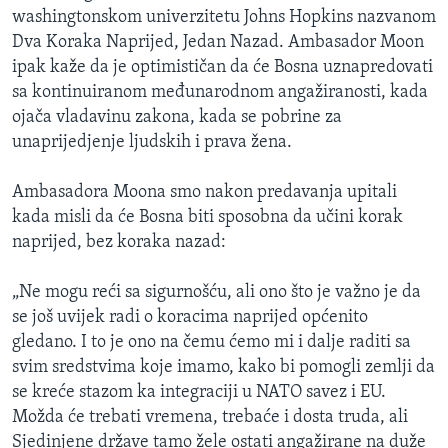
washingtonskom univerzitetu Johns Hopkins nazvanom
Dva Koraka Naprijed, Jedan Nazad. Ambasador Moon
ipak kaže da je optimističan da će Bosna uznapredovati
sa kontinuiranom međunarodnom angažiranosti, kada
ojača vladavinu zakona, kada se pobrine za
unaprijedjenje ljudskih i prava žena.
Ambasadora Moona smo nakon predavanja upitali
kada misli da će Bosna biti sposobna da učini korak
naprijed, bez koraka nazad:
„Ne mogu reći sa sigurnošću, ali ono što je važno je da
se još uvijek radi o koracima naprijed općenito
gledano. I to je ono na čemu ćemo mi i dalje raditi sa
svim sredstvima koje imamo, kako bi pomogli zemlji da
se kreće stazom ka integraciji u NATO savez i EU.
Možda će trebati vremena, trebaće i dosta truda, ali
Sjedinjene države tamo žele ostati angažirane na duže