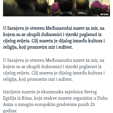
MAGAZIN
O GLASU AMERIKE
Learning English
U Sarajevu je otvoren Međunarodni susret za mir, na
kojem su se okupili dužnosnici i vjerski poglavari iz
PRATITE NAS
cijelog svijeta. Cilj susreta je dijalog između kultura i
religija, koji promovira mir i suživot.
U Sarajevu je otvoren Međunarodni susret za mir, na
Jezici
kojem su se okupili dužnosnici i vjerski poglavari iz
cijelog svijeta. Cilj susreta je dijalog između kultura i
religija, koji promovira mir i suživot.
Inicijator susreta je ekumenska zajednica Svetog
Egidija iz Rima, koja ovakve susrete organizira u Duhu
Asiza u mnogim europskim gradovima punih 25
godina: