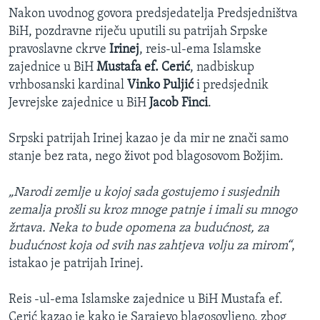
Nakon uvodnog govora predsjedatelja Predsjedništva
BiH, pozdravne riječu uputili su patrijah Srpske
pravoslavne ckrve
Irinej
, reis-ul-ema Islamske
zajednice u BiH
Mustafa ef. Cerić
, nadbiskup
vrhbosanski kardinal
Vinko Puljić
i predsjednik
Jevrejske zajednice u BiH
Jacob Finci
.
Srpski patrijah Irinej kazao je da mir ne znači samo
stanje bez rata, nego život pod blagosovom Božjim.
„Narodi zemlje u kojoj sada gostujemo i susjednih
zemalja prošli su kroz mnoge patnje i imali su mnogo
žrtava. Neka to bude opomena za budućnost, za
budućnost koja od svih nas zahtjeva volju za mirom“
,
istakao je patrijah Irinej.
Reis -ul-ema Islamske zajednice u BiH Mustafa ef.
Cerić kazao je kako je Sarajevo blagosovljeno, zbog