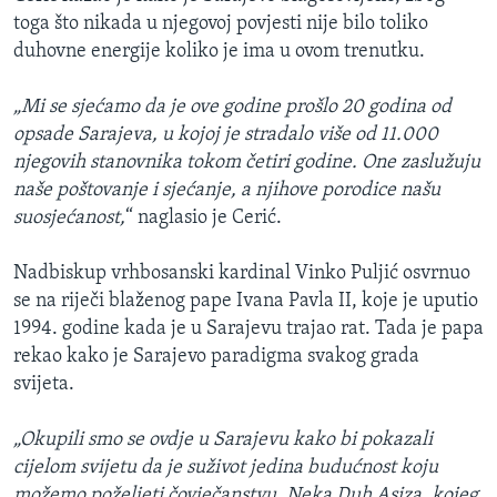
toga što nikada u njegovoj povjesti nije bilo toliko
duhovne energije koliko je ima u ovom trenutku.
„Mi se sjećamo da je ove godine prošlo 20 godina od
opsade Sarajeva, u kojoj je stradalo više od 11.000
njegovih stanovnika tokom četiri godine. One zaslužuju
naše poštovanje i sjećanje, a njihove porodice našu
suosjećanost,
“ naglasio je Cerić.
Nadbiskup vrhbosanski kardinal Vinko Puljić osvrnuo
se na riječi blaženog pape Ivana Pavla II, koje je uputio
1994. godine kada je u Sarajevu trajao rat. Tada je papa
rekao kako je Sarajevo paradigma svakog grada
svijeta.
„Okupili smo se ovdje u Sarajevu kako bi pokazali
cijelom svijetu da je suživot jedina budućnost koju
možemo poželjeti čovječanstvu. Neka Duh Asiza, kojeg