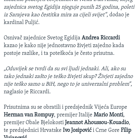
zajednica svetog Egidija njeguje punih 25 godina, poleti
iz Sarajeva kao čestitka mira za cijeli svijet“
, dodao je
kardinal Puljić.
Osnivač zajednice Svetog Egidija
Andrea Riccardi
kazao je kako nije jednostavno živjeti zajedno kada
postoje razlike, i ta poteškoća je često prisutna.
„Oduvijek se tvrdi da su svi ljudi jednaki. Ali, ako su
tako jednaki zašto je teško živjeti skup? Živjeti zajedno
nije teško samo u BiH, nego to je univerzalni problem“
,
naglasio je Riccardi.
Prisutnima su se obratili i predsjednik Vijeća Europe
Herman van Rompuy
, premijer Italije
Mario Monti
,
premijer Obale Bjelokosti
Jeannot Ahoussou-Kouadio
,
te predsjednici Hrvatske
Ivo Josipović
i Crne Gore
Filip