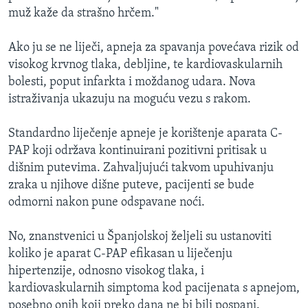
muž kaže da strašno hrčem."
Ako ju se ne liječi, apneja za spavanja povećava rizik od
visokog krvnog tlaka, debljine, te kardiovaskularnih
bolesti, poput infarkta i moždanog udara. Nova
istraživanja ukazuju na moguću vezu s rakom.
Standardno liječenje apneje je korištenje aparata C-
PAP koji održava kontinuirani pozitivni pritisak u
dišnim putevima. Zahvaljujući takvom upuhivanju
zraka u njihove dišne puteve, pacijenti se bude
odmorni nakon pune odspavane noći.
No, znanstvenici u Španjolskoj željeli su ustanoviti
koliko je aparat C-PAP efikasan u liječenju
hipertenzije, odnosno visokog tlaka, i
kardiovaskularnih simptoma kod pacijenata s apnejom,
posebno onih koji preko dana ne bi bili pospani.