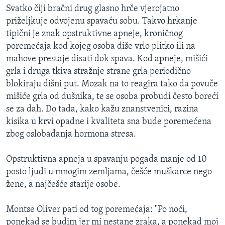
Svatko čiji bračni drug glasno hrče vjerojatno
priželjkuje odvojenu spavaću sobu. Takvo hrkanje
tipični je znak opstruktivne apneje, kroničnog
poremećaja kod kojeg osoba diše vrlo plitko ili na
mahove prestaje disati dok spava. Kod apneje, mišići
grla i druga tkiva stražnje strane grla periodično
blokiraju dišni put. Mozak na to reagira tako da povuče
mišiće grla od dušnika, te se osoba probudi često boreći
se za dah. Do tada, kako kažu znanstvenici, razina
kisika u krvi opadne i kvaliteta sna bude poremećena
zbog oslobađanja hormona stresa.
Opstruktivna apneja u spavanju pogađa manje od 10
posto ljudi u mnogim zemljama, češće muškarce nego
žene, a najčešće starije osobe.
Montse Oliver pati od tog poremećaja: "Po noći,
ponekad se budim jer mi nestane zraka, a ponekad moj