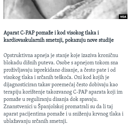
MAGAZIN
O GLASU AMERIKE
Learning English
Aparat C-PAP pomaže i kod visokog tlaka i
kardiovaskularnih smetnji, pokazuju nove studije
PRATITE NAS
Opstruktivna apneja je stanje koje izaziva kroničnu
blokadu dišnih puteva. Osobe s apnejom tokom sna
proživljavaju isprekidano disanje, a često pate i od
Jezici
visokog tlaka i srčanih teškoća. Oni kod kojih je
dijagnosticiran takav poremećaj često dobivaju kao
terapiju korištenje takozvanog C-PAP aparata koji im
pomaže u reguliranju disanja dok spavaju.
Znanstvenici u Španjolskoj promatrali su da li taj
aparat pacijentima pomaže i u sniženju krvnog tlaka i
ublažavanju srčanih smetnji.