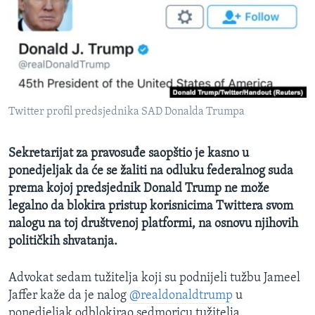
MAGAZIN
O GLASU AMERIKE
Learning English
Twitter profil predsjednika SAD Donalda Trumpa
PRATITE NAS
Sekretarijat za pravosuđe saopštio je kasno u
ponedjeljak da će se žaliti na odluku federalnog suda
Jezici
prema kojoj predsjednik Donald Trump ne može
legalno da blokira pristup korisnicima Twittera svom
nalogu na toj društvenoj platformi, na osnovu njihovih
političkih shvatanja.
Advokat sedam tužitelja koji su podnijeli tužbu Jameel
Jaffer kaže da je nalog
@realdonaldtrump
u
ponedjeljak odblokirao sedmoricu tužitelja.