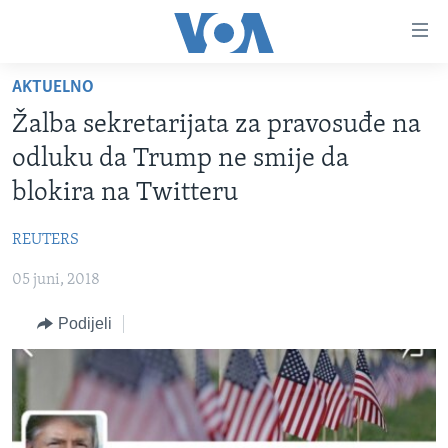
Linkovi
Pređi
na
AKTUELNO
glavni
TV PROGRAM
sadržaj
Žalba sekretarijata za pravosuđe na
VIDEO
Pređi
odluku da Trump ne smije da
na
FOTOGRAFIJE DANA
blokira na Twitteru
glavnu
VIJESTI
navigaciju
REUTERS
Idi
NAUKA I TEHNOLOGIJA
SJEDINJENE AMERIČKE DRŽAVE
na
05 juni, 2018
SPECIJALNI PROJEKTI
BOSNA I HERCEGOVINA
pretragu
KORUPCIJA
Podijeli
SVIJET
SLOBODA MEDIJA
ŽENSKA STRANA
IZBJEGLIČKA STRANA