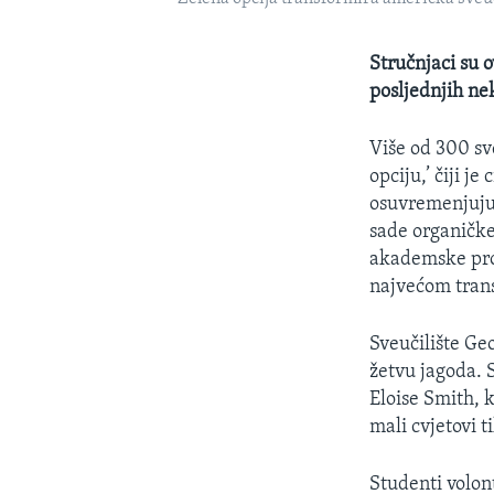
Stručnjaci su 
posljednjih ne
Više od 300 sv
opciju,’ čiji j
osuvremenjuju 
sade organičke 
akademske pro
najvećom trans
Sveučilište G
žetvu jagoda. 
Eloise Smith, k
mali cvjetovi t
Studenti volont