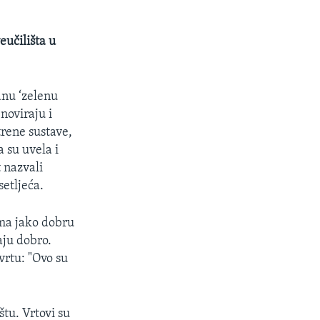
eučilišta u
anu ‘zelenu
enoviraju i
trene sustave,
 su uvela i
 nazvali
etljeća.
ma jako dobru
aju dobro.
vrtu: "Ovo su
štu. Vrtovi su