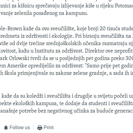
ici za kišnicu sprečavaju izlijevanje kiše u rijeku Potomac
ijevanje zelenila posađenog na kampusu.
-Brown kaže da ovo sveučilište, koje broji 20 tisuća stud
predmeta iz održivosti i ekologije. Pri biranju sveučilišta na 
, više od dvije trećine srednjoškolskih učenika razmatraju n
vitost, kažu u Institutu za održivost. Direktor ove neprofi
ark Orlowski tvrdi da se u posljednjih pet godina preko 30
ljem Amerike opredijelilo za održivost: "Samo prije pet god
ih škola primjenjivale su zakone zelene gradnje, a sada ih 
aže da su koledži i sveučilišta i drugdje u svijetu počeli u
kte ekoloških kampusa, te dodaje da studenti i sveučiliš
 današnje potrebe bez negativnog učinka za buduće generaci
Follow us
Print