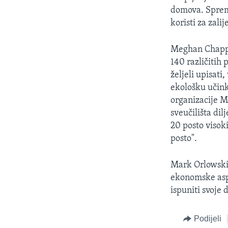
domova. Spremn
koristi za zal
Meghan Chapple
140 različitih 
željeli upisati
ekološku učinko
organizacije M
sveučilišta di
20 posto visok
posto".
Mark Orlowski k
ekonomske aspe
ispuniti svoje
Podijeli