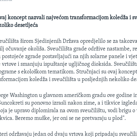
ovaj koncept nazvali najvećom transformacijom koledža i sv
koliko desetljeća
eučilišta širom Sjedinjenih Država opredjelilo se za takozv
e cilj očuvanje okoliša. Sveučilišta grade održive nastambe, r
postojeće zgrade postavljajući na njih solarne panele i vje
vrtove i smanjuju ispuštanje ugljičnog dioksida. Sveučilišta
grame s ekološkom tematikom. Stručnjaci su ovaj koncept
formacijom koledža i sveučilišta u posljednjih nekoliko des
eorge Washington u glavnom američkom gradu ove godine i
Suncokreti su ponovno izrasli nakon zime, a i tikvice izgled
oja je upravo diplomirala na ovom sveučilištu, vodi brigu o 
ikvica. Beremo muške, jer oni se ne pretvaraju u plod".
eri održavaju jedan od dvaju vrtova koji pripadaju sveučili