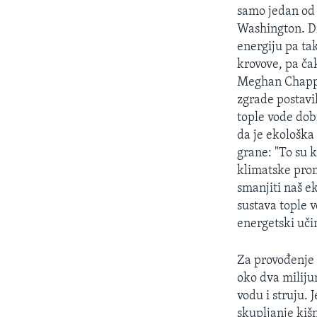
samo jedan od 
Washington. Dr
energiju pa ta
krovove, pa čak
Meghan Chapple
zgrade postavi
tople vode dob
da je ekološka 
grane: "To su 
klimatske prom
smanjiti naš ek
sustava tople 
energetski uči
Za provođenje 
oko dva milijun
vodu i struju.
skupljanje kiš