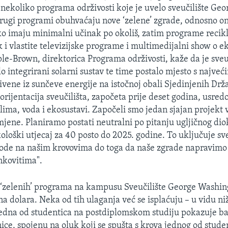
nekoliko programa održivosti koje je uvelo sveučilište Geo
ugi programi obuhvaćaju nove ‘zelene’ zgrade, odnosno on
ko imaju minimalni učinak po okoliš, zatim programe recik
 i vlastite televizijske programe i multimedijalni show o ek
-Brown, direktorica Programa održivosti, kaže da je sveuči
lo integrirani solarni sustav te time postalo mjesto s najve
ivene iz sunčeve energije na istočnoj obali Sjedinjenih Dr
orijentacija sveučilišta, započeta prije deset godina, usred
klima, voda i ekosustavi. Započeli smo jedan sjajan projekt
jene. Planiramo postati neutralni po pitanju ugljičnog dio
ološki utjecaj za 40 posto do 2025. godine. To uključuje sv
vode na našim krovovima do toga da naše zgrade napravimo 
nkovitima".
‘zelenih’ programa na kampusu Sveučilište George Washing
a dolara. Neka od tih ulaganja već se isplaćuju – u vidu ni
 Jedna od studentica na postdiplomskom studiju pokazuje b
nice, spojenu na oluk koji se spušta s krova jednog od stude