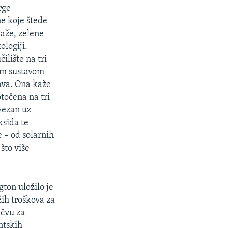
rge
e koje štede
laže, zelene
ologiji.
lište na tri
ćim sustavom
žava. Ona kaže
otočena na tri
 vezan uz
ksida te
e – od solarnih
što više
ton uložilo je
žih troškova za
ačvu za
ntskih