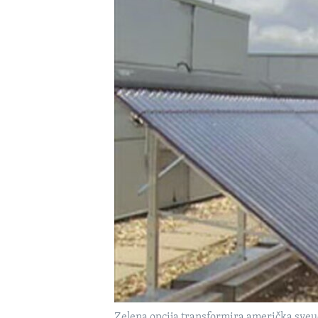
MAGAZIN
O GLASU AMERIKE
Zelena opcija transformira američka sveuč