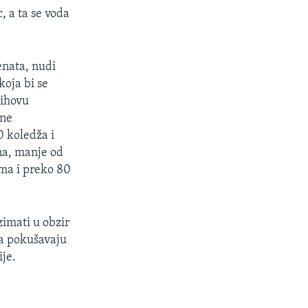
, a ta se voda
enata, nudi
koja bi se
jihovu
tne
0 koledža i
ina, manje od
ima i preko 80
zimati u obzir
ta pokušavaju
je.