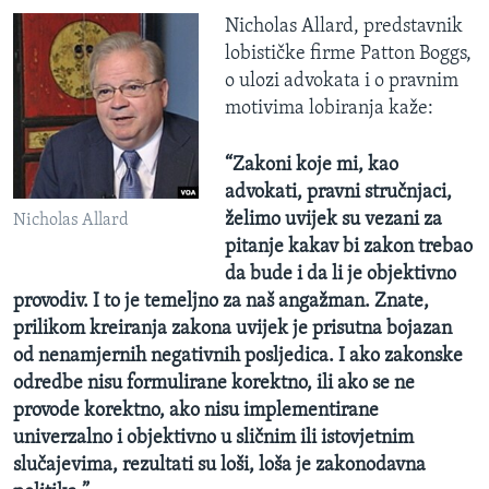
Nicholas Allard, predstavnik
lobističke firme Patton Boggs,
o ulozi advokata i o pravnim
motivima lobiranja kaže:
“Zakoni koje mi, kao
advokati, pravni stručnjaci,
želimo uvijek su vezani za
Nicholas Allard
pitanje kakav bi zakon trebao
da bude i da li je objektivno
provodiv. I to je temeljno za naš angažman. Znate,
prilikom kreiranja zakona uvijek je prisutna bojazan
od nenamjernih negativnih posljedica. I ako zakonske
odredbe nisu formulirane korektno, ili ako se ne
provode korektno, ako nisu implementirane
univerzalno i objektivno u sličnim ili istovjetnim
slučajevima, rezultati su loši, loša je zakonodavna