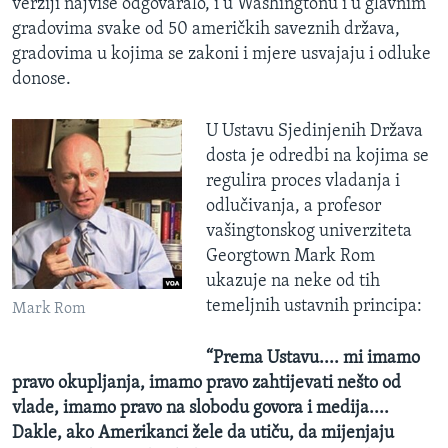
verziji najviše odgovaralo, i u Washingtonu i u glavnim
gradovima svake od 50 američkih saveznih država,
gradovima u kojima se zakoni i mjere usvajaju i odluke
donose.
U Ustavu Sjedinjenih Država
dosta je odredbi na kojima se
regulira proces vladanja i
odlučivanja, a profesor
vašingtonskog univerziteta
Georgtown Mark Rom
ukazuje na neke od tih
temeljnih ustavnih principa:
Mark Rom
“Prema Ustavu....
mi imamo
pravo okupljanja, imamo pravo zahtijevati nešto od
vlade, imamo pravo na slobodu govora i medija....
Dakle, ako Amerikanci žele da utiču, da mijenjaju