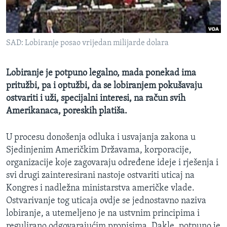
MAGAZIN
O GLASU AMERIKE
SAD: Lobiranje posao vrijedan milijarde dolara
Learning English
Lobiranje je potpuno legalno, mada ponekad ima
PRATITE NAS
pritužbi, pa i optužbi, da se lobiranjem pokušavaju
ostvariti i uži, specijalni interesi, na račun svih
Amerikanaca, poreskih platiša.
Jezici
U procesu donošenja odluka i usvajanja zakona u
Sjedinjenim Američkim Državama, korporacije,
organizacije koje zagovaraju određene ideje i rješenja i
svi drugi zainteresirani nastoje ostvariti uticaj na
Kongres i nadležna ministarstva američke vlade.
Ostvarivanje tog uticaja ovdje se jednostavno naziva
lobiranje, a utemeljeno je na ustvnim principima i
regulirano odgovarajućim propisima. Dakle, potpuno je