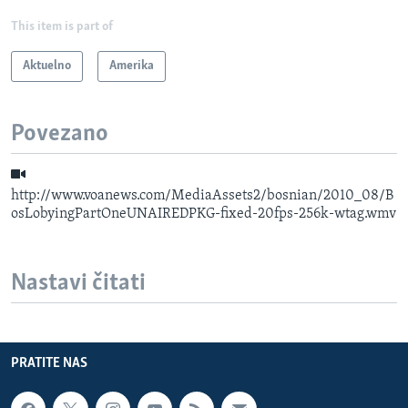
This item is part of
Aktuelno
Amerika
Povezano
http://www.voanews.com/MediaAssets2/bosnian/2010_08/B
osLobyingPartOneUNAIREDPKG-fixed-20fps-256k-wtag.wmv
Nastavi čitati
PRATITE NAS