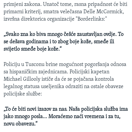
primjeni zakona. Unatoč tome, rasna pripadnost će biti
primarni kriterij, smatra velečasna Delle McCormick,
izvršna direktorica organizacije "Borderlinks:"
„
Svako zna ko biva mnogo češće zaustavljan ovdje. To
se dešava godinama i to zbog boje kože, smeđe ili
svijetlo smeđe boje kože.
“
Policiju u Tusconu brine mogućnost pogoršanja odnosa
sa hispaničkim zajednicama. Policijski kapetan
Michael Gillooly ističe da će se pojačana kontrola
legalnog statusa useljenika odraziti na ostale obaveze
policijske službe:
„
To će biti novi izazov za nas. Naša policijska služba ima
jako mnogo posla... Moraćemo naći vremena i za
tu,
novu obavezu.
“