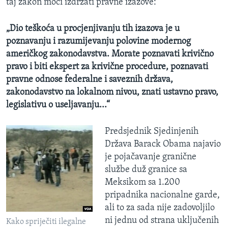
taj zakon moći izdržati pravne izazove:
„
Dio teškoća u procjenjivanju tih izazova je u
poznavanju i razumijevanju polovine modernog
američkog zakonodavstva. Morate poznavati krivično
pravo i biti ekspert za krivične procedure, poznavati
pravne odnose federalne i saveznih država,
zakonodavst
v
o na lokalnom nivou, znati ustavno pravo,
legislativu o us
e
ljavanju...
“
Predsjednik Sjedinjenih
Država Barack Obama najavio
je pojačavanje granične
službe duž granice sa
Meksikom sa 1.200
pripadnika nacionalne garde,
ali to za sada nije zadovoljilo
ni jednu od strana uključenih
Kako spriječiti ilegalne