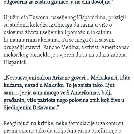
odgovorna za zaštitu granice, a ne čini dovoljno.
“
U južni dio Tuscona, naseljenog Hispanicima, pristigli
su studenti koledža iz Chicaga da saznaju više o
uslovima života useljenika i pomažu u lokalnim
humanitarnim akcijama. Tu se mogu čuti sasvim
drugačiji stavovi. Pancho Medina, aktivist, Amerikanac
meksičkog porijekla je uvjeren da su na udaru zakona
Hispanici:
„
Novousvojeni zakon Arizone govori... Meksikanci, idite
kućama, nazad u Meksiko. To je zaista tako. Ljut
sam.... jer ja sam mnogo veći Amerikanac, bolji
građanin, više patriota nego polovina onih koji žive u
Sjedinjenim Državama.
“
Reagirajući na kritike, neke formulacije u zakonu su
promijenjene tako da isključuju rasno profiliranje u