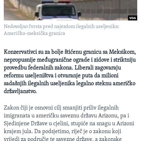
MAGAZIN
O GLASU AMERIKE
Nedovoljno čvrsta pred najezdom ilegalnih useljenika:
Learning English
Američko-meksička granica
PRATITE NAS
Konzervativci su za bolje štićenu granicu sa Meksikom,
nepropusnije međugranične ograde i zidove i striktniju
provedbu federalnih zakona. Liberali zagovaraju
reformu useljeništva i otvaranje puta da milioni
Jezici
sadašnjih ilegalnih useljenika legalno steknu američko
državljanstvo.
Zakon čiji je osnovni cilj smanjiti priliv ilegalnih
imigranata u američku saveznu državu Arizonu, pa i
Sjedinjene Države u cjelini, stupiće na snagu u Arizoni
krajem jula. Da podsjetimo, riječ je o zakonu koji
vrijedi za područje te savezne države, a zakonske