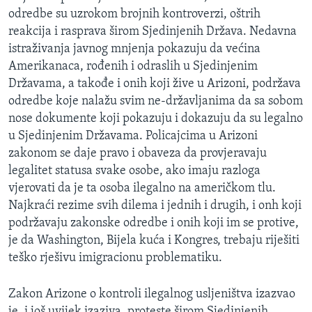
odredbe su uzrokom brojnih kontroverzi, oštrih
reakcija i rasprava širom Sjedinjenih Država. Nedavna
istraživanja javnog mnjenja pokazuju da većina
Amerikanaca, rođenih i odraslih u Sjedinjenim
Državama, a takođe i onih koji žive u Arizoni, podržava
odredbe koje nalažu svim ne-državljanima da sa sobom
nose dokumente koji pokazuju i dokazuju da su legalno
u Sjedinjenim Državama. Policajcima u Arizoni
zakonom se daje pravo i obaveza da provjeravaju
legalitet statusa svake osobe, ako imaju razloga
vjerovati da je ta osoba ilegalno na američkom tlu.
Najkraći rezime svih dilema i jednih i drugih, i onh koji
podržavaju zakonske odredbe i onih koji im se protive,
je da Washington, Bijela kuća i Kongres, trebaju riješiti
teško rješivu imigracionu problematiku.
Zakon Arizone o kontroli ilegalnog usljeništva izazvao
je, i još uvijek izaziva, proteste širom Sjedinjenih