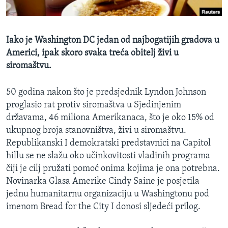
MAGAZIN
O GLASU AMERIKE
Iako je Washington DC jedan od najbogatijih gradova u
Americi, ipak skoro svaka treća obitelj živi u
Learning English
siromaštvu.
PRATITE NAS
50 godina nakon što je predsjednik Lyndon Johnson
proglasio rat protiv siromaštva u Sjedinjenim
državama, 46 miliona Amerikanaca, što je oko 15% od
Jezici
ukupnog broja stanovništva, živi u siromaštvu.
Republikanski I demokratski predstavnici na Capitol
hillu se ne slažu oko učinkovitosti vladinih programa
čiji je cilj pružati pomoć onima kojima je ona potrebna.
Novinarka Glasa Amerike Cindy Saine je posjetila
jednu humanitarnu organizaciju u Washingtonu pod
imenom Bread for the City I donosi sljedeći prilog.