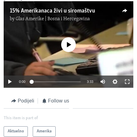
15% Amerikanaca živi u siromaštvu
by
Glas Amerike | Bosna i Hercegovina
No media source currently available
0:00
3:33
Podijeli
Follow us
This item is part of
Aktuelno
Amerika