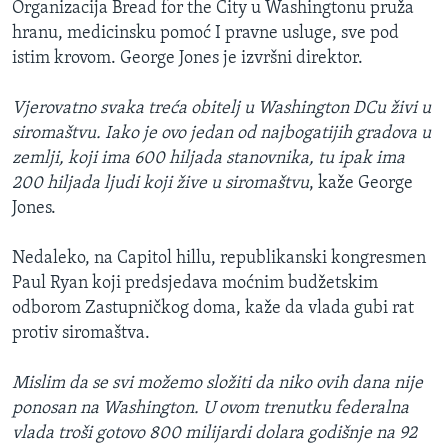
Organizacija Bread for the City u Washingtonu pruža
hranu, medicinsku pomoć I pravne usluge, sve pod
istim krovom. George Jones je izvršni direktor.
Vjerovatno svaka treća obitelj u Washington DCu živi u
siromaštvu. Iako je ovo jedan od najbogatijih gradova u
zemlji, koji ima 600 hiljada stanovnika, tu ipak ima
200 hiljada ljudi koji žive u siromaštvu
, kaže George
Jones.
Nedaleko, na Capitol hillu, republikanski kongresmen
Paul Ryan koji predsjedava moćnim budžetskim
odborom Zastupničkog doma, kaže da vlada gubi rat
protiv siromaštva.
Mislim da se svi možemo složiti da niko ovih dana nije
ponosan na Washington. U ovom trenutku federalna
vlada troši gotovo 800 milijardi dolara godišnje na 92