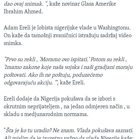
dao ovaj snimak. "
, kaže novinar Glasa Amerike
Ibrahim Ahmed.
Adam Ereli je lobista nigerijske vlade u Washingtonu.
On kaže da tamošnji zvaničnici istražuju sadržaj video
snimka.
"Prvo su rekli , 'Moramo ovo ispitati.' Potom su rekli ,
'Imamo zakone koje naša vojska i naši gradjani moraju
poštovati. Ako ih ne poštuju, poduzećemo
odgovarajuću akciju. '"
, kaže Ereli.
Ereli dodaje da Nigerija pokušava da se izbori s
okrutnim neprijateljem , na jedan odmjeren način , u
skladu s medjunarodnim normama.
"
Šta je ko tu uradio? Ne znam. Vlada pokušava saznati.
Ali mislim da je izuzetno važno da vlada Nigerije kaže: