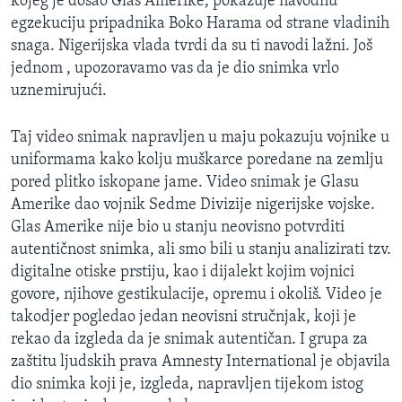
kojeg je došao Glas Amerike, pokazuje navodnu
egzekuciju pripadnika Boko Harama od strane vladinih
snaga. Nigerijska vlada tvrdi da su ti navodi lažni. Još
jednom , upozoravamo vas da je dio snimka vrlo
uznemirujući.
Taj video snimak napravljen u maju pokazuju vojnike u
uniformama kako kolju muškarce poredane na zemlju
pored plitko iskopane jame. Video snimak je Glasu
Amerike dao vojnik Sedme Divizije nigerijske vojske.
Glas Amerike nije bio u stanju neovisno potvrditi
autentičnost snimka, ali smo bili u stanju analizirati tzv.
digitalne otiske prstiju, kao i dijalekt kojim vojnici
govore, njihove gestikulacije, opremu i okoliš. Video je
takodjer pogledao jedan neovisni stručnjak, koji je
rekao da izgleda da je snimak autentičan. I grupa za
zaštitu ljudskih prava Amnesty International je objavila
dio snimka koji je, izgleda, napravljen tijekom istog