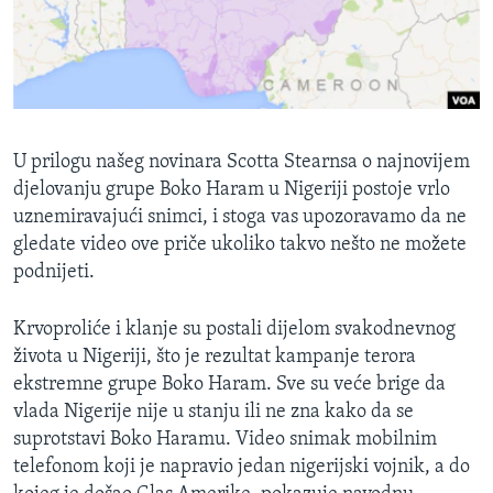
MAGAZIN
O GLASU AMERIKE
Learning English
U prilogu našeg novinara Scotta Stearnsa o najnovijem
PRATITE NAS
djelovanju grupe Boko Haram u Nigeriji postoje vrlo
uznemiravajući snimci, i stoga vas upozoravamo da ne
gledate video ove priče ukoliko takvo nešto ne možete
podnijeti.
Jezici
Krvoproliće i klanje su postali dijelom svakodnevnog
života u Nigeriji, što je rezultat kampanje terora
ekstremne grupe Boko Haram. Sve su veće brige da
vlada Nigerije nije u stanju ili ne zna kako da se
suprotstavi Boko Haramu. Video snimak mobilnim
telefonom koji je napravio jedan nigerijski vojnik, a do