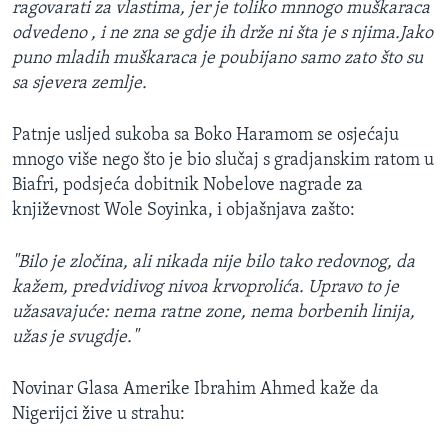
ragovarati za vlastima, jer je toliko mnnogo muškaraca
odvedeno , i ne zna se gdje ih drže ni šta je s njima.Jako
puno mladih muškaraca je poubijano samo zato što su
sa sjevera zemlje.
Patnje usljed sukoba sa Boko Haramom se osjećaju
mnogo više nego što je bio slučaj s gradjanskim ratom u
Biafri, podsjeća dobitnik Nobelove nagrade za
književnost Wole Soyinka, i objašnjava zašto:
"Bilo je zločina, ali nikada nije bilo tako redovnog, da
kažem, predvidivog nivoa krvoprolića. Upravo to je
užasavajuće: nema ratne zone, nema borbenih linija,
užas je svugdje."
Novinar Glasa Amerike Ibrahim Ahmed kaže da
Nigerijci žive u strahu: