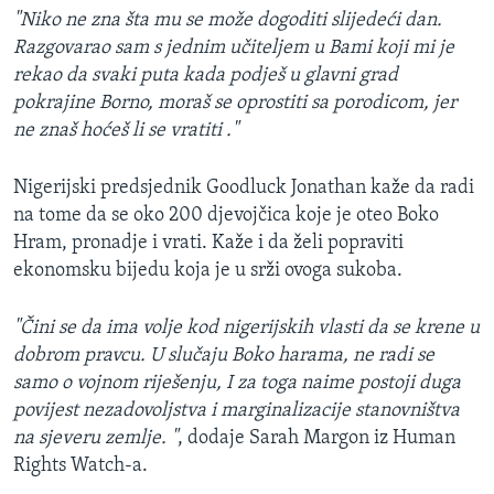
"Niko ne zna šta mu se može dogoditi slijedeći dan.
Razgovarao sam s jednim učiteljem u Bami koji mi je
rekao da svaki puta kada podješ u glavni grad
pokrajine Borno, moraš se oprostiti sa porodicom, jer
ne znaš hoćeš li se vratiti ."
Nigerijski predsjednik Goodluck Jonathan kaže da radi
na tome da se oko 200 djevojčica koje je oteo Boko
Hram, pronadje i vrati. Kaže i da želi popraviti
ekonomsku bijedu koja je u srži ovoga sukoba.
"Čini se da ima volje kod nigerijskih vlasti da se krene u
dobrom pravcu. U slučaju Boko harama, ne radi se
samo o vojnom riješenju, I za toga naime postoji duga
povijest nezadovoljstva i marginalizacije stanovništva
na sjeveru zemlje. "
, dodaje Sarah Margon iz Human
Rights Watch-a.