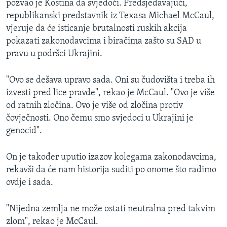
pozvao je Kostina da svjedoči. Predsjedavajući,
republikanski predstavnik iz Texasa Michael McCaul,
vjeruje da će isticanje brutalnosti ruskih akcija
pokazati zakonodavcima i biračima zašto su SAD u
pravu u podršci Ukrajini.
"Ovo se dešava upravo sada. Oni su čudovišta i treba ih
izvesti pred lice pravde", rekao je McCaul. "Ovo je više
od ratnih zločina. Ovo je više od zločina protiv
čovječnosti. Ono čemu smo svjedoci u Ukrajini je
genocid".
On je također uputio izazov kolegama zakonodavcima,
rekavši da će nam historija suditi po onome što radimo
ovdje i sada.
"Nijedna zemlja ne može ostati neutralna pred takvim
zlom", rekao je McCaul.