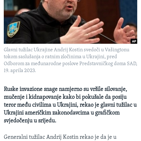
MAGAZIN
O GLASU AMERIKE
Learning English
Glavni tužilac Ukrajine Andrij Kostin svedoči u Vašingtonu
PRATITE NAS
tokom saslušanja o ratnim zločinima u Ukrajini, pred
Odborom za međunarodne poslove Predstavničkog doma SAD,
19. aprila 2023.
Jezici
Ruske invazione snage namjerno su vršile silovanje,
mučenje i kidnapovanje kako bi pokušale da posiju
teror među civilima u Ukrajini, rekao je glavni tužilac u
Ukrajini američkim zakonodavcima u grafičkom
svjedočenju u srijedu.
Generalni tužilac Andrij Kostin rekao je da je u