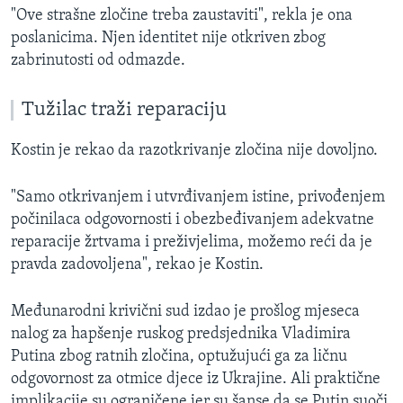
"Ove strašne zločine treba zaustaviti", rekla je ona
poslanicima. Njen identitet nije otkriven zbog
zabrinutosti od odmazde.
Tužilac traži reparaciju
Kostin je rekao da razotkrivanje zločina nije dovoljno.
"Samo otkrivanjem i utvrđivanjem istine, privođenjem
počinilaca odgovornosti i obezbeđivanjem adekvatne
reparacije žrtvama i preživjelima, možemo reći da je
pravda zadovoljena", rekao je Kostin.
Međunarodni krivični sud izdao je prošlog mjeseca
nalog za hapšenje ruskog predsjednika Vladimira
Putina zbog ratnih zločina, optužujući ga za ličnu
odgovornost za otmice djece iz Ukrajine. Ali praktične
implikacije su ograničene jer su šanse da se Putin suoči