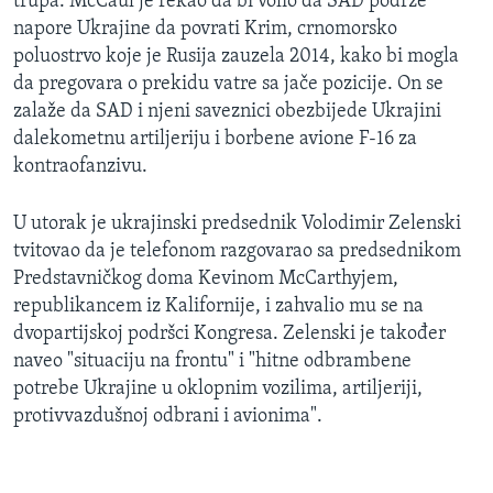
trupa. McCaul je rekao da bi volio da SAD podrže
napore Ukrajine da povrati Krim, crnomorsko
poluostrvo koje je Rusija zauzela 2014, kako bi mogla
da pregovara o prekidu vatre sa jače pozicije. On se
zalaže da SAD i njeni saveznici obezbijede Ukrajini
dalekometnu artiljeriju i borbene avione F-16 za
kontraofanzivu.
U utorak je ukrajinski predsednik Volodimir Zelenski
tvitovao da je telefonom razgovarao sa predsednikom
Predstavničkog doma Kevinom McCarthyjem,
republikancem iz Kalifornije, i zahvalio mu se na
dvopartijskoj podršci Kongresa. Zelenski je također
naveo "situaciju na frontu" i "hitne odbrambene
potrebe Ukrajine u oklopnim vozilima, artiljeriji,
protivvazdušnoj odbrani i avionima".