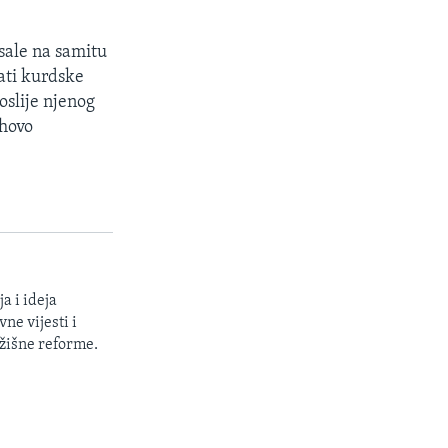
sale na samitu
ati kurdske
oslije njenog
ihovo
a i ideja
ne vijesti i
žišne reforme.