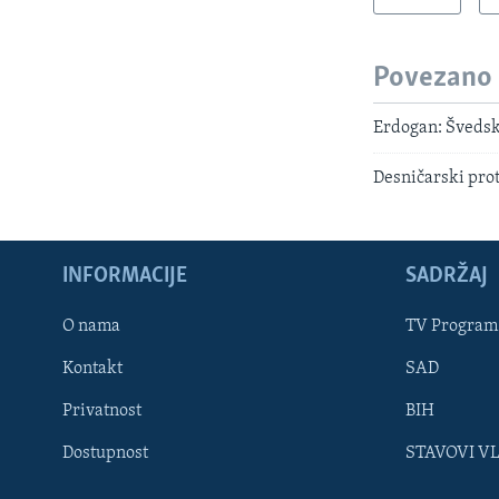
Povezano
Erdogan: Švedsk
Desničarski prot
INFORMACIJE
SADRŽAJ
Learning English
O nama
TV Program
Kontakt
SAD
PRATITE NAS
Privatnost
BIH
Dostupnost
STAVOVI V
Jezici