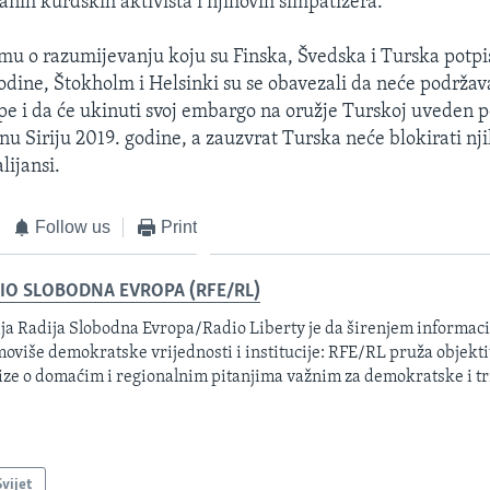
anih kurdskih aktivista i njihovih simpatizera.
 o razumijevanju koju su Finska, Švedska i Turska potpi
dine, Štokholm i Helsinki su se obavezali da neće podržav
pe i da će ukinuti svoj embargo na oružje Turskoj uveden p
nu Siriju 2019. godine, a zauzvrat Turska neće blokirati nj
lijansi.
Follow us
Print
IO SLOBODNA EVROPA (RFE/RL)
ja Radija Slobodna Evropa/Radio Liberty je da širenjem informacij
oviše demokratske vrijednosti i institucije: RFE/RL pruža objektiv
ize o domaćim i regionalnim pitanjima važnim za demokratske i tr
Svijet