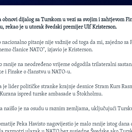
a obnovi dijalog sa Turskom u vezi sa svojim i zahtjevom Fi
, rekao je u utorak švedski premijer Ulf Kristerson.
 nacionalno pitanje nije važnije od toga da mi, zajedno sa
emo članice NATO", izjavio je Kristerson.
o ranije na neodređeno vrijeme odgodila trilateralni sast
e i Finske o članstvu u NATO-u.
je lider političke stranke krajnje desnice Stram Kurs Ra
u Kurana ispred turske ambasade u Štokholmu.
a naišlo je na osudu u raznim zemljama, uključujući Tursk
omatije Peka Havisto nagovijestio je malo ranije istog dana 
da razmotri ulazak u NATO bez susjedne Švedske ako Tursk