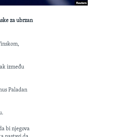
nske za ubrzan
 Finskom,
anak između
smus Paladan
u.
da bi njegova
a nastavi da