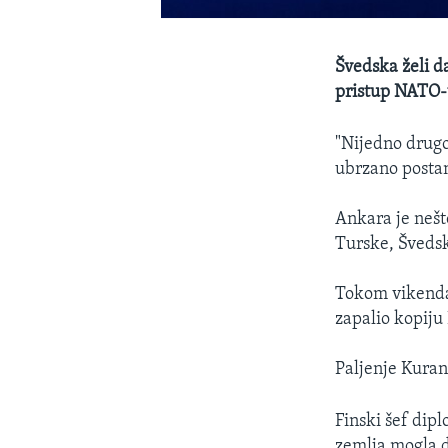
Švedska želi d
pristup NATO-u
"Nijedno drugo
ubrzano postan
Ankara je nešt
Turske, Švedsk
Tokom vikenda 
zapalio kopij
Paljenje Kuran
Finski šef dipl
zemlja mogla 