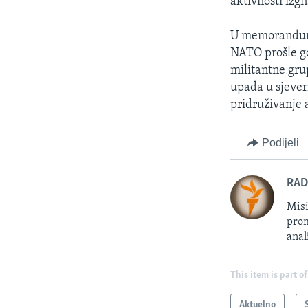
aktivnosti izgn
U memorandumu
NATO prošle go
militantne gru
upada u sjever
pridruživanje a
Podijeli
RAD
Misi
prom
anal
This item is part of
Aktuelno