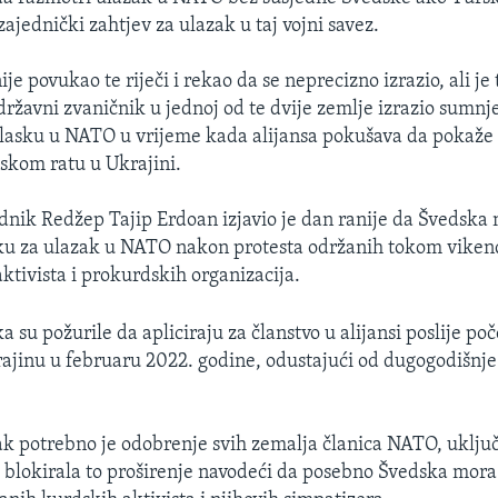
zajednički zahtjev za ulazak u taj vojni savez.
ije povukao te riječi i rekao da se neprecizno izrazio, ali je 
državni zvaničnik u jednoj od te dvije zemlje izrazio sumnj
lasku u NATO u vrijeme kada alijansa pokušava da pokaže 
skom ratu u Ukrajini.
dnik Redžep Tajip Erdoan izjavio je dan ranije da Švedska 
ku za ulazak u NATO nakon protesta održanih tokom viken
ktivista i prokurdskih organizacija.
a su požurile da apliciraju za članstvo u alijansi poslije po
rajinu u februaru 2022. godine, odustajući od dugogodišnje
ak potrebno je odobrenje svih zemalja članica NATO, uklju
a blokirala to proširenje navodeći da posebno Švedska mora