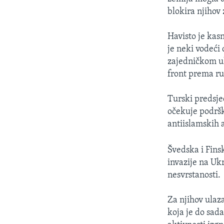
blokira njihov 
Havisto je kasn
je neki vodeći 
zajedničkom u
front prema ru
Turski predsje
očekuje podrš
antiislamskih a
Švedska i Finsk
invazije na Uk
nesvrstanosti.
Za njihov ulaz
koja je do sad