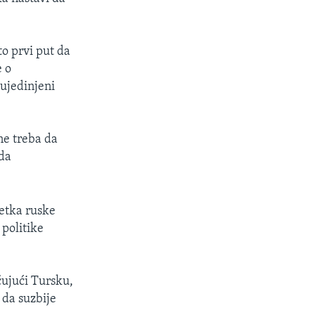
to prvi put da
e o
ujedinjeni
ne treba da
da
četka ruske
 politike
čujući Tursku,
 da suzbije