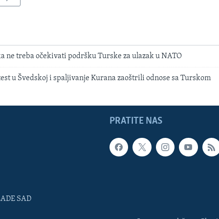
a ne treba očekivati podršku Turske za ulazak u NATO
est u Švedskoj i spaljivanje Kurana zaoštrili odnose sa Turskom
PRATITE NAS
LADE SAD