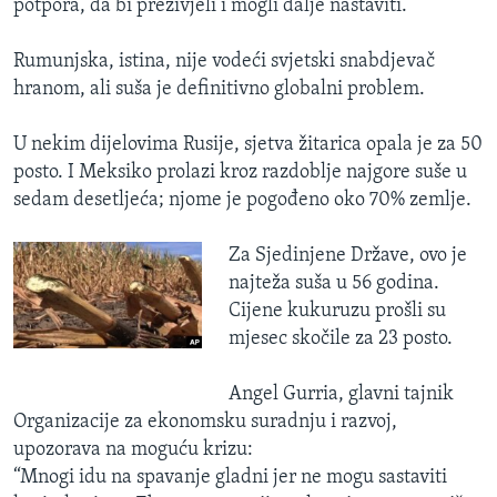
potpora, da bi preživjeli i mogli dalje nastaviti.”
Rumunjska, istina, nije vodeći svjetski snabdjevač
hranom, ali suša je definitivno globalni problem.
U nekim dijelovima Rusije, sjetva žitarica opala je za 50
posto. I Meksiko prolazi kroz razdoblje najgore suše u
sedam desetljeća; njome je pogođeno oko 70% zemlje.
Za Sjedinjene Države, ovo je
najteža suša u 56 godina.
Cijene kukuruzu prošli su
mjesec skočile za 23 posto.
Angel Gurria, glavni tajnik
Organizacije za ekonomsku suradnju i razvoj,
upozorava na moguću krizu:
“Mnogi idu na spavanje gladni jer ne mogu sastaviti