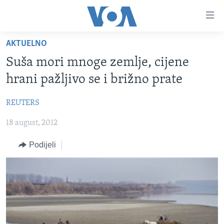
Linkovi
Pređi
na
AKTUELNO
glavni
TV PROGRAM
sadržaj
Suša mori mnoge zemlje, cijene
VIDEO
Pređi
hrani pažljivo se i brižno prate
na
FOTOGRAFIJE DANA
glavnu
REUTERS
VIJESTI
navigaciju
Idi
18 august, 2012
NAUKA I TEHNOLOGIJA
SJEDINJENE AMERIČKE DRŽAVE
na
SPECIJALNI PROJEKTI
BOSNA I HERCEGOVINA
Podijeli
pretragu
KORUPCIJA
SVIJET
SLOBODA MEDIJA
ŽENSKA STRANA
IZBJEGLIČKA STRANA