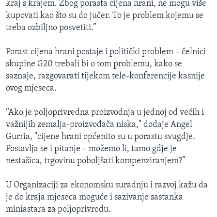
kraj s krajem. Zbog porasta cijena hrani, ne mogu više
kupovati kao što su do jučer. To je problem kojemu se
treba ozbiljno posvetiti.”
Porast cijena hrani postaje i politički problem – čelnici
skupine G20 trebali bi o tom problemu, kako se
saznaje, razgovarati tijekom tele-konferencije kasnije
ovog mjeseca.
“Ako je poljoprivredna proizvodnja u jednoj od većih i
važnijih zemalja-proizvođača niska," dodaje Angel
Gurria, "cijene hrani općenito su u porastu svugdje.
Postavlja se i pitanje – možemo li, tamo gdje je
nestašica, trgovinu poboljšati kompenziranjem?”
U Organizaciji za ekonomsku suradnju i razvoj kažu da
je do kraja mjeseca moguće i sazivanje sastanka
miniastara za poljoprivredu.