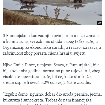
MAGAZIN
O GLASU AMERIKE
Learning English
S Rumunjskom kao zadnjim primjerom u nizu zemalja
PRATITE NAS
u kojima su usjevi ozbiljno stradali zbog teške suše, u
Organizaciji za ekonomsku suradnju i razvoj izražavaju
zabrinutost zbog porasta cijena hrani u svijetu.
Jezici
Njive Emila Dince, u mjestu Seaca, u Rumunjskoj, bile
bi, u ovo doba godine, normalno pune usjeva. Ali, zbog
visokih temperatura i suše, bit će, kako sâm kaže,
sretan uspije li izvući 20% od svega što je zasadio.
“Izgubit ćemo, sigurno, dobar dio uroda pšenice, ječma,
kukuruza i suncokreta. Trebat će nam financijska