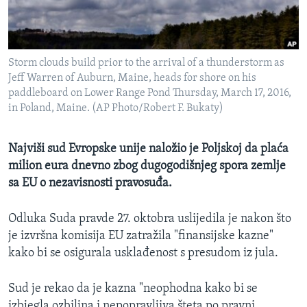
MAGAZIN
O GLASU AMERIKE
Storm clouds build prior to the arrival of a thunderstorm as
Learning English
Jeff Warren of Auburn, Maine, heads for shore on his
paddleboard on Lower Range Pond Thursday, March 17, 2016,
in Poland, Maine. (AP Photo/Robert F. Bukaty)
PRATITE NAS
Najviši sud Evropske unije naložio je Poljskoj da plaća
milion eura dnevno zbog dugogodišnjeg spora zemlje
Jezici
sa EU o nezavisnosti pravosuđa.
Odluka Suda pravde 27. oktobra uslijedila je nakon što
je izvršna komisija EU zatražila "finansijske kazne"
kako bi se osigurala usklađenost s presudom iz jula.
Sud je rekao da je kazna "neophodna kako bi se
izbjegla ozbiljna i nepopravljiva šteta po pravni