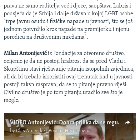
prava ne samo roditelja već i djece, saopštava Labris i
podsjeća da je Srbija i dalje država u kojoj LGBT osobe
"trpe javnu osudu i fizičke napade u javnosti, što se još
jednom potvrdilo kroz napade na premijerku i njenu
porodicu na društvenim mrežama".
Milan Antonijević
iz Fondacije za otvoreno društvo,
ocijenio je da ne postoji hrabrost da se pred Vladu i
Skupštinu stavi rješavanje pitanja istopolnih zajednica,
ali da bi trebalo iskoristiti ovaj trenutak kad u javnosti
postoji takva rasprava, da se to pitanje pravno riješi.
Civilno društvo je po tom pitanju uradilo sve što je
moglo.
VIDEO Antonijević: Dobra prilika da se regulišu istopolne zajednice
by
Glas Amerike | Bosna i Hercegovina