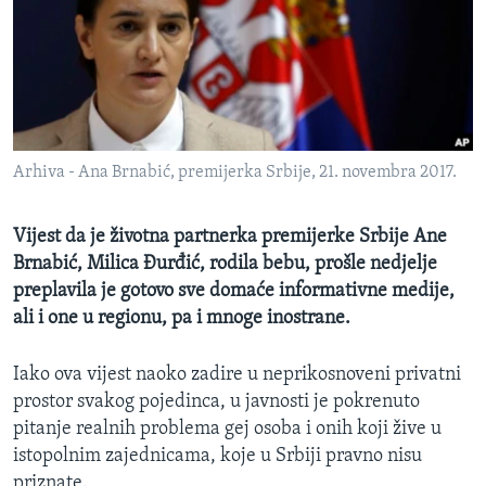
MAGAZIN
O GLASU AMERIKE
Learning English
Arhiva - Ana Brnabić, premijerka Srbije, 21. novembra 2017.
PRATITE NAS
Vijest da je životna partnerka premijerke Srbije Ane
Brnabić, Milica Đurđić, rodila bebu, prošle nedjelje
Jezici
preplavila je gotovo sve domaće informativne medije,
ali i one u regionu, pa i mnoge inostrane.
Iako ova vijest naoko zadire u neprikosnoveni privatni
prostor svakog pojedinca, u javnosti je pokrenuto
pitanje realnih problema gej osoba i onih koji žive u
istopolnim zajednicama, koje u Srbiji pravno nisu
priznate.