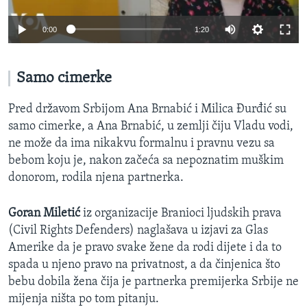
0:00
1:20
Samo cimerke
Pred državom Srbijom Ana Brnabić i Milica Đurđić su
samo cimerke, a Ana Brnabić, u zemlji čiju Vladu vodi,
ne može da ima nikakvu formalnu i pravnu vezu sa
bebom koju je, nakon začeća sa nepoznatim muškim
donorom, rodila njena partnerka.
Goran Miletić
iz organizacije Branioci ljudskih prava
(Civil Rights Defenders) naglašava u izjavi za Glas
Amerike da je pravo svake žene da rodi dijete i da to
spada u njeno pravo na privatnost, a da činjenica što
bebu dobila žena čija je partnerka premijerka Srbije ne
mijenja ništa po tom pitanju.