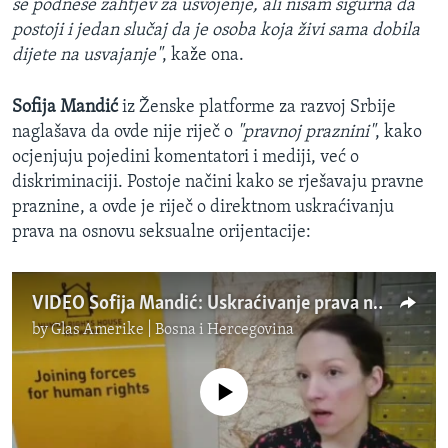
se podnese zahtjev za usvojenje, ali nisam sigurna da
postoji i jedan slučaj da je osoba koja živi sama dobila
dijete na usvajanje"
, kaže ona.
Sofija Mandić
iz Ženske platforme za razvoj Srbije
naglašava da ovde nije riječ o
"pravnoj praznini"
, kako
ocjenjuju pojedini komentatori i mediji, već o
diskriminaciji. Postoje načini kako se rješavaju pravne
praznine, a ovde je riječ o direktnom uskraćivanju
prava na osnovu seksualne orijentacije:
VIDEO Sofija Mandić: Uskraćivanje prava na usvajanje je diskriminacija
by
Glas Amerike | Bosna i Hercegovina
No media source currently available