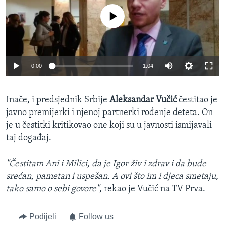
No media source currently available
0:00
1:04
Inače, i predsjednik Srbije
Aleksandar Vučić
čestitao je
javno premijerki i njenoj partnerki rođenje deteta. On
je u čestitki kritikovao one koji su u javnosti ismijavali
taj događaj.
"Čestitam Ani i Milici, da je Igor živ i zdrav i da bude
srećan, pametan i uspešan. A ovi što im i djeca smetaju,
tako samo o sebi govore"
, rekao je Vučić na TV Prva.
Podijeli
Follow us