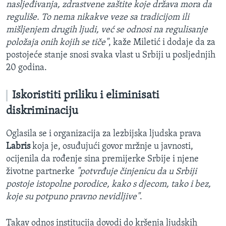
nasljeđivanja, zdrastvene zaštite koje država mora da
reguliše. To nema nikakve veze sa tradicijom ili
mišljenjem drugih ljudi, već se odnosi na regulisanje
položaja onih kojih se tiče"
, kaže Miletić i dodaje da za
postojeće stanje snosi svaka vlast u Srbiji u posljednjih
20 godina.
Iskoristiti priliku i eliminisati
diskriminaciju
Oglasila se i organizacija za lezbijska ljudska prava
Labris
koja je, osuđujući govor mržnje u javnosti,
ocijenila da rođenje sina premijerke Srbije i njene
životne partnerke
"potvrđuje činjenicu da u Srbiji
postoje istopolne porodice, kako s djecom, tako i bez,
koje su potpuno pravno nevidljive"
.
Takav odnos institucija dovodi do kršenja ljudskih