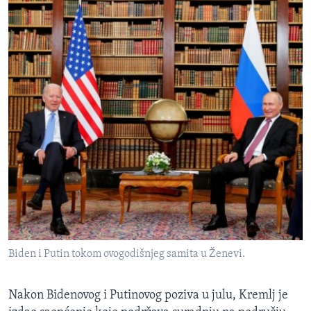
Biden i Putin tokom ovogodišnjeg samita u Ženevi.
Nakon Bidenovog i Putinovog poziva u julu, Kremlj je