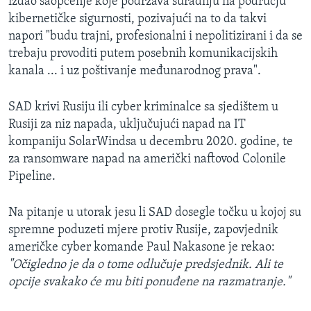
izdao saopćenje koje podržava suradnju na području
kibernetičke sigurnosti, pozivajući na to da takvi
napori "budu trajni, profesionalni i nepolitizirani i da se
trebaju provoditi putem posebnih komunikacijskih
kanala ... i uz poštivanje međunarodnog prava".
SAD krivi Rusiju ili cyber kriminalce sa sjedištem u
Rusiji za niz napada, uključujući napad na IT
kompaniju SolarWindsa u decembru 2020. godine, te
za ransomware napad na američki naftovod Colonile
Pipeline.
Na pitanje u utorak jesu li SAD dosegle točku u kojoj su
spremne poduzeti mjere protiv Rusije, zapovjednik
američke cyber komande Paul Nakasone je rekao:
"Očigledno je da o tome odlučuje predsjednik. Ali te
opcije svakako će mu biti ponuđene na razmatranje."