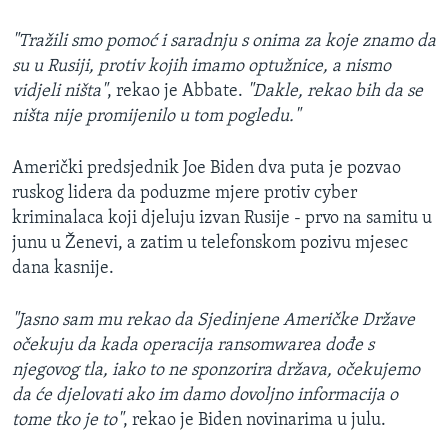
"Tražili smo pomoć i saradnju s onima za koje znamo da
su u Rusiji, protiv kojih imamo optužnice, a nismo
vidjeli ništa"
, rekao je Abbate.
"Dakle, rekao bih da se
ništa nije promijenilo u tom pogledu."
Američki predsjednik Joe Biden dva puta je pozvao
ruskog lidera da poduzme mjere protiv cyber
kriminalaca koji djeluju izvan Rusije - prvo na samitu u
junu u Ženevi, a zatim u telefonskom pozivu mjesec
dana kasnije.
"Jasno sam mu rekao da Sjedinjene Američke Države
očekuju da kada operacija ransomwarea dođe s
njegovog tla, iako to ne sponzorira država, očekujemo
da će djelovati ako im damo dovoljno informacija o
tome tko je to"
, rekao je Biden novinarima u julu.