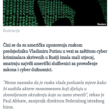
MAGAZIN
O GLASU AMERIKE
Learning English
Ilustracija
PRATITE NAS
Čini se da su američka upozorenja ruskom
predsjedniku Vladimiru Putinu u vezi sa zaštitom cyber
kriminalaca skrivenih u Rusiji imala mali utjecaj,
Jezici
smatraju najviši američki službenici za provođenje
zakona i cyber dužnosnici.
"Nema naznaka da je ruska vlada poduzela mjere kako
bi suzbila aktere ransomwarea koji djeluju u
dozvoljenom okruženju koje su tamo stvorili"
, rekao je
Paul Abbate, zamjenik direktora Federalnog istražnog
biroa.