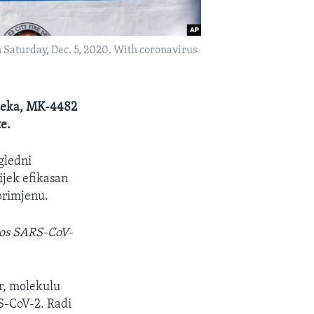
on Saturday, Dec. 5, 2020. With coronavirus
lijeka, MK-4482
e.
gledni
lijek efikasan
 primjenu.
enos SARS-CoV-
ir, molekulu
RS-CoV-2. Radi