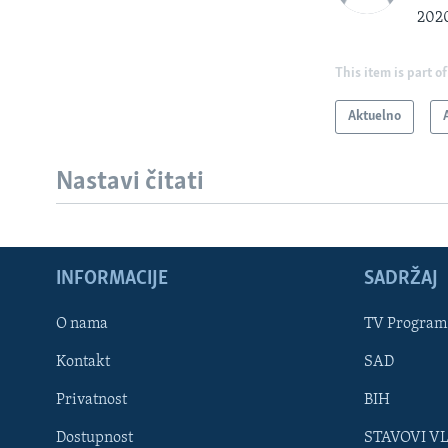
2020
This item is part of
Aktuelno
Nastavi čitati
INFORMACIJE
SADRŽAJ
Learning English
O nama
TV Program
Kontakt
SAD
PRATITE NAS
Privatnost
BIH
Dostupnost
STAVOVI V