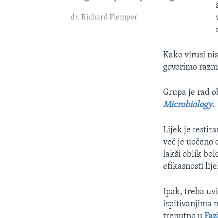
dr. Richard Plemper
Kako virusi nis
govorimo razmn
Grupa je rad 
Microbiology
.
Lijek je testir
već je uočeno 
lakši oblik bo
efikasnosti li
Ipak, treba uv
ispitivanjima 
trenutno u
Fazi