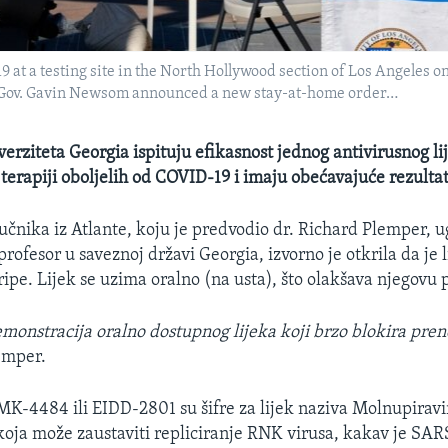
19 at a testing site in the North Hollywood section of Los Angeles 
ia Gov. Gavin Newsom announced a new stay-at-home order…
verziteta Georgia ispituju efikasnost jednog antivirusnog 
terapiji oboljelih od COVID-19 i imaju obećavajuće rezultat
čnika iz Atlante, koju je predvodio dr. Richard Plemper, u
profesor u saveznoj državi Georgia, izvorno je otkrila da je 
ripe. Lijek se uzima oralno (na usta), što olakšava njegovu
emonstracija oralno dostupnog lijeka koji brzo blokira pr
lemper.
MK-4484 ili EIDD-2801 su šifre za lijek naziva Molnupirav
koja može zaustaviti repliciranje RNK virusa, kakav je SA