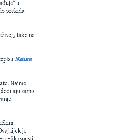
rađuje“ u
 do prekida
neživog, tako ne
sopisu
Nature
tate. Naime,
i dobijaju samo
vanje
ničkim
vaj lijek je
e o efikasnosti