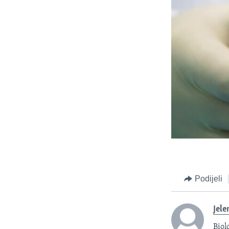
Podijeli
Jele
Biol