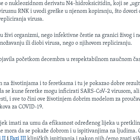
se o nukleozidnom derivatu N4-hidroksicitidin, koji se „ug
virusnu RNK i uvodi greške u njenom kopiranju, što dovori
repliciranja virusa.
u živi organizmi, nego infektivne čestie na granici živog i 
ožavanju ili diobi virusa, nego o njihovom repliciranju.
objavila početkom decembra u respektabilnom naučnom ča
an na životinjama i to feretkama i tu je pokazao dobre rezul
da se kune feretke mogu inficirati SARS-CoV-2 virusom, al
lesti, i sve to čini ove životinjem dobrim modelom za prouča
jekova za COVID-19.
ijek imati na umu da efikasnost određenog lijeka u pretkli
ne mora da se pokaže dobrom i u ispitivanjima na ljudima. O
 II
i
Fazi III
kliničkih ispitivanja i nakon njih ćemo znati viš