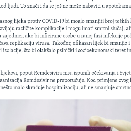
d ljudi. To znači i da se još ne može nabaviti u apotekama n
asnog lijeka protiv COVID-19 bi moglo smanjiti broj teških 
zvijaju različite komplikacije i mogu imati smrtni slučaj, ali
 zajednici, ako bi inficirane osobe u ranoj fazi infekcije po
ečava replikaciju virusa. Također, efikasan lijek bi smanjio 
 i izolacije, što bi olakšalo psihički i socioekonomski teret in
 lijekovi, poput Remdesivira nisu ispunili očekivanja i Svje
ganizacija Remdesivir ne preporučuje. Kod primjene ovog l
nešto malo skraćuje hospitalizaciju, ali ne smanjuje smrtno