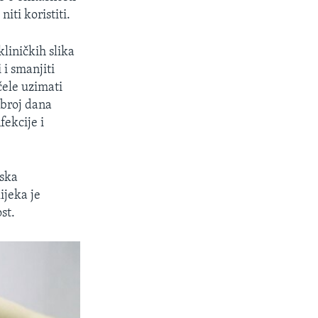
iti koristiti.
kliničkih slika
 i smanjiti
čele uzimati
i broj dana
fekcije i
tska
ijeka je
st.