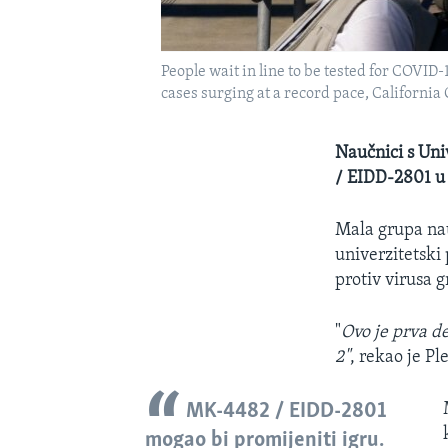
People wait in line to be tested for COVID-
cases surging at a record pace, Californ
Naučnici s Uni
/ EIDD-2801 u 
Mala grupa nau
univerzitetski 
protiv virusa g
"
Ovo je prva d
2"
, rekao je P
MK-4482 / EIDD-2801
mogao bi promijeniti igru.