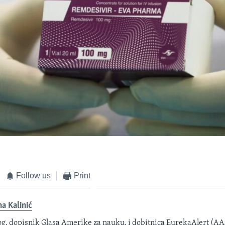
Follow us
Print
na Kalinić
og, dopisnik Glasa Amerike za nauku, i dobitnica EurekaAlert (A