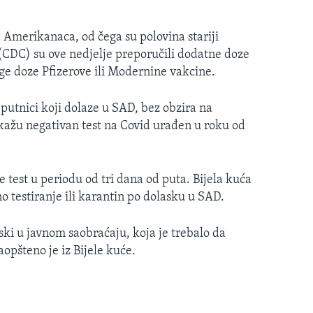
a Amerikanaca, od čega su polovina stariji
 (CDC) su ove nedjelje preporučili dodatne doze
ruge doze Pfizerove ili Modernine vakcine.
 putnici koji dolaze u SAD, bez obzira na
pokažu negativan test na Covid urađen u roku od
 test u periodu od tri dana od puta. Bijela kuća
no testiranje ili karantin po dolasku u SAD.
ki u javnom saobraćaju, koja je trebalo da
aopšteno je iz Bijele kuće.