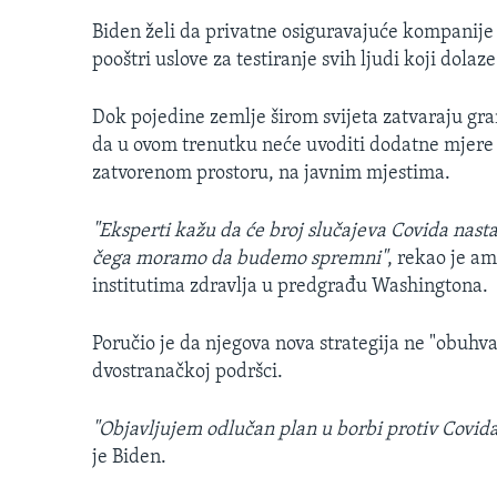
Biden želi da privatne osiguravajuće kompanije 
pooštri uslove za testiranje svih ljudi koji dolaz
Dok pojedine zemlje širom svijeta zatvaraju gra
da u ovom trenutku neće uvoditi dodatne mjer
zatvorenom prostoru, na javnim mjestima.
"Eksperti kažu da će broj slučajeva Covida nasta
čega moramo da budemo spremni"
, rekao je a
institutima zdravlja u predgrađu Washingtona.
Poručio je da njegova nova strategija ne "obuhva
dvostranačkoj podršci.
"Objavljujem odlučan plan u borbi protiv Covida 
je Biden.