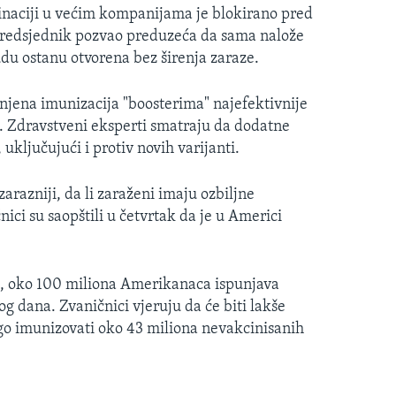
naciji u većim kompanijama je blokirano pred
predsjednik pozvao preduzeća da sama nalože
du ostanu otvorena bez širenja zaraze.
njena imunizacija "boosterima" najefektivnije
. Zdravstveni eksperti smatraju da dodatne
 uključujući i protiv novih varijanti.
zarazniji, da li zaraženi imaju ozbiljne
ici su saopštili u četvrtak da je u Americi
i, oko 100 miliona Amerikanaca ispunjava
og dana. Zvaničnici vjeruju da će biti lakše
go imunizovati oko 43 miliona nevakcinisanih