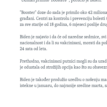
"Odmah primite 'boostere'"
, poručio je Biden.
"Booster" doze do sada je primilo oko 42 milion
građani. Centri za kontrolu i prevenciju bolesti
za sve starije od 18 godina, 6 mjeseci poslije d
Biden je najavio i da će od naredne sedmice, svi
nacionalnost i da li su vakcinisani, morati da 
24 sata od leta.
Prethodno, vakcinisani putnici mogli su da urade
je odustala od strožijih opcija kao što su obavez
Biden je također produžio uredbu o nošenju mas
istekne u januaru, do najranije sredine marta, s