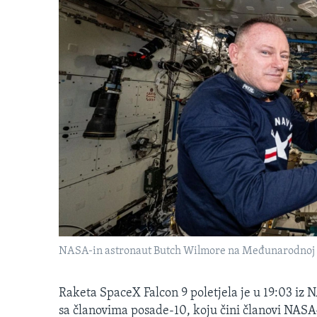
NASA-in astronaut Butch Wilmore na Međunarodnoj sv
Raketa SpaceX Falcon 9 poletjela je u 19:03 iz
sa članovima posade-10, koju čini članovi NASA