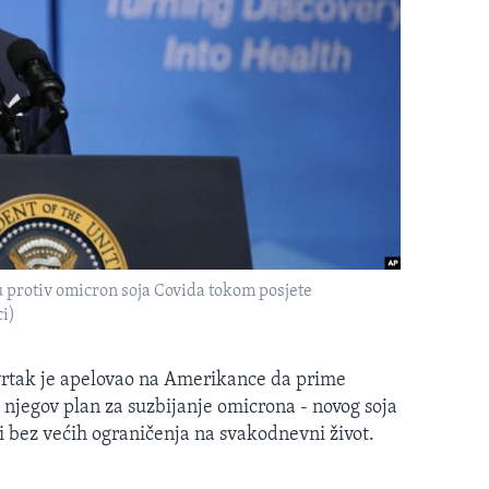
u protiv omicron soja Covida tokom posjete
ci)
vrtak je apelovao na Amerikance da prime
 njegov plan za suzbijanje omicrona - novog soja
i bez većih ograničenja na svakodnevni život.