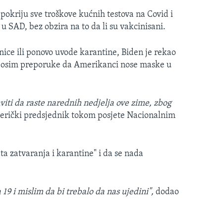
pokriju sve troškove kućnih testova na Covid i
e u SAD, bez obzira na to da li su vakcinisani.
nice ili ponovo uvode karantine, Biden je rekao
e osim preporuke da Amerikanci nose maske u
viti da raste narednih nedjelja ove zime, zbog
merički predsjednik tokom posjete Nacionalnim
ta zatvaranja i karantine" i da se nada
19 i mislim da bi trebalo da nas ujedini",
dodao