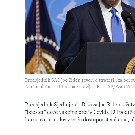
MAGAZIN
O GLASU AMERIKE
Predsjednik SAD Joe Biden govori o strategiji za borb
Nacionalnim institutima zdravlja. (Foto: AP/Evan Vuc
Predsjednik Sjedinjenih Država Joe Biden u čet
"booster" doze vakcine protiv Covida 19 i podrže
koronavirusa - kroz veću dostupnost vakcina, al