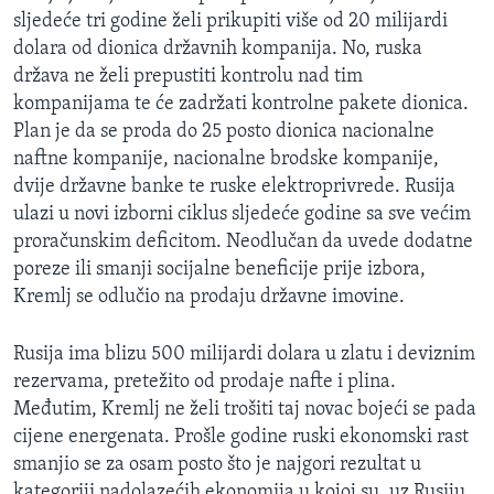
MAGAZIN
sljedeće tri godine želi prikupiti više od 20 milijardi
dolara od dionica državnih kompanija. No, ruska
O GLASU AMERIKE
država ne želi prepustiti kontrolu nad tim
kompanijama te će zadržati kontrolne pakete dionica.
Learning English
Plan je da se proda do 25 posto dionica nacionalne
naftne kompanije, nacionalne brodske kompanije,
PRATITE NAS
dvije državne banke te ruske elektroprivrede. Rusija
ulazi u novi izborni ciklus sljedeće godine sa sve većim
proračunskim deficitom. Neodlučan da uvede dodatne
poreze ili smanji socijalne beneficije prije izbora,
Jezici
Kremlj se odlučio na prodaju državne imovine.
Rusija ima blizu 500 milijardi dolara u zlatu i deviznim
rezervama, pretežito od prodaje nafte i plina.
Međutim, Kremlj ne želi trošiti taj novac bojeći se pada
cijene energenata. Prošle godine ruski ekonomski rast
smanjio se za osam posto što je najgori rezultat u
kategoriji nadolazećih ekonomija u kojoj su, uz Rusiju,