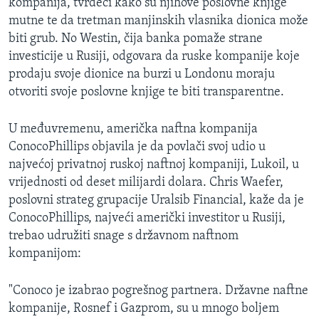
kompanija, tvrdeći kako su njihove poslovne knjige
mutne te da tretman manjinskih vlasnika dionica može
biti grub. No Westin, čija banka pomaže strane
investicije u Rusiji, odgovara da ruske kompanije koje
prodaju svoje dionice na burzi u Londonu moraju
otvoriti svoje poslovne knjige te biti transparentne.
U međuvremenu, američka naftna kompanija
ConocoPhillips objavila je da povlači svoj udio u
najvećoj privatnoj ruskoj naftnoj kompaniji, Lukoil, u
vrijednosti od deset milijardi dolara. Chris Waefer,
poslovni strateg grupacije Uralsib Financial, kaže da je
ConocoPhillips, najveći američki investitor u Rusiji,
trebao udružiti snage s državnom naftnom
kompanijom:
"Conoco je izabrao pogrešnog partnera. Državne naftne
kompanije, Rosnef i Gazprom, su u mnogo boljem