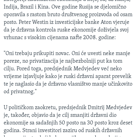
Indija, Brazil i Kina. Ove godine Rusija se djelomično
oporavila s rastom bruto društvenog proizvoda od osam
posto. Peter Westin iz investicijske banke Aton vjeruje
da je državna kontrola ruske ekonomije doživjela svoj
vrhunac s visokim cijenama nafte 2008. godine:
"Oni trebaju prikupiti novac. Oni će uvesti neke manje
poreze, no privatizacija je najbezbolniji put ka tom
cilju. Pored toga, predsjednik Medvjedev već neko
vrijeme izjavljuje kako je ruski državni aparat prevelik
te je naglasio da je državno vlasništvo manje učinkovito
od privatnog."
U političkom zaokretu, predsjednik Dmitrij Medvjedev
je, također, objavio da je cilj smanjiti državni dio
ekonomije sa sadašnjih 50 posto na 30 posto kroz deset
godina. Strani investitori zaziru od ruskih državnih