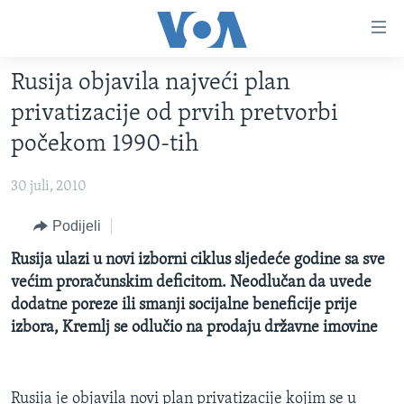
Linkovi
Pređi
na
Rusija objavila najveći plan
glavni
TV PROGRAM
sadržaj
privatizacije od prvih pretvorbi
VIDEO
Pređi
počekom 1990-tih
na
FOTOGRAFIJE DANA
glavnu
30 juli, 2010
VIJESTI
navigaciju
Idi
NAUKA I TEHNOLOGIJA
Podijeli
SJEDINJENE AMERIČKE DRŽAVE
na
SPECIJALNI PROJEKTI
Rusija ulazi u novi izborni ciklus sljedeće godine sa sve
BOSNA I HERCEGOVINA
pretragu
većim proračunskim deficitom. Neodlučan da uvede
KORUPCIJA
SVIJET
dodatne poreze ili smanji socijalne beneficije prije
SLOBODA MEDIJA
izbora, Kremlj se odlučio na prodaju državne imovine
ŽENSKA STRANA
IZBJEGLIČKA STRANA
Rusija je objavila novi plan privatizacije kojim se u