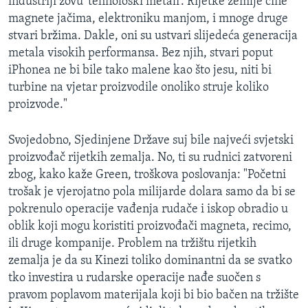
industriji zovu 'tehnološki metali'. Rijetke zemlje čine
magnete jačima, elektroniku manjom, i mnoge druge
stvari bržima. Dakle, oni su ustvari slijedeća generacija
metala visokih performansa. Bez njih, stvari poput
iPhonea ne bi bile tako malene kao što jesu, niti bi
turbine na vjetar proizvodile onoliko struje koliko
proizvode."
Svojedobno, Sjedinjene Države suj bile najveći svjetski
proizvođač rijetkih zemalja. No, ti su rudnici zatvoreni
zbog, kako kaže Green, troškova poslovanja: "Početni
trošak je vjerojatno pola milijarde dolara samo da bi se
pokrenulo operacije vađenja rudače i iskop obradio u
oblik koji mogu koristiti proizvođači magneta, recimo,
ili druge kompanije. Problem na tržištu rijetkih
zemalja je da su Kinezi toliko dominantni da se svatko
tko investira u rudarske operacije nađe suočen s
pravom poplavom materijala koji bi bio bačen na tržište