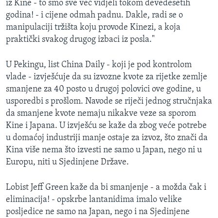
iz Kine - to smo sve već vidjeli tokom devedesetih
godina! - i cijene odmah padnu. Dakle, radi se o
manipulaciji tržišta koju provode Kinezi, a koja
praktički svakog drugog izbaci iz posla."
U Pekingu, list China Daily - koji je pod kontrolom
vlade - izvješćuje da su izvozne kvote za rijetke zemlje
smanjene za 40 posto u drugoj polovici ove godine, u
usporedbi s prošlom. Navode se riječi jednog stručnjaka
da smanjene kvote nemaju nikakve veze sa sporom
Kine i Japana. U izvješću se kaže da zbog veće potrebe
u domaćoj industriji manje ostaje za izvoz, što znači da
Kina više nema što izvesti ne samo u Japan, nego ni u
Europu, niti u Sjedinjene Države.
Lobist Jeff Green kaže da bi smanjenje - a možda čak i
eliminacija! - opskrbe lantanidima imalo velike
posljedice ne samo na Japan, nego i na Sjedinjene