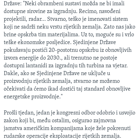
Države: "Neki obrambeni sustavi možda ne bi imali
dostupne sirovine za izgradnju. Recimo, navođeni
projektili, radar... Stvarno, teško je imenovati sistem
koji ne sadrži neku vrstu rijetkih zemalja. Zato nas jako
brine opskrba tim materijalima. Uz to, moguće su i vrlo
teške ekonomske posljedice. Sjedinjene Države
pokušavaju postići 20-postotnu opskrbu iz obnovljivih
izvora energije do 2030., ali trenutno ne postoje
dostupni lantanidi za izgradnju tih turbina na vjetar.
Dakle, ako se Sjedinjene Države ne uključe u
proizvodnju rijetkih zemalja, stvarno ne možemo
očekivati da ćemo ikad dostići taj standard obnovljive
energetske proizvodnje."
Prošli tjedan, jedan je kongresni odbor odobrio i usvojio
zakon koji bi, među ostalim, osigurao zajmovna
jamstva američkim kompanijama koje žele pokrenuti
rudarske operacije eksploatacije rijetkih zemalja.