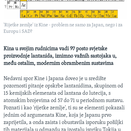
MAGAZIN
O GLASU AMERIKE
'Rijetke zemlje' iz Kine - problem ne samo za Japan, nego i za
Learning English
Europu i SAD?
PRATITE NAS
Kina u svojim rudnicima vadi 97 posto svjetske
proizvodnje lantanida, iznimno važnih sastojaka u,
među ostalim, modernim obrambenim sustavima
Jezici
Nedavni spor Kine i Japana doveo je u središte
pozornosti pitanje opskrbe lantanidima, skupinom od
15 kemijskih elemenata od lantana do lutecija, s
atomskim brojevima od 57 do 71 u periodnom sustavu.
Poznati i kao 'rijetke zemlje', ti su se elementi pokazali
jednim od argumenata Kine, koja je Japanu prvo
zaprijetila, a onda zaista i obustavila isporuku pošiljki
tih materijala u odmazdu za izostalu ispriku Tokija u