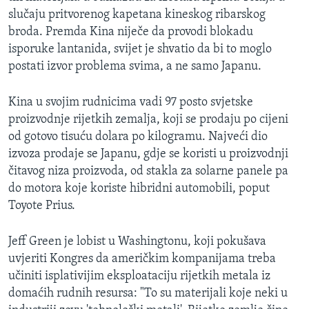
slučaju pritvorenog kapetana kineskog ribarskog
broda. Premda Kina niječe da provodi blokadu
isporuke lantanida, svijet je shvatio da bi to moglo
postati izvor problema svima, a ne samo Japanu.
Kina u svojim rudnicima vadi 97 posto svjetske
proizvodnje rijetkih zemalja, koji se prodaju po cijeni
od gotovo tisuću dolara po kilogramu. Najveći dio
izvoza prodaje se Japanu, gdje se koristi u proizvodnji
čitavog niza proizvoda, od stakla za solarne panele pa
do motora koje koriste hibridni automobili, poput
Toyote Prius.
Jeff Green je lobist u Washingtonu, koji pokušava
uvjeriti Kongres da američkim kompanijama treba
učiniti isplativijim eksploataciju rijetkih metala iz
domaćih rudnih resursa: "To su materijali koje neki u