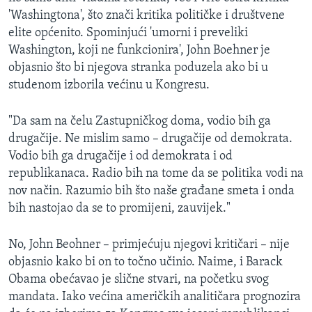
'Washingtona', što znači kritika političke i društvene
elite općenito. Spominjući 'umorni i preveliki
Washington, koji ne funkcionira', John Boehner je
objasnio što bi njegova stranka poduzela ako bi u
studenom izborila većinu u Kongresu.
"Da sam na čelu Zastupničkog doma, vodio bih ga
drugačije. Ne mislim samo – drugačije od demokrata.
Vodio bih ga drugačije i od demokrata i od
republikanaca. Radio bih na tome da se politika vodi na
nov način. Razumio bih što naše građane smeta i onda
bih nastojao da se to promijeni, zauvijek."
No, John Beohner – primjećuju njegovi kritičari – nije
objasnio kako bi on to točno učinio. Naime, i Barack
Obama obećavao je slične stvari, na početku svog
mandata. Iako većina američkih analitičara prognozira