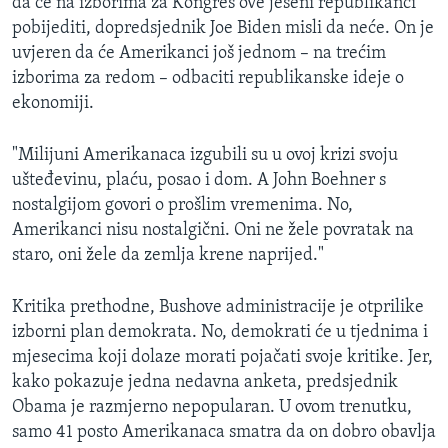
da će na izborima za Kongres ove jeseni republikanci
pobijediti, dopredsjednik Joe Biden misli da neće. On je
uvjeren da će Amerikanci još jednom – na trećim
izborima za redom – odbaciti republikanske ideje o
ekonomiji.
"Milijuni Amerikanaca izgubili su u ovoj krizi svoju
ušteđevinu, plaću, posao i dom. A John Boehner s
nostalgijom govori o prošlim vremenima. No,
Amerikanci nisu nostalgični. Oni ne žele povratak na
staro, oni žele da zemlja krene naprijed."
Kritika prethodne, Bushove administracije je otprilike
izborni plan demokrata. No, demokrati će u tjednima i
mjesecima koji dolaze morati pojačati svoje kritike. Jer,
kako pokazuje jedna nedavna anketa, predsjednik
Obama je razmjerno nepopularan. U ovom trenutku,
samo 41 posto Amerikanaca smatra da on dobro obavlja