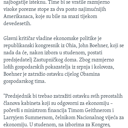
najbogatije isteknu. Time bi se vratile razmjerno
MAGAZIN
visoke porezne stope za dva posto najimućnijih
O GLASU AMERIKE
Amerikanaca, koje su bile na snazi tijekom
devedesetih.
Learning English
Glavni kritičar vladine ekonomske politike je
republikanski kongresnik iz Ohia, John Boehner, koji se
PRATITE NAS
nada da će, nakon izbora u studenom, postati
predsjedatelj Zastupničkog doma. Zbog razmjerno
loših gospodarskih pokazatelja iz srpnja i kolovoza,
Jezici
Boehner je zatražio ostavku cijelog Obamina
gospodarskog tima.
"Predsjednik bi trebao zatražiti ostavku svih preostalih
članova kabineta koji su odgovorni za ekonomiju –
počevši s ministrom financija Timom Geithnerom i
Larryjem Summersom, čelnikom Nacionalnog vijeća za
ekonomiju. U studenom, na izborima za Kongres,