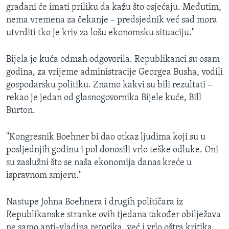
građani će imati priliku da kažu što osjećaju. Međutim,
nema vremena za čekanje – predsjednik već sad mora
utvrditi tko je kriv za lošu ekonomsku situaciju."
Bijela je kuća odmah odgovorila. Republikanci su osam
godina, za vrijeme administracije Georgea Busha, vodili
gospodarsku politiku. Znamo kakvi su bili rezultati –
rekao je jedan od glasnogovornika Bijele kuće, Bill
Burton.
"Kongresnik Boehner bi dao otkaz ljudima koji su u
posljednjih godinu i pol donosili vrlo teške odluke. Oni
su zaslužni što se naša ekonomija danas kreće u
ispravnom smjeru."
Nastupe Johna Boehnera i drugih političara iz
Republikanske stranke ovih tjedana također obilježava
ne samo anti-vladina retorika, već i vrlo oštra kritika