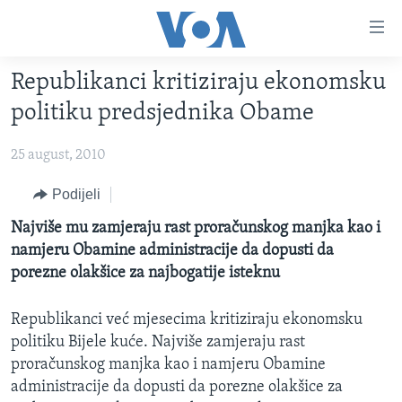
Linkovi
Pređi
na
Republikanci kritiziraju ekonomsku
glavni
TV PROGRAM
sadržaj
politiku predsjednika Obame
VIDEO
Pređi
na
25 august, 2010
FOTOGRAFIJE DANA
glavnu
VIJESTI
Podijeli
navigaciju
Idi
NAUKA I TEHNOLOGIJA
SJEDINJENE AMERIČKE DRŽAVE
Najviše mu zamjeraju rast proračunskog manjka kao i
na
namjeru Obamine administracije da dopusti da
SPECIJALNI PROJEKTI
BOSNA I HERCEGOVINA
pretragu
porezne olakšice za najbogatije isteknu
KORUPCIJA
SVIJET
Republikanci već mjesecima kritiziraju ekonomsku
SLOBODA MEDIJA
politiku Bijele kuće. Najviše zamjeraju rast
ŽENSKA STRANA
proračunskog manjka kao i namjeru Obamine
IZBJEGLIČKA STRANA
administracije da dopusti da porezne olakšice za