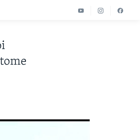
i
i tome