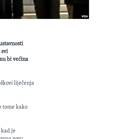
ustavnosti
 svi
mu bi većina
škovi liječenja
 o tome kako
 kad je
tavno zovu