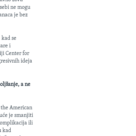
 sebi ne mogu
kanaca je bez
, kad se
are i
iji Center for
resivnih ideja
oljšanje, a ne
f the American
uće je smanjiti
omplikacija ili
u kad