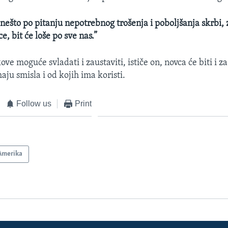
 nešto po pitanju nepotrebnog trošenja i poboljšanja skrbi,
ce, bit će loše po sve nas.”
kove moguće svladati i zaustaviti, ističe on, novca će biti i z
maju smisla i od kojih ima koristi.
Follow us
Print
Amerika