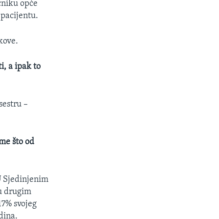
ečniku opće
 pacijentu.
kove.
i, a ipak to
sestru –
ime što od
U Sjedinjenim
 u drugim
17% svojeg
dina.