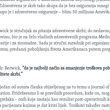
dravstvena je skrb tako skupa da je bez osiguranja mnogi
skupo je i zdravstveno osiguranje – blizu 50 milijuna Ameri
wick je stručnjak za pitanja zdravstvene skrbi; do nedavno
vinu, bio je na čelu vladinih zdravstvenih programa Medic
arije i za siromašne. Sada je stručni suradnik pri organizac
ess, predanoj poboljšanju života Amerikanaca putem prog
r. Berwick,
“da je najbolji način za smanjenje troškova pob
itete skrbi.”
 jedan od autora članka objavljenog na tu temu u Journal o
ation. Pridržavamo li se pravilnih procedura, kaže on, mog
grešaka – onih koje nastaju kao rezultat post-operativnih k
 pacijenata kojima je dat krivi lijek. Troškovi također rast