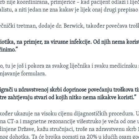
b nije koordinirana, primjerice – kad pacijent odlazi i lij
alistu, a niti jedan ne zna kakav je lijek onaj drugi prepisao
ečnički tretman, dodaje dr. Berwick, također povećava troš
otika, na primjer, za virusne infekcije. Od njih nema korist
činimo.”
, tu je još i pokora za svakog liječnika i svaku medicinsku 
njavanje formulara.
 igrači u zdravstvenoj skrbi doprinose povećanju troškova t
estre zahtjevaju stvari od kojih nitko nema nikakve koristi.”
kođer ukazuje na visoku cijenu dijagnostičkih procedura. 
na CT-a i magnetne rezonancije višestruko je veća od one
injene Države, kažu stručnjaci, troše na zdravstvenu skrb 
nog dohotka. Ta će brojka porasti na 20% u idućih osam go