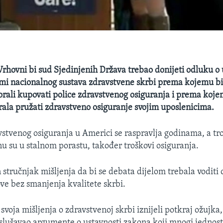
 Vrhovni bi sud Sjedinjenih Država trebao donijeti odluku o 
mi nacionalnog sustava zdravstvene skrbi prema kojemu bi
ali kupovati police zdravstvenog osiguranja i prema koje
la pružati zdravstveno osiguranje svojim uposlenicima.
vstvenog osiguranja u Americi se raspravlja godinama, a tro
su u stalnom porastu, također troškovi osiguranja.
 stručnjak mišljenja da bi se debata dijelom trebala voditi
ove bez smanjenja kvalitete skrbi.
voja mišljenja o zdravstvenoj skrbi iznijeli potkraj ožujka,
slušavao argumente o ustavnosti zakona koji mnogi jednos