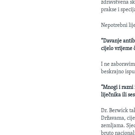
zdravstvena skr
prakse i specij
Nepotrebni lij
“Davanje antibi
cijelo vrijeme 
I ne zaboravimo
beskrajno ispu
“Mnogi i razni
liječnika ili s
Dr. Berwick ta
Državama, cije
zemljama. Sjed
bruto nacional