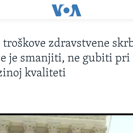
 troškove zdravstvene skrb
 je smanjiti, ne gubiti pr
inoj kvaliteti