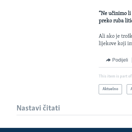
“Ne učinimo li
preko ruba liti
Ali ako je troš
lijekove koji i
Podijeli
This item is part of
Aktuelno
Nastavi čitati