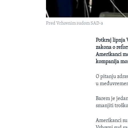
Pred Vrhovnim sudom SAD-a
Potkraj lipnja
zakona o refor
Amerikanci mor
kompanija mora
O pitanju zdra
u međuvremenu 
Barem je jedan
smanjiti trošk
Amerikanci su s
Vrhovni sud sa