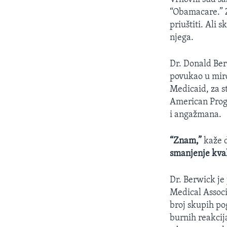
“Obamacare.” Z
priuštiti. Ali 
njega.
Dr. Donald Ber
povukao u miro
Medicaid, za st
American Progr
i angažmana.
“Znam,”
kaže d
smanjenje kval
Dr. Berwick je
Medical Associ
broj skupih po
burnih reakcija