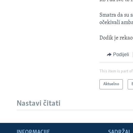
Smatra da su s
očekivali amb
Dodik je rekao
Podijeli
This item is part of
Aktuelno
Nastavi čitati
INFORMACIJE
SADRŽAJ