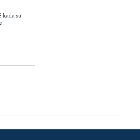
S kada su
a.