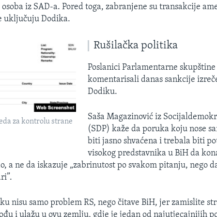
osoba iz SAD-a. Pored toga, zabranjene su transakcije am
e uključuju Dodika.
Rušilačka politika
Poslanici Parlamentarne skupštine
komentarisali danas sankcije izre
Dodiku.
Saša Magazinović iz Socijaldemokr
reda za kontrolu strane
(SDP) kaže da poruka koju nose sa
biti jasno shvaćena i trebala biti p
visokog predstavnika u BiH da ko
ao, a ne da iskazuje „zabrinutost po svakom pitanju, nego d
ri”.
ku nisu samo problem RS, nego čitave BiH, jer zamislite str
ođu i ulažu u ovu zemlju, gdje je jedan od najutjecajnijih po