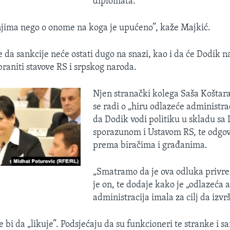
diplomata.
 njima nego o onome na koga je upućeno”, kaže Majkić.
 da sankcije neće ostati dugo na snazi, kao i da će Dodik na
braniti stavove RS i srpskog naroda.
Njen stranački kolega Saša Koštara
se radi o „hiru odlazeće administra
da Dodik vodi politiku u skladu sa
sporazunom i Ustavom RS, te odgov
prema biračima i građanima.
„Smatramo da je ova odluka privr
je on, te dodaje kako je „odlazeća
administracija imala za cilj da izvrš
 bi da „likuje”. Podsjećaju da su funkcioneri te stranke i 