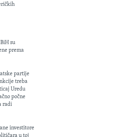
eričkih
 BiH su
čene prema
atske partije
nkcije treba
oticaj Uredu
načno počne
a radi
ane investitore
litičara u toj