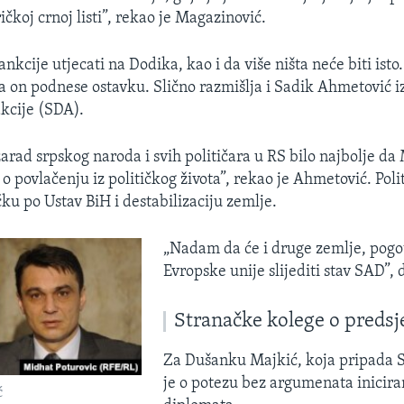
čkoj crnoj listi”, rekao je Magazinović.
nkcije utjecati na Dodika, kao i da više ništa neće biti isto.
da on podnese ostavku. Slično razmišlja i Sadik Ahmetović i
kcije (SDA).
zarad srpskog naroda i svih političara u RS bilo najbolje da
o povlačenju iz političkog života”, rekao je Ahmetović. Poli
čku po Ustav BiH i destabilizaciju zemlje.
„Nadam da će i druge zemlje, pogot
Evropske unije slijediti stav SAD”, 
Stranačke kolege o preds
Za Dušanku Majkić, koja pripada S
je o potezu bez argumenata inicir
ć