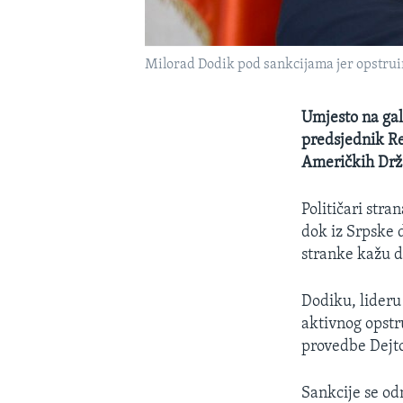
Milorad Dodik pod sankcijama jer opstru
Umjesto na gal
predsjednik R
Američkih Drž
Političari stra
dok iz Srpske 
stranke kažu d
Dodiku, lideru
aktivnog opstr
provedbe Dejt
Sankcije se odn