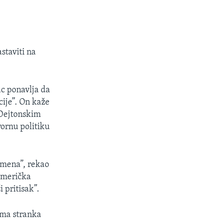
staviti na
c ponavlja da
cije”. On kaže
 Dejtonskim
ornu politiku
emena”, rekao
 američka
i pritisak”.
sama stranka