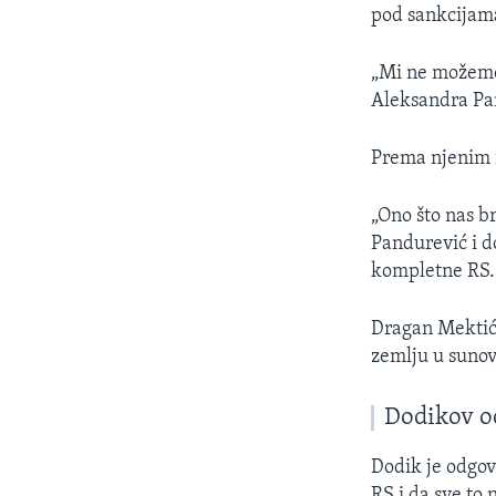
pod sankcijam
„Mi ne možemo u
Aleksandra Pa
Prema njenim r
„Ono što nas br
Pandurević i d
kompletne RS.
Dragan Mektić,
zemlju u sunov
Dodikov o
Dodik je odgov
RS i da sve to 