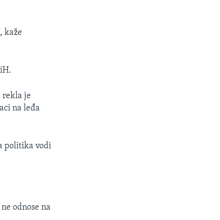
”, kaže
iH.
 rekla je
aci na leđa
 politika vodi
e ne odnose na