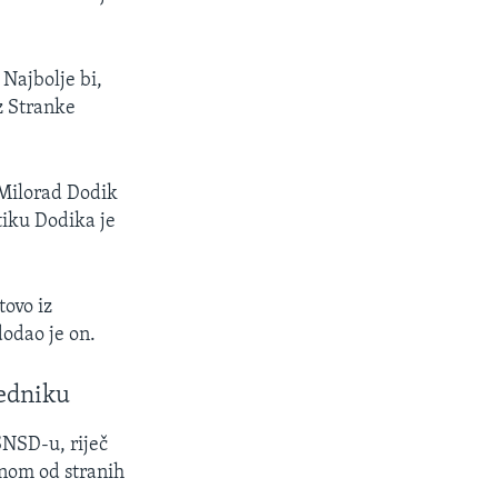
 Najbolje bi,
z Stranke
 Milorad Dodik
tiku Dodika je
ovo iz
dodao je on.
jedniku
NSD-u, riječ
anom od stranih