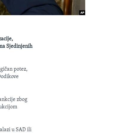
acije,
ma Sjedinjenih
ogičan potez,
Dodikove
ankcije zbog
rukcijom
alazi u SAD ili