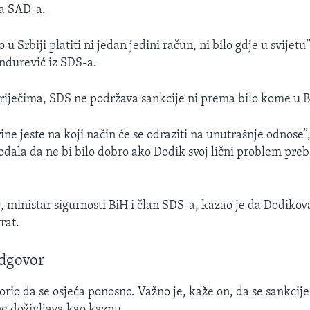
a SAD-a.
 Srbiji platiti ni jedan jedini račun, ni bilo gdje u svijetu
ndurević iz SDS-a.
iječima, SDS ne podržava sankcije ni prema bilo kome u B
ine jeste na koji način će se odraziti na unutrašnje odnose”,
odala da ne bi bilo dobro ako Dodik svoj lični problem preb
 ministar sigurnosti BiH i član SDS-a, kazao je da Dodikova
rat.
dgovor
orio da se osjeća ponosno. Važno je, kaže on, da se sankcij
ne doživljava kao kaznu.