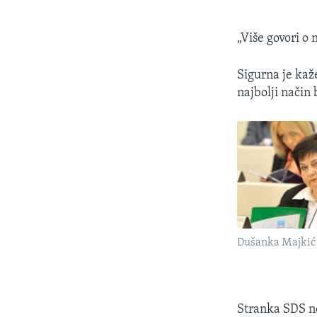
„Više govori o
Sigurna je kaže
najbolji način 
Dušanka Majkić
Stranka SDS ne