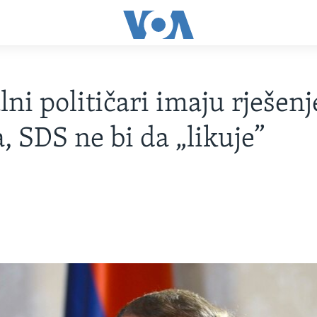
lni političari imaju rješenj
, SDS ne bi da „likuje”