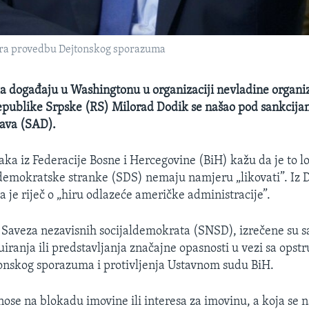
ira provedbu Dejtonskog sporazuma
a događaju u Washingtonu u organizaciji nevladine organiz
epublike Srpske (RS) Milorad Dodik se našao pod sankcija
ava (SAD).
naka iz Federacije Bosne i Hercegovine (BiH) kažu da je to l
demokratske stranke (SDS) nemaju namjeru „likovati”. Iz 
a je riječ o „hiru odlazeće američke administracije”.
 Saveza nezavisnih socijaldemokrata (SNSD), izrečene su s
uiranja ili predstavljanja značajne opasnosti u vezi sa opst
onskog sporazuma i protivljenja Ustavnom sudu BiH.
ose na blokadu imovine ili interesa za imovinu, a koja se n