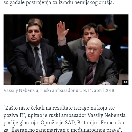
su gađale postrojenja za izradu hemijskog oružja.
Vassily Nebenzia​, ruski ambasador u UN, 14. april 2018.
"Zašto niste čekali na rezultate istrage na koju ste
pozivali?", upitao je ruski ambasador Vassily Nebenzia​
poslije glasanja. Optužio je SAD, Britaniju i Francusku
za "flagrantno zanemarivanje međunarodnog prava".