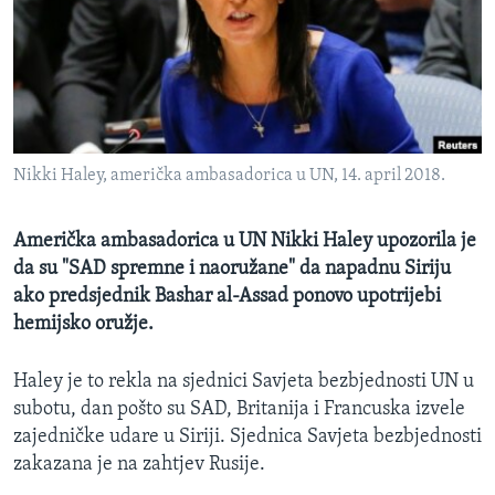
MAGAZIN
O GLASU AMERIKE
Learning English
Nikki Haley, američka ambasadorica u UN, 14. april 2018.
PRATITE NAS
Američka ambasadorica u UN Nikki Haley upozorila je
da su "SAD spremne i naoružane" da napadnu Siriju
Jezici
ako predsjednik Bashar al-Assad ponovo upotrijebi
hemijsko oružje.
Haley je to rekla na sjednici Savjeta bezbjednosti UN u
subotu, dan pošto su SAD, Britanija i Francuska izvele
zajedničke udare u Siriji. Sjednica Savjeta bezbjednosti
zakazana je na zahtjev Rusije.